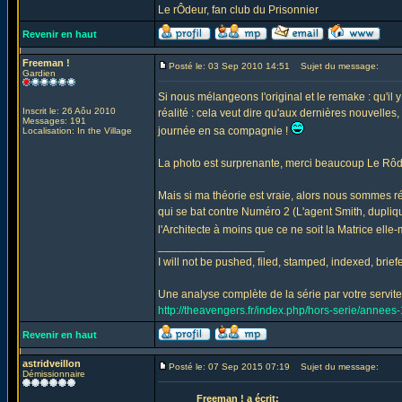
Le rÔdeur, fan club du Prisonnier
Revenir en haut
Freeman !
Posté le: 03 Sep 2010 14:51
Sujet du message:
Gardien
Si nous mélangeons l'original et le remake : qu'il 
Inscrit le: 26 Aôu 2010
réalité : cela veut dire qu'aux dernières nouvelles
Messages: 191
journée en sa compagnie !
Localisation: In the Village
La photo est surprenante, merci beaucoup Le Rôd
Mais si ma théorie est vraie, alors nous sommes r
qui se bat contre Numéro 2 (L'agent Smith, dupliq
l'Architecte à moins que ce ne soit la Matrice elle
_________________
I will not be pushed, filed, stamped, indexed, brie
Une analyse complète de la série par votre serviteu
http://theavengers.fr/index.php/hors-serie/annee
Revenir en haut
astridveillon
Posté le: 07 Sep 2015 07:19
Sujet du message:
Démissionnaire
Freeman ! a écrit: