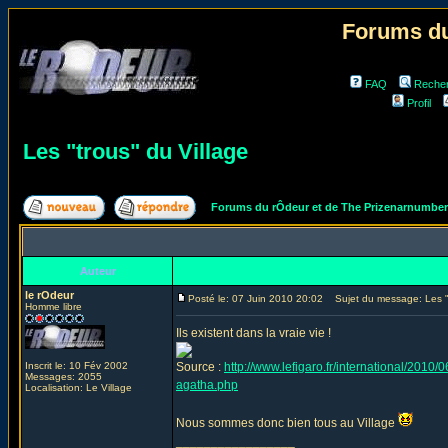
Forums du
FAQ
Reche
Profil
Les "trous" du Village
Forums du rÔdeur et de The Prizenarnumbe
Auteur
le rOdeur
Posté le: 07 Juin 2010 20:02
Sujet du message: Les "t
Homme libre
Ils existent dans la vraie vie !
Inscrit le: 10 Fév 2002
Source :
http://www.lefigaro.fr/international/2
Messages: 2055
agatha.php
Localisation: Le Village
Nous sommes donc bien tous au Village
_________________