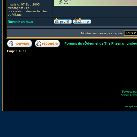
Inscrit le: 07 Sep 2005
Messages: 946
Localisation: dernier habitant
du Village
Revenir en haut
Montrer les messages depuis:
Forums du rÔdeur et de The Prizenarnumbe
Page
1
sur
1
Powered by
Version Fr réal
Inscriptio