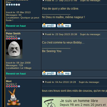
Posté le: 17 Sep 2015 07:46
Sujet du message:
Pion
Pas de quoi y aller du crâne.
Inscrit le: 05 Mar 2013
_________________
Messages: 60
Ni Dieu ni maître, même nageur !
Localisation: Quoique ça peut
foute !
Revenir en haut
Peter Smith
Posté le: 23 Sep 2015 20:38
Sujet du message:
Numéro 2
Ca c'est comme tu veux Bobby....
_________________
Be Seeing You
Inscrit le: 08 Jan 2009
Messages: 729
Localisation: Le Village
Revenir en haut
Mori
Posté le: 04 Avr 2016 19:28
Sujet du message:
Numéro 2
tous ces trous sont des nids de coucou, qu'on ne 
_________________