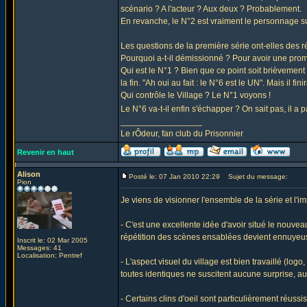
scénario ? A l'acteur ? Aux deux ? Probablement.
En revanche, le N°2 est vraiment le personnage su
Les questions de la première série ont-elles des r
Pourquoi a-t-il démissionné ? Pour avoir une pro
Qui est le N°1 ? Bien que ce point soit brièvemen
la fin. "Ah oui au fait : le N°6 est le UN". Mais il fin
Qui contrôle le Village ? Le N°1 voyons !
Le N°6 va-t-il enfin s'échapper ? On sait pas, il a
_________________
Le rÔdeur, fan club du Prisonnier
Revenir en haut
Alison
Posté le: 07 Jan 2010 22:29
Sujet du message:
Pion
Je viens de visionner l'ensemble de la série et l'im
- C'est une excellente idée d'avoir situé le nouvea
répétition des scènes ensablées devient ennuyeu
Inscrit le: 02 Mar 2005
Messages: 41
Localisation: Pentref
- L'aspect visuel du village est bien travaillé (log
toutes identiques ne suscitent aucune surprise, aucu
- Certains clins d'oeil sont particulièrement réussi