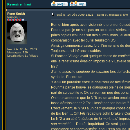
Revenir en haut
Peter Smith
Posté le: 14 Déc 2009 13:21
Sujet du message: N°6
Numéro 2
Bon et bien après avoir visionné le premier épiso
Pour ma part je ne suis pas un accro des séries amé
pâles copies les unes sur des autres, mais j’ai au
comparaison avec tel ou tel feuilleton US.
Ainsi, ça commence assez fort : l’immensité du dés
Inscrit le: 08 Jan 2009
Toujours aussi infranchissables.
Messages: 729
Localisation: Le Village
Si l’ancien Village avait quelque chose de
confiné
elle le reflet d’une évasion impossible ? Est-ell
fin ?
J’aime assez le
comique de situation
lors de l’acha
symbole. Encore un….
Y a-t-il un parallèle entre le chauffeur de taxi fém
Pour ma part je trouve les dialogues pleins de s
part de culpabilité ». Ok, ce sont un peu des ponc
On nous annonce que le N°6 est un ancien emplo
fasse démissionner ? Est-il lassé par son boulot ?
Effectivement, le N°93 a un petit quelque chose de
de Big Ben…. Ont t-
ils
recapturé John Drake ? Con
Le N°2 a un côté “
médecin de la mort nazi
“ impres
son marché
“…. De très inquiétant. On sent que le 
conscience ses “
administrés
“, et qui s’en amuse. 