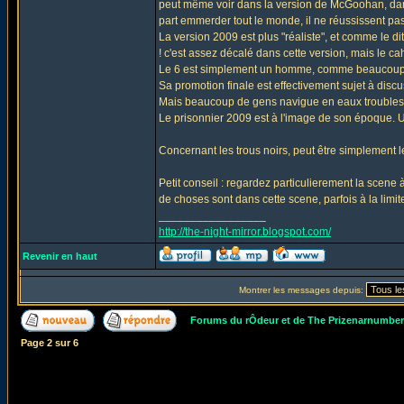
peut même voir dans la version de McGoohan, dans le
part emmerder tout le monde, il ne réussissent pas g
La version 2009 est plus "réaliste", et comme le dit
! c'est assez décalé dans cette version, mais le c
Le 6 est simplement un homme, comme beaucoup, qu
Sa promotion finale est effectivement sujet à discus
Mais beaucoup de gens navigue en eaux troubles d
Le prisonnier 2009 est à l'image de son époque. U
Concernant les trous noirs, peut être simplement le 
Petit conseil : regardez particulierement la scene à
de choses sont dans cette scene, parfois à la limite
_________________
http://the-night-mirror.blogspot.com/
Revenir en haut
Montrer les messages depuis:
Forums du rÔdeur et de The Prizenarnumbe
Page
2
sur
6