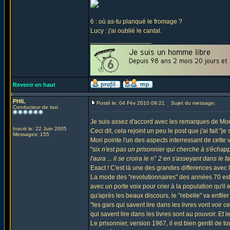
6 : où as-tu planqué le fromage ?
Lucy : j'ai oublié le cantal.
_________________
Revenir en haut
PHIL
Posté le: 04 Fév 2010 09:21
Sujet du message:
Conducteur de taxi
Je suis assez d'accord avec les remarques de Mori
Inscrit le: 22 Juin 2005
Ceci dit, cela rejoint un peu le post que j'ai fait "j
Messages: 155
Mori pointe l'un des aspects interressant de cette 
"
six n'est pas un prisonnier qui cherche à s'échapp
l'aura ... il se croira le n° 2 en s'asseyant dans le 
Exact ! C'est là une des grandes differences avec la
La mode des "revolutionnaires" des années 70 est 
avec un porte voix pour crier à la population qu'il 
qu'après les beaux discours, le "rebelle" va enfile
"les gars qui savent lire dans les livres vont voir ce
qui savent lire dans les livres sont au pouvoir. Et le
Le prisonnier, version 1967, il est bien gentil de t