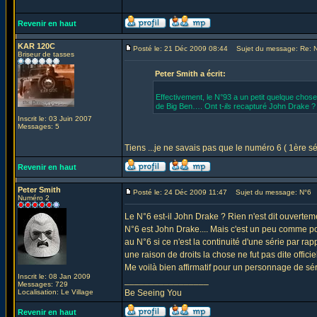
Revenir en haut
KAR 120C
Posté le: 21 Déc 2009 08:44
Sujet du message: Re: 
Briseur de tasses
Peter Smith a écrit:
Effectivement, le N°93 a un petit quelque chose
de Big Ben…. Ont t-
ils
recapturé John Drake ?
Inscrit le: 03 Juin 2007
Messages: 5
Tiens ...je ne savais pas que le numéro 6 ( 1ère sér
Revenir en haut
Peter Smith
Posté le: 24 Déc 2009 11:47
Sujet du message: N°6
Numéro 2
Le N°6 est-il John Drake ? Rien n'est dit ouvertemen
N°6 est John Drake.... Mais c'est un peu comme po
au N°6 si ce n'est la continuité d'une série par ra
une raison de droits la chose ne fut pas dite officie
Me voilà bien affirmatif pour un personnage de sér
Inscrit le: 08 Jan 2009
_________________
Messages: 729
Localisation: Le Village
Be Seeing You
Revenir en haut