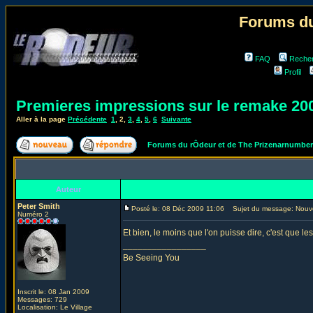
Forums du
FAQ
Reche
Profil
Premieres impressions sur le remake 20
Aller à la page
Précédente
1
,
2
,
3
,
4
,
5
,
6
Suivante
Forums du rÔdeur et de The Prizenarnumbe
Auteur
Peter Smith
Posté le: 08 Déc 2009 11:06
Sujet du message: Nouv
Numéro 2
Et bien, le moins que l'on puisse dire, c'est que 
_________________
Be Seeing You
Inscrit le: 08 Jan 2009
Messages: 729
Localisation: Le Village