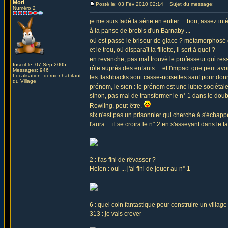
Mori
Posté le: 03 Fév 2010 02:14
Sujet du message:
Numéro 2
je me suis fadé la série en entier ... bon, assez i
à la panse de brebis d'un Barnaby ...
où est passé le briseur de glace ? métamorphosé
et le trou, où disparaît la fillette, il sert à quoi ?
en revanche, pas mal trouvé le professeur qui res
Inscrit le: 07 Sep 2005
rôle auprès des enfants ... et l'impact que peut avoi
Messages: 946
Localisation: dernier habitant
les flashbacks sont casse-noisettes sauf pour don
du Village
prénom, le sien : le prénom est une lubie sociétale,
sinon, pas mal de transformer le n° 1 dans le doubl
Rowling, peut-être.
six n'est pas un prisonnier qui cherche à s'échappe
l'aura ... il se croira le n° 2 en s'asseyant dans le 
2 : t'as fini de rêvasser ?
Helen : oui ... j'ai fini de jouer au n° 1
6 : quel coin fantastique pour construire un village
313 : je vais crever