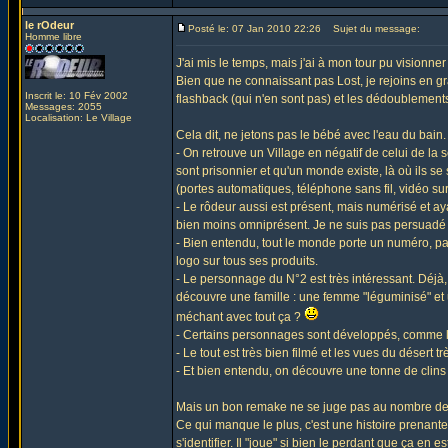
le rOdeur
Posté le: 07 Jan 2010 22:26
Sujet du message:
Homme libre
J'ai mis le temps, mais j'ai à mon tour pu visionner 
Bien que ne connaissant pas Lost, je rejoins en gr
Inscrit le: 10 Fév 2002
flashback (qui n'en sont pas) et les dédoublements d
Messages: 2055
Localisation: Le Village
Cela dit, ne jetons pas le bébé avec l'eau du bain
- On retrouve un Village en négatif de celui de la sér
sont prisonnier et qu'un monde existe, là où ils se s
(portes automatiques, téléphone sans fil, vidéo sur
- Le rôdeur aussi est présent, mais numérisé et ayant
bien moins omniprésent. Je ne suis pas persuadé 
- Bien entendu, tout le monde porte un numéro, pa
logo sur tous ses produits.
- Le personnage du N°2 est très intéressant. Déjà,
découvre une famille : une femme "léguminisé" et 
méchant avec tout ça ?
- Certains personnages sont développés, comme l'épi
- Le tout est très bien filmé et les vues du désert tr
- Et bien entendu, on découvre une tonne de clins d'
Mais un bon remake ne se juge pas au nombre de c
Ce qui manque le plus, c'est une histoire prenante
s'identifier. Il "joue" si bien le perdant que ça en e