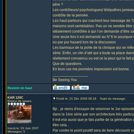
père ?
Les contrôleurs/ psychologues/ télépathes jumeau
contrôle de la pensée.
Les haut-parleurs qui crachent leur message de “bo
maisons sont semblables. Pas un ne semble être 
idéalement contrôlée à qui l’on demande d’être
sa
Une seule fois il est demandé au N°6 le pourquoi 
ou par pur hasard lors de la discussion.
Les barreaux de la porte de la clinique qui se refe
série. Enfin, un clin d’œil qui a toute sa place dan
réellement convaincu ou est ce la peur qui le fait p
Que de questions.
En tous cas ma première impression est bonne.
_________________
Be Seeing You
Revenir en haut
KAR 120C
Posté le: 21 Déc 2009 08:18
Sujet du message:
Briseur de tasses
Bjr... je viens d'essayer de visionner le 1er episod
dans la 1ère série par son architecture très particuli
il est vrai aussi que je fais partie de la génératio
être cela...
Inscrit le: 03 Juin 2007
Par contre le point positif sera de faire découvrir o
Messages: 5