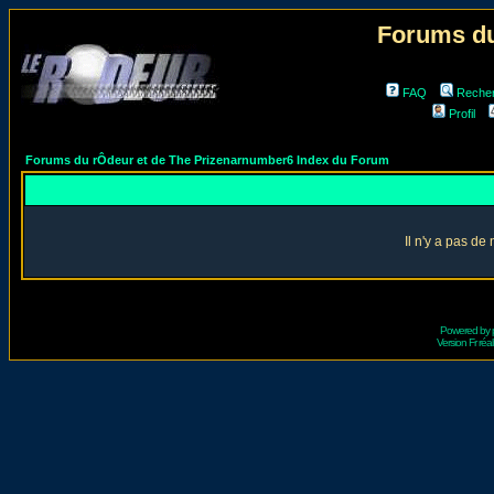
Forums du
FAQ
Reche
Profil
Forums du rÔdeur et de The Prizenarnumber6 Index du Forum
Il n'y a pas d
Powered by
Version Fr réal