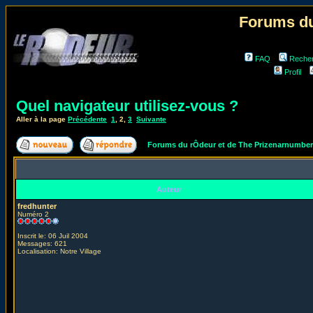
Forums du
FAQ
Reche
Profil
Quel navigateur utilisez-vous ?
Aller à la page
Précédente
1
,
2
,
3
Suivante
Forums du rÔdeur et de The Prizenarnumbe
Auteur
fredhunter
Numéro 2
Inscrit le: 06 Juil 2004
Messages: 621
Localisation: Notre Village