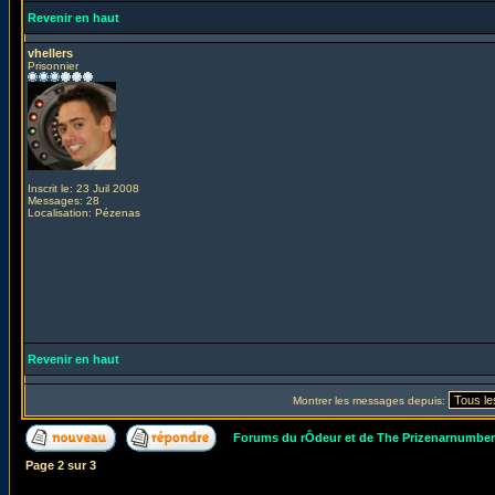
Revenir en haut
vhellers
Prisonnier
Inscrit le: 23 Juil 2008
Messages: 28
Localisation: Pézenas
Revenir en haut
Montrer les messages depuis:
Forums du rÔdeur et de The Prizenarnumbe
Page
2
sur
3