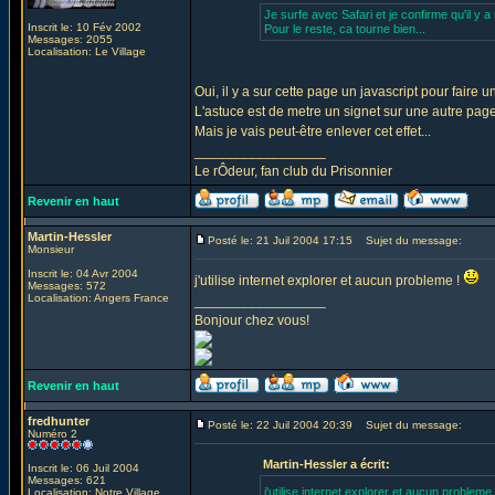
Je surfe avec Safari et je confirme qu'il y a
Inscrit le: 10 Fév 2002
Pour le reste, ca tourne bien...
Messages: 2055
Localisation: Le Village
Oui, il y a sur cette page un javascript pour faire
L'astuce est de metre un signet sur une autre page
Mais je vais peut-être enlever cet effet...
_________________
Le rÔdeur, fan club du Prisonnier
Revenir en haut
Martin-Hessler
Posté le: 21 Juil 2004 17:15
Sujet du message:
Monsieur
Inscrit le: 04 Avr 2004
j'utilise internet explorer et aucun probleme !
Messages: 572
Localisation: Angers France
_________________
Bonjour chez vous!
Revenir en haut
fredhunter
Posté le: 22 Juil 2004 20:39
Sujet du message:
Numéro 2
Martin-Hessler a écrit:
Inscrit le: 06 Juil 2004
Messages: 621
j'utilise internet explorer et aucun probleme
Localisation: Notre Village