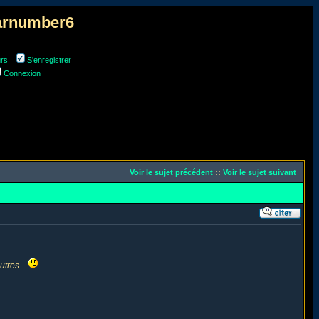
narnumber6
urs
S'enregistrer
Connexion
Voir le sujet précédent
::
Voir le sujet suivant
utres
...