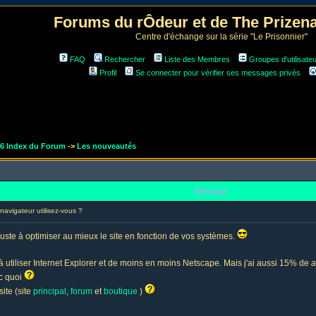
Forums du rÔdeur et de The Prize
Centre d'échange sur la série "Le Prisonnier"
FAQ
Rechercher
Liste des Membres
Groupes d'utilisate
Profil
Se connecter pour vérifier ses messages privés
r6 Index du Forum
->
Les nouveautés
Message
vigateur utilisez-vous ?
juste à optimiser au mieux le site en fonction de vos systèmes.
 à utiliser Internet Explorer et de moins en moins Netscape. Mais j'ai aussi 15% de
a
ec quoi
ite (site
principal
,
forum
et
boutique
)