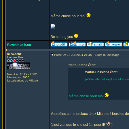
Même chose pour moi
_________________
Be seeing you
Revenir en haut
le rOdeur
Posté le: 22 Juil 2004 21:45
Sujet du message:
Homme libre
fredhunter a écrit:
Martin-Hessler a écrit:
Inscrit le: 10 Fév 2002
Messages: 2055
j'utilise internet explorer et au
Localisation: Le Village
Même chose pour moi
Vous êtes commerciaux chez Microsoft tous les d
(c'est vrai que le site est fait pour IE
)