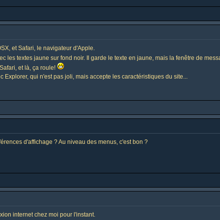
X, et Safari, le navigateur d'Apple.
ec les textes jaune sur fond noir. Il garde le texte en jaune, mais la fenêtre de mes
afari, et là, ça roule!
Explorer, qui n'est pas joli, mais accepte les caractéristiques du site...
différences d'affichage ? Au niveau des menus, c'est bon ?
nexion internet chez moi pour l'instant.