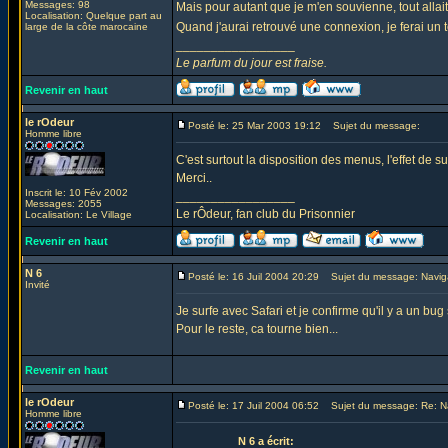
Messages: 98
Mais pour autant que je m'en souvienne, tout allai
Localisation: Quelque part au
Quand j'aurai retrouvé une connexion, je ferai un t
large de la côte marocaine
_________________
Le parfum du jour est fraise.
Revenir en haut
le rOdeur
Posté le: 25 Mar 2003 19:12
Sujet du message:
Homme libre
C'est surtout la disposition des menus, l'effet de 
Merci..
Inscrit le: 10 Fév 2002
_________________
Messages: 2055
Le rÔdeur, fan club du Prisonnier
Localisation: Le Village
Revenir en haut
N 6
Posté le: 16 Juil 2004 20:29
Sujet du message: Navig
Invité
Je surfe avec Safari et je confirme qu'il y a un bug
Pour le reste, ca tourne bien...
Revenir en haut
le rOdeur
Posté le: 17 Juil 2004 06:52
Sujet du message: Re: Na
Homme libre
N 6 a écrit: