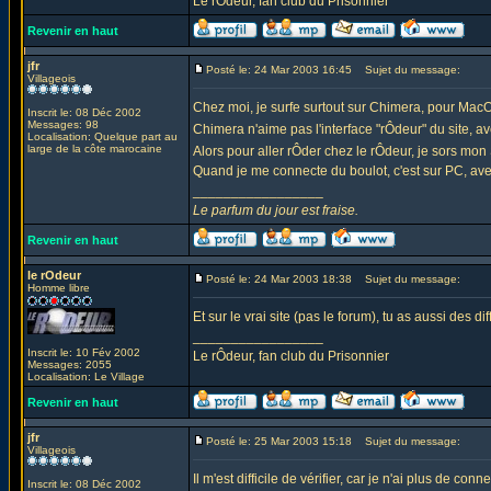
Le rÔdeur, fan club du Prisonnier
Revenir en haut
jfr
Posté le: 24 Mar 2003 16:45
Sujet du message:
Villageois
Chez moi, je surfe surtout sur Chimera, pour MacOS
Inscrit le: 08 Déc 2002
Messages: 98
Chimera n'aime pas l'interface "rÔdeur" du site, av
Localisation: Quelque part au
large de la côte marocaine
Alors pour aller rÔder chez le rÔdeur, je sors mon S
Quand je me connecte du boulot, c'est sur PC, avec 
_________________
Le parfum du jour est fraise.
Revenir en haut
le rOdeur
Posté le: 24 Mar 2003 18:38
Sujet du message:
Homme libre
Et sur le vrai site (pas le forum), tu as aussi des 
_________________
Inscrit le: 10 Fév 2002
Le rÔdeur, fan club du Prisonnier
Messages: 2055
Localisation: Le Village
Revenir en haut
jfr
Posté le: 25 Mar 2003 15:18
Sujet du message:
Villageois
Il m'est difficile de vérifier, car je n'ai plus de con
Inscrit le: 08 Déc 2002