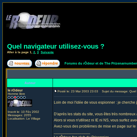
Quel navigateur utilisez-vous ?
Aller à la page
1
,
2
,
3
Suivante
Forums du rÔdeur et de The Prizenarnumbe
Auteur
le rOdeur
Posté le: 23 Mar 2003 23:03
Sujet du message: Quel na
Homme libre
Loin de moi l'idée de vous espionner : je cherche 
Inscrit le: 10 Fév 2002
D'après les stats du site, vous êtes très nombreux
Messages: 2055
Localisation: Le Village
Alors si vous n'utilisez ni IE ni NS, vous surfez av
Avez-vous des problèmes de mise en page sur le s
_________________