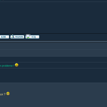
cun probleme !
eux ?