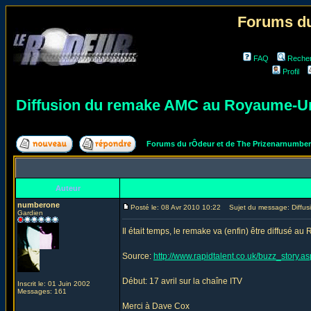
Forums du
FAQ
Reche
Profil
Diffusion du remake AMC au Royaume-U
Forums du rÔdeur et de The Prizenarnumbe
Auteur
numberone
Posté le: 08 Avr 2010 10:22
Sujet du message: Diffus
Gardien
Il était temps, le remake va (enfin) être diffusé a
Source:
http://www.rapidtalent.co.uk/buzz_story.
Début: 17 avril sur la chaîne ITV
Inscrit le: 01 Juin 2002
Messages: 161
Merci à Dave Cox