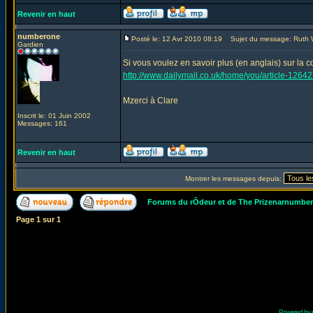
Revenir en haut
numberone
Posté le: 12 Avr 2010 08:19
Sujet du message: Ruth 
Gardien
Si vous voulez en savoir plus (en anglais) sur la co
http://www.dailymail.co.uk/home/you/article-126
Mzerci à Clare
Inscrit le: 01 Juin 2002
Messages: 161
Revenir en haut
Montrer les messages depuis:
Forums du rÔdeur et de The Prizenarnumbe
Page
1
sur
1
Powered by