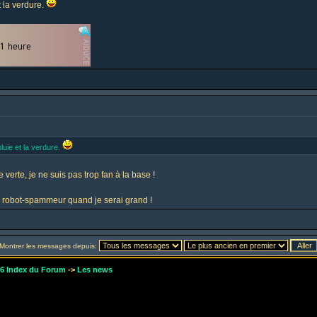
t la verdure.
luie et la verdure.
 verte, je ne suis pas trop fan à la base !
ir robot-spammeur quand je serai grand !
Montrer les messages depuis:
r6 Index du Forum
->
Les news