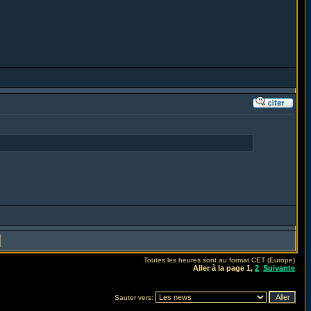
Toutes les heures sont au format CET (Europe)
Aller à la page
1
,
2
Suivante
Sauter vers: