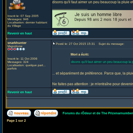
disons qu'il faut aimer un peu beaucoup la pluie e
_________________
Inscrit le: 07 Sep 2005
Messages: 946
Localisation: dernier habitant
du Village
Revenir en haut
snarkhunter
Posté le: 27 Oct 2015 15:31
Sujet du message:
Majordome
Mori a écrit:
Inscrit le: 11 Oct 2006
disons qu'il faut aimer un peu beaucoup la p
Messages: 324
Localisation: quelque part...
parfois
... et séparément de préférence. Parce que, la pluie
Ne faites pas attention : je m'entraîne pour deven
Revenir en haut
Forums du rÔdeur et de The Prizenarnumbe
Page
1
sur
2