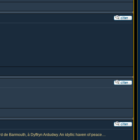
d de Barmouth, à Dyffryn Ardudwy. An idyllic haven of peace....