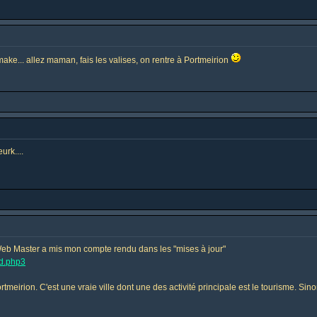
make... allez maman, fais les valises, on rentre à Portmeirion
urk....
eb Master a mis mon compte rendu dans les "mises à jour"
nd.php3
irion. C'est une vraie ville dont une des activité principale est le tourisme. Sin