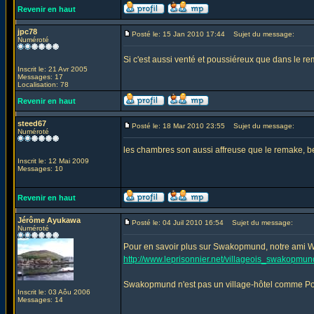
Revenir en haut
jpc78
Posté le: 15 Jan 2010 17:44
Sujet du message:
Numéroté
Si c'est aussi venté et poussiéreux que dans le re
Inscrit le: 21 Avr 2005
Messages: 17
Localisation: 78
Revenir en haut
steed67
Posté le: 18 Mar 2010 23:55
Sujet du message:
Numéroté
les chambres son aussi affreuse que le remake, be
Inscrit le: 12 Mai 2009
Messages: 10
Revenir en haut
Jérôme Ayukawa
Posté le: 04 Juil 2010 16:54
Sujet du message:
Numéroté
Pour en savoir plus sur Swakopmund, notre ami W
http://www.leprisonnier.net/villageois_swakopmu
Swakopmund n'est pas un village-hôtel comme Portme
Inscrit le: 03 Aôu 2006
Messages: 14