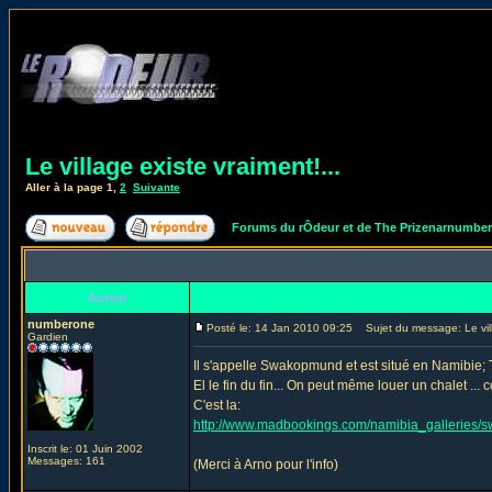
Le village existe vraiment!...
Aller à la page
1
,
2
Suivante
Forums du rÔdeur et de The Prizenarnumbe
Auteur
numberone
Posté le: 14 Jan 2010 09:25
Sujet du message: Le villa
Gardien
Il s'appelle Swakopmund et est situé en Namibie;
El le fin du fin... On peut même louer un chalet ..
C'est la:
http://www.madbookings.com/namibia_galleries/
Inscrit le: 01 Juin 2002
Messages: 161
(Merci à Arno pour l'info)