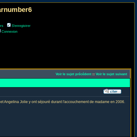
narnumber6
urs
S'enregistrer
Connexion
Voir le sujet précédent
::
Voir le sujet suivant
 et Angelina Jolie y ont séjouré durant l'accouchement de madame en 2006.