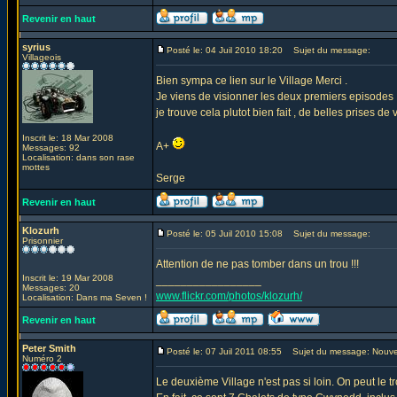
Revenir en haut
syrius
Posté le: 04 Juil 2010 18:20
Sujet du message:
Villageois
Bien sympa ce lien sur le Village Merci .
Je viens de visionner les deux premiers episodes 
je trouve cela plutot bien fait , de belles prises de 
Inscrit le: 18 Mar 2008
A+
Messages: 92
Localisation: dans son rase
mottes
Serge
Revenir en haut
Klozurh
Posté le: 05 Juil 2010 15:08
Sujet du message:
Prisonnier
Attention de ne pas tomber dans un trou !!!
Inscrit le: 19 Mar 2008
_________________
Messages: 20
www.flickr.com/photos/klozurh/
Localisation: Dans ma Seven !
Revenir en haut
Peter Smith
Posté le: 07 Juil 2011 08:55
Sujet du message: Nouve
Numéro 2
Le deuxième Village n'est pas si loin. On peut le 