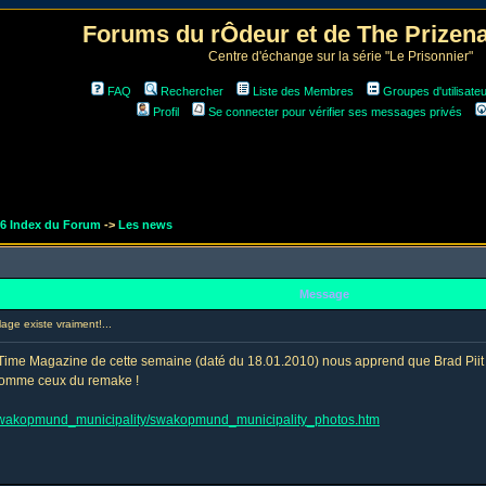
Forums du rÔdeur et de The Prize
Centre d'échange sur la série "Le Prisonnier"
FAQ
Rechercher
Liste des Membres
Groupes d'utilisate
Profil
Se connecter pour vérifier ses messages privés
r6 Index du Forum
->
Les news
Message
ge existe vraiment!...
 Time Magazine de cette semaine (daté du 18.01.2010) nous apprend que Brad Piit
. comme ceux du remake !
swakopmund_municipality/swakopmund_municipality_photos.htm