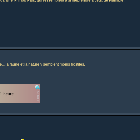
s dans le Rhinog Park, qui ressemblent à si méprendre à ceux de Namibie.
.. la faune et la nature y semblent moins hostiles.