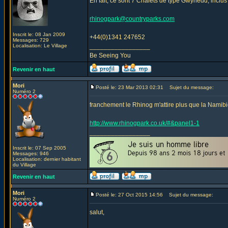
En fait, ce sont 7 Chalets de type Gwynedd, inclu
rhinogpark@countryparks.com
Inscrit le: 08 Jan 2009
+44(0)1341 247652
Messages: 729
Localisation: Le Village
_________________
Be Seeing You
Revenir en haut
Mori
Posté le: 23 Mar 2013 02:31
Sujet du message:
Numéro 2
franchement le Rhinog m'attire plus que la Namibie.
http://www.rhinogpark.co.uk/#&panel1-1
_________________
Inscrit le: 07 Sep 2005
Messages: 946
Localisation: dernier habitant
du Village
Revenir en haut
Mori
Posté le: 27 Oct 2015 14:56
Sujet du message:
Numéro 2
salut,