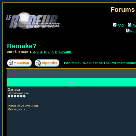
Forums 
FAQ
Re
Prof
Remake?
Aller à la page
1
,
2
,
3
,
4
,
5
,
6
,
7
,
8
Suivante
Forums du rÔdeur et de The Prizenarnumbe
Auteur
Gattaca
Démissionnaire
Inscrit le: 26 Avr 2008
Messages: 2