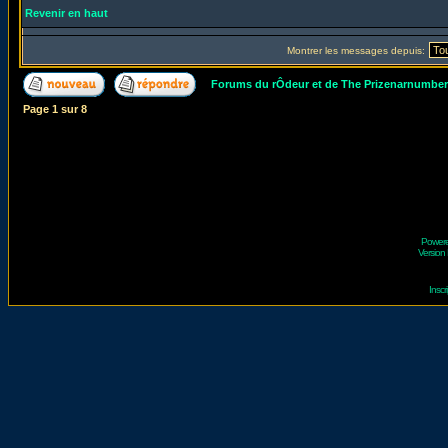
Revenir en haut
Montrer les messages depuis:
Forums du rÔdeur et de The Prizenarnumbe
Page
1
sur
8
Power
Version 
Inscr