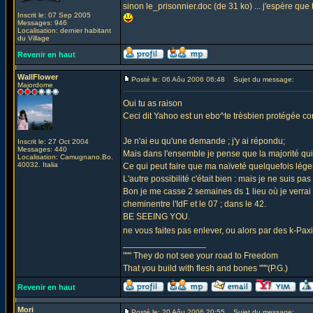
sinon le_prisonnier.doc (de 31 ko) ... j'espère que 
Inscrit le: 07 Sep 2005
Messages: 946
Localisation: dernier habitant
du Village
Revenir en haut
WallFlower
Posté le: 06 Aôu 2006 06:48
Sujet du message:
Majordome
Oui tu as raison
Ceci dit Yahoo est un ebo^te trèsbien protégée co
Je n'ai eu qu'une demande ; j'y ai répondu;
Inscrit le: 27 Oct 2004
Messages: 440
Mais dans l'ensemble je pense que la majorité qui
Localisation: Camugnano.Bo.
40032. Italia
Ce qui peut faire que ma naïveté quelquefois légen
L'autre possibilité c'était bien : mais je ne suis pas 
Bon je me casse 2 semaines ds 1 lieu où je verrai
cheminentre l'IdF et le 07 ; dans le 42.
BE SEEING YOU.
ne vous faites pas enlever, ou alors par des k-Pa
_________________
""" They do not see your road to Freedom
That you build with flesh and bones """(P.G.)
Revenir en haut
Mori
Posté le: 20 Aôu 2006 20:55
Sujet du message: