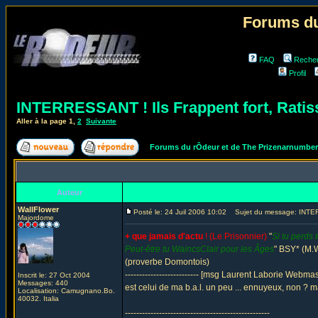
Forums du
FAQ
Reche
Profil
INTERRESSANT ! Ils Frappent fort, Ratis
Aller à la page
1
,
2
Suivante
Forums du rÔdeur et de The Prizenarnumbe
Auteur
WallFlower
Posté le: 24 Juil 2006 10:02
Sujet du message: INTERRE
Majordome
+ que jamais d'actu
! (Le Prisonnier)
"
Si tu perds 
Peut-être tu WaincsClair pour les Âges
" BSY* (M.W
(proverbe Domontois)
-------------------------- [msg Laurent Laborie Webm
Inscrit le: 27 Oct 2004
Messages: 440
est celui de ma b.a.l. un peu ... ennuyeux, non ? mais
Localisation: Camugnano.Bo.
40032. Italia
---------------------------------------------------