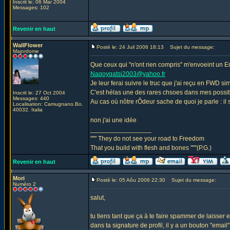
Inscrit le: 06 Mar 2004
Messages: 102
Revenir en haut
WallFlower
Posté le: 24 Juil 2006 18:13
Sujet du message:
Majordome
Que ceux qui "n'ont rien compris" m'envoeint un E
Naqoyqatsi2003@yahoo.fr
Je leur ferai suivre le truc que j'ai reçu en FWD si
C'est hélas une des rares chsoes dans mes possibi
Inscrit le: 27 Oct 2004
Messages: 440
Au cas où nôtre rÔdeur sache de quoi je parle : il 
Localisation: Camugnano.Bo.
40032. Italia
non j'ai une idée
_________________
""" They do not see your road to Freedom
That you build with flesh and bones """(P.G.)
Revenir en haut
Mori
Posté le: 05 Aôu 2006 22:30
Sujet du message:
Numéro 2
salut,
tu tiens tant que ça à te faire spammer de laisser en
dans ta signature de profil, il y a un bouton "email" 