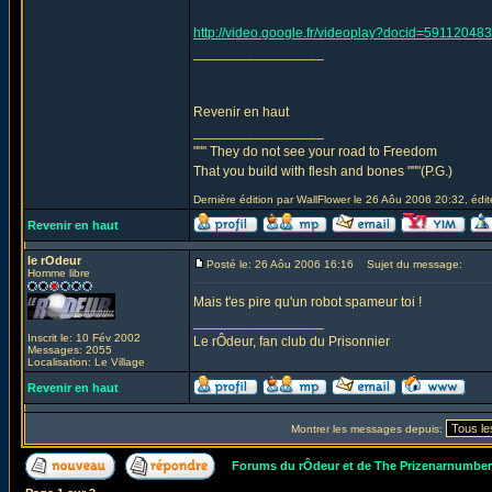
http://video.google.fr/videoplay?docid=5911204
_________________
Revenir en haut
_________________
""" They do not see your road to Freedom
That you build with flesh and bones """(P.G.)
Dernière édition par WallFlower le 26 Aôu 2006 20:32, édité
Revenir en haut
le rOdeur
Posté le: 26 Aôu 2006 16:16
Sujet du message:
Homme libre
Mais t'es pire qu'un robot spameur toi !
_________________
Inscrit le: 10 Fév 2002
Le rÔdeur, fan club du Prisonnier
Messages: 2055
Localisation: Le Village
Revenir en haut
Montrer les messages depuis:
Forums du rÔdeur et de The Prizenarnumbe