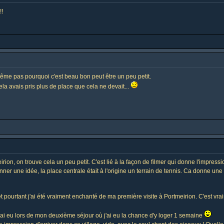
!!
même pas pourquoi c'est beau bon peut être un peu petit.
la avais pris plus de place que cela ne devait...
irion, on trouve cela un peu petit. C'est lié à la façon de filmer qui donne l'impress
r une idée, la place centrale était à l'origine un terrain de tennis. Ca donne une i
, et pourtant j'ai été vraiment enchanté de ma première visite à Portmeirion. C'est v
'ai eu lors de mon deuxième séjour où j'ai eu la chance d'y loger 1 semaine