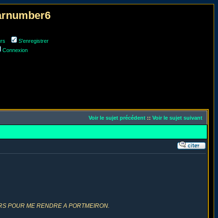
narnumber6
urs
S'enregistrer
Connexion
Voir le sujet précédent
::
Voir le sujet suivant
RS POUR ME RENDRE A PORTMEIRON.