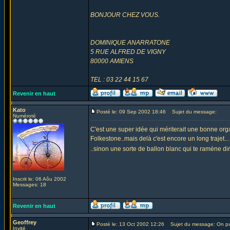
BONJOUR CHEZ VOUS.
DOMINIQUE ANARRATONE
5 RUE ALFRED DE VIGNY
80000 AMIENS
TEL : 03 22 44 15 67
Revenir en haut
Kato
Posté le: 09 Sep 2002 18:46
Sujet du message:
Numéroté
C'est une super idée qui mériterait une bonne orga
Folkestone..mais delà c'est encore un long trajet...
..sinon une sorte de ballon blanc qui te ramène di
Inscrit le: 06 Aôu 2002
Messages: 18
Revenir en haut
Geoffrey
Posté le: 13 Oct 2002 12:26
Sujet du message: On pa
Invité