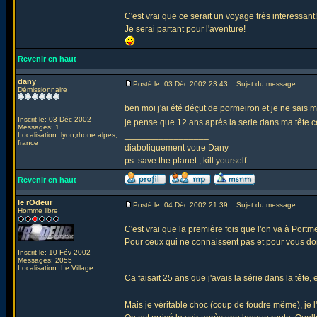
C'est vrai que ce serait un voyage très interessant!
Je serai partant pour l'aventure!
Revenir en haut
dany
Posté le: 03 Déc 2002 23:43
Sujet du message:
Démissionnaire
ben moi j'ai été déçut de pormeiron et je ne sais 
Inscrit le: 03 Déc 2002
je pense que 12 ans aprés la serie dans ma tête ce
Messages: 1
_________________
Localisation: lyon,rhone alpes,
france
diaboliquement votre Dany
ps: save the planet , kill yourself
Revenir en haut
le rOdeur
Posté le: 04 Déc 2002 21:39
Sujet du message:
Homme libre
C'est vrai que la première fois que l'on va à Portme
Pour ceux qui ne connaissent pas et pour vous donne
Inscrit le: 10 Fév 2002
Messages: 2055
Localisation: Le Village
Ca faisait 25 ans que j'avais la série dans la tête
Mais je véritable choc (coup de foudre même), je l