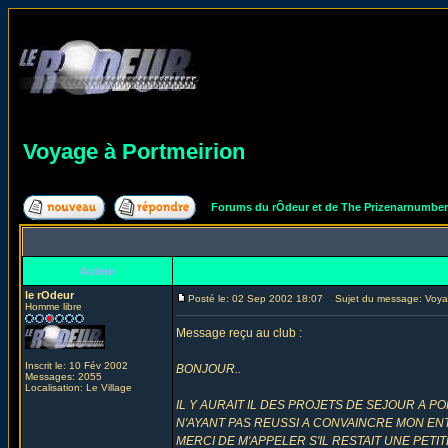
Voyage à Portmeirion
Forums du rÔdeur et de The Prizenarnumbe
Auteur
le rOdeur
Posté le: 02 Sep 2002 18:07
Sujet du message: Voyag
Homme libre
Message reçu au club :
Inscrit le: 10 Fév 2002
BONJOUR..
Messages: 2055
Localisation: Le Village
IL Y AURAIT IL DES PROJETS DE SEJOUR A 
N'AYANT PAS REUSSI A CONVAINCRE MON E
MERCI DE M'APPELER S'IL RESTAIT UNE PET