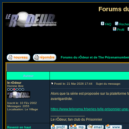
Forums du
FAQ
Reche
Profil
Forums du rÔdeur et de The Prizenarnumbe
Auteur
le rOdeur
Posté le: 21 Mar 2026 17:44
Sujet du message:
Homme libre
Alors que la série est proposée sur la plateforme M
avantgardiste.
Inscrit le: 10 Fév 2002
Messages: 2055
https://www.telerama.fr/series-tv/le-prisonnier-une
Localisation: Le Village
_________________
Le rÔdeur, fan club du Prisonnier
Revenir en haut