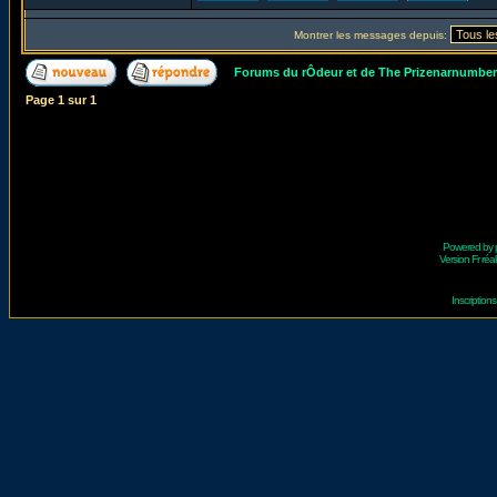
Montrer les messages depuis:
Forums du rÔdeur et de The Prizenarnumbe
Page
1
sur
1
Powered by
Version Fr réal
Inscriptio