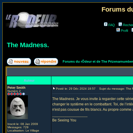
Forums du
FAQ
Reche
Profil
The Madness.
Forums du rÔdeur et de The Prizenarnumbe
Auteur
Peter Smith
Posté le: 29 Déc 2024 18:57
Sujet du message: The 
Numéro 2
The Madness. Je vous invite à regarder cette série. 
changer le système en le combattant. Toi, de l’intér
n'est pas cousue de fils blancs. Au propre comme a
_________________
Be Seeing You
Inscrit le: 08 Jan 2009
Messages: 729
Localisation: Le Village