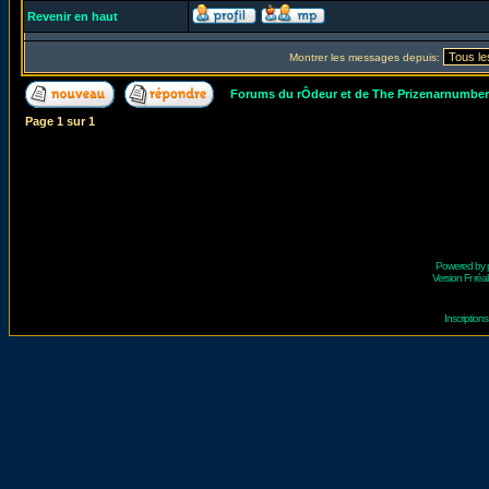
Revenir en haut
Montrer les messages depuis:
Forums du rÔdeur et de The Prizenarnumbe
Page
1
sur
1
Powered by
Version Fr réal
Inscriptio