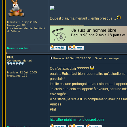
tout est clair, maintenant ... enfin presque ...
Inscrit le: 07 Sep 2005
_________________
Messages: 946
Localisation: dernier habitant
du Village
Revenir en haut
PHIL
Posté le: 28 Sep 2005 18:53
Sujet du message:
Conducteur de taxi
Ce n'est pas clair ??????
Inscrit le: 22 Juin 2005
ouais... Euh... faut bien reconnaitre qu'actuellemen
Messages: 155
pas clair !
le site est une prolongation aux albums... Il appor
Je crois que cela est appelé à evoluer, car une m
envisagée...
A ce stade, le site est un complement, avec pas mal 
Amitiés
Phil
_________________
http://the-night-mirror.blogspot.com/