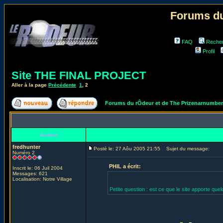
Forums du
FAQ
Reche
Profil
Site THE FINAL PROJECT
Aller à la page
Précédente
1
,
2
Forums du rÔdeur et de The Prizenarnumbe
Auteur
fredhunter
Posté le: 27 Aôu 2005 21:55
Sujet du message:
Numéro 2
PHIL a écrit:
Inscrit le: 06 Juil 2004
Messages: 621
Localisation: Notre Village
Petite question : est ce que le site apporte q