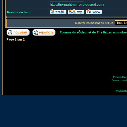
http://the-night-mirror.blogspot.com/
Revenir en haut
Montrer les messages depuis:
Forums du rÔdeur et de The Prizenarnumbe
Page
2
sur
2
Powered by
Version Fr réal
Inscriptio