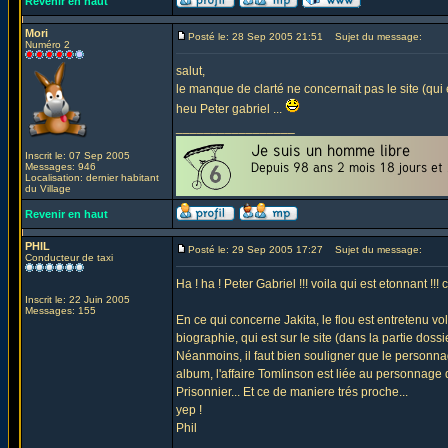
Revenir en haut
Mori
Posté le: 28 Sep 2005 21:51
Sujet du message:
Numéro 2
salut,
le manque de clarté ne concernait pas le site (qui 
heu Peter gabriel ...
_________________
Inscrit le: 07 Sep 2005
Messages: 946
Localisation: dernier habitant
du Village
Revenir en haut
PHIL
Posté le: 29 Sep 2005 17:27
Sujet du message:
Conducteur de taxi
Ha ! ha ! Peter Gabriel !!! voila qui est etonnant !!!
Inscrit le: 22 Juin 2005
Messages: 155
En ce qui concerne Jakita, le flou est entretenu vo
biographie, qui est sur le site (dans la partie doss
Néanmoins, il faut bien souligner que le personnage
album, l'affaire Tomlinson est liée au personnage d
Prisonnier... Et ce de maniere trés proche...
yep !
Phil
_________________