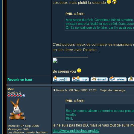
Les deux, mais plutôt la seconde
PHIL a écrit:
A ce stade du récit, Cendrine a hésité a mettre
existant entre la réalité et notre récit étant ass
On l'a convaincue de le faire, car il y avait pas 
C'est toujours mieux de connaitre les inspirations
en lien direct avec l'histoire...
_________________
Be seeing you
Revenir en haut
Mori
Posté le: 08 Sep 2005 12:26
Sujet du message:
Numéro 2
PHIL a écrit:
Bon, le second album se termine et sera pret po
Amitiés
PHIL
je ne suis pas très BD, mais je vais tout de suite 
Inscrit le: 07 Sep 2005
Messages: 946
http://www.ophiuchus.org/bd/
Localisation: dernier habitant