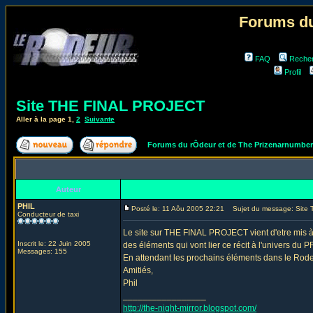
Forums du
FAQ
Reche
Profil
Site THE FINAL PROJECT
Aller à la page
1
,
2
Suivante
Forums du rÔdeur et de The Prizenarnumbe
Auteur
PHIL
Posté le: 11 Aôu 2005 22:21
Sujet du message: Site
Conducteur de taxi
Le site sur THE FINAL PROJECT vient d'etre mis à 
Inscrit le: 22 Juin 2005
des éléments qui vont lier ce récit à l'univers du
Messages: 155
En attendant les prochains éléments dans le Rode
Amitiés,
Phil
_________________
http://the-night-mirror.blogspot.com/