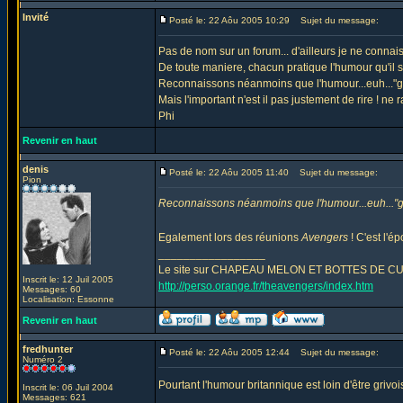
Invité
Posté le: 22 Aôu 2005 10:29
Sujet du message:
Pas de nom sur un forum... d'ailleurs je ne connai
De toute maniere, chacun pratique l'humour qu'il so
Reconnaissons néanmoins que l'humour...euh..."gri
Mais l'important n'est il pas justement de rire ! ne
Phi
Revenir en haut
denis
Posté le: 22 Aôu 2005 11:40
Sujet du message:
Pion
Reconnaissons néanmoins que l'humour...euh..."gri
Egalement lors des réunions
Avengers
! C'est l'é
_________________
Le site sur CHAPEAU MELON ET BOTTES DE CUIR - Th
Inscrit le: 12 Juil 2005
http://perso.orange.fr/theavengers/index.htm
Messages: 60
Localisation: Essonne
Revenir en haut
fredhunter
Posté le: 22 Aôu 2005 12:44
Sujet du message:
Numéro 2
Pourtant l'humour britannique est loin d'être grivois
Inscrit le: 06 Juil 2004
Messages: 621
_________________