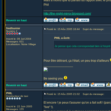
Mais à moins que tu parlais du rapport avec le pri
Phil
_________________
http://the-night-mirror.blogspot.com/
Revenir en haut
fredhunter
Posté le: 15 Aôu 2005 16:44
Sujet du message:
Numéro 2
PHIL a écrit:
Inscrit le: 06 Juil 2004
Messages: 621
Localisation: Notre Village
Je pense que cela correspondait bien à l'esprit u
Pour être délirant, ça l'était, un peu trop d'ailleurs
_________________
Be seeing you
Revenir en haut
PHIL
Posté le: 15 Aôu 2005 21:02
Sujet du message:
Conducteur de taxi
Et encore ! je peux t'assurer qu'on a fait soft ! (p
Inscrit le: 22 Juin 2005
"live" !).
Messages: 155