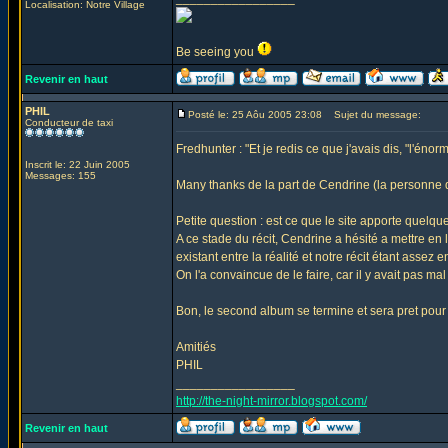
Localisation: Notre Village
Be seeing you
Revenir en haut
PHIL
Posté le: 25 Aôu 2005 23:08
Sujet du message:
Conducteur de taxi
Fredhunter : "Et je redis ce que j'avais dis, "l'énor
Inscrit le: 22 Juin 2005
Messages: 155
Many thanks de la part de Cendrine (la personne qu
Petite question : est ce que le site apporte quel
A ce stade du récit, Cendrine a hésité a mettre en
existant entre la réalité et notre récit étant assez e
On l'a convaincue de le faire, car il y avait pas mal
Bon, le second album se termine et sera pret pour 
Amitiés
PHIL
_________________
http://the-night-mirror.blogspot.com/
Revenir en haut