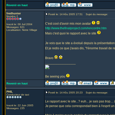
Revenir en haut
fredhunter
Posté le: 14 Aôu 2005 17:51
Sujet du message:
Numéro 2
C'est cool d'avoir mis mon avatar
Inscrit le: 06 Juil 2004
Messages: 621
http://www.thefinalproject.com/rencontre.htm
Localisation: Notre Village
Mais c'est quoi le rapport avec le site
Je vois que le site a évolué depuis la présentatio
Et je redis ce que j'avais dis, "l'énorme travail de 
Bravo
_________________
Be seeing you
Revenir en haut
PHIL
Posté le: 14 Aôu 2005 20:23
Sujet du message:
Conducteur de taxi
Le rapport avec le site...? euh... je sais pas trop.... 
Inscrit le: 22 Juin 2005
Je pense que cela correspondait bien à l'esprit un pe
Messages: 155