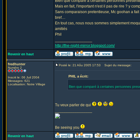
Bien que comparé à certaines personnes presentes c
Mais en fait, l'important n'est il pas de rire ? y c
Sans comparaison pretentieuse, Mc goohan a fait b
bref....
En tout cas, nous nous sommes simplement moqués 
amitiés
Phil
_________________
http://the-night-mirror.blogspot.com/
Revenir en haut
fredhunter
Posté le: 21 Aôu 2005 17:53
Sujet du message:
Numéro 2
PHIL a écrit:
Inscrit le: 06 Juil 2004
Messages: 621
Localisation: Notre Village
Bien que comparé à certaines personnes presente
Tu veux parler de qui
_________________
Be seeing you
Revenir en haut