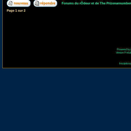
Forums du rÔdeur et de The Prizenarnumbe
Page
1
sur
2
Powered by
Version Fr réal
Inscriptio