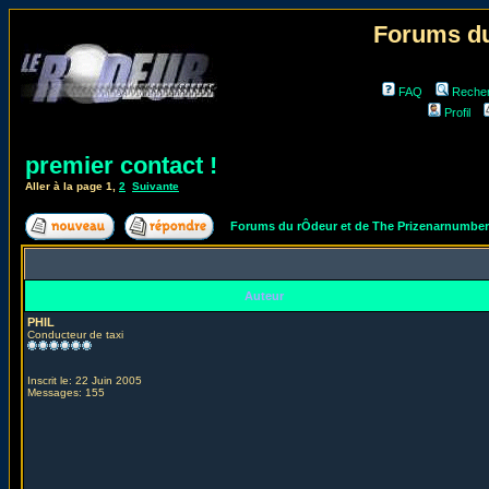
Forums du
FAQ
Reche
Profil
premier contact !
Aller à la page
1
,
2
Suivante
Forums du rÔdeur et de The Prizenarnumbe
Auteur
PHIL
Conducteur de taxi
Inscrit le: 22 Juin 2005
Messages: 155