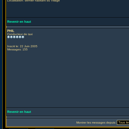
Localisation: dernier habitant du Village
Revenir en haut
PHIL
Conducteur de taxi
Inscrit le: 22 Juin 2005
Messages: 155
Revenir en haut
Montrer les messages depuis: