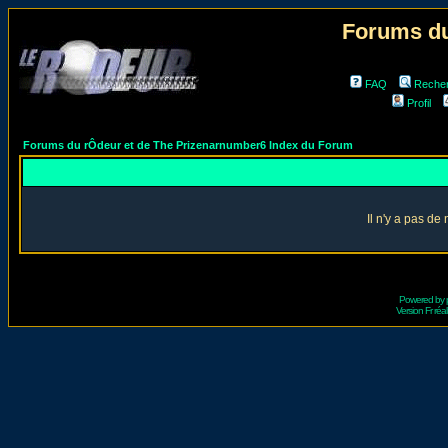
Forums du
FAQ
Reche
Profil
Forums du rÔdeur et de The Prizenarnumber6 Index du Forum
Il n'y a pas d
Powered by
Version Fr réal