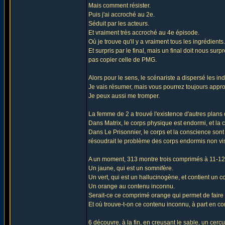
Mais comment résister.
Puis j'ai accroché au 2e.
Séduit par les acteurs.
Et vraiment très accroché au 4e épisode.
Où je trouve qu'il y a vraiment tous les ingrédients.
Et surpris par le final, mais un final doit nous su
pas copier celle de PMG.
Alors pour le sens, le scénariste a dispersé les i
Je vais résumer, mais vous pourrez toujours approf
Je peux aussi me tromper.
La femme de 2 a trouvé l'existence d'autres plans
Dans Matrix, le corps physique est endormi, et la c
Dans Le Prisonnier, le corps et la conscience sont 
résoudrait le problème des corps endormis non vi
A un moment, 313 montre trois comprimés à 11-12,
Un jaune, qui est un somnifère.
Un vert, qui est un hallucinogène, et contient un 
Un orange au contenu inconnu.
Serait-ce ce comprimé orange qui permet de faire pa
Et où trouve-t-on ce contenu inconnu, à part en c
6 découvre, à la fin, en creusant le sable, un cerc