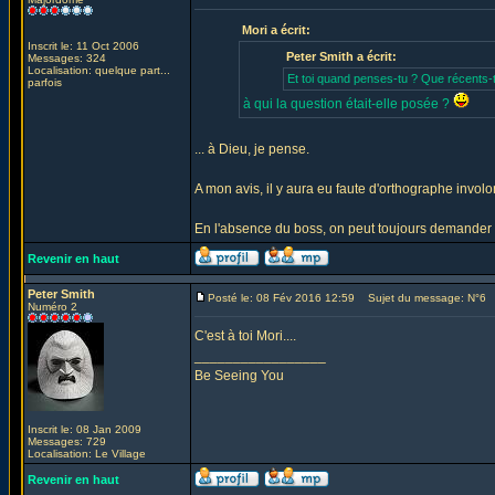
Mori a écrit:
Inscrit le: 11 Oct 2006
Peter Smith a écrit:
Messages: 324
Localisation: quelque part...
Et toi quand penses-tu ? Que récents-
parfois
à qui la question était-elle posée ?
... à Dieu, je pense.
A mon avis, il y aura eu faute d'orthographe involon
En l'absence du boss, on peut toujours demander à s
Revenir en haut
Peter Smith
Posté le: 08 Fév 2016 12:59
Sujet du message: N°6
Numéro 2
C'est à toi Mori....
_________________
Be Seeing You
Inscrit le: 08 Jan 2009
Messages: 729
Localisation: Le Village
Revenir en haut