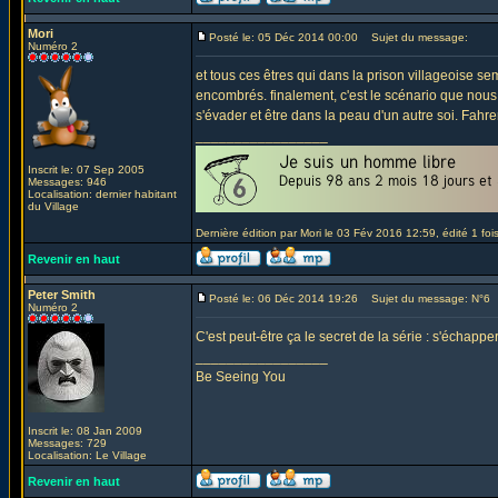
Mori
Posté le: 05 Déc 2014 00:00
Sujet du message:
Numéro 2
et tous ces êtres qui dans la prison villageoise 
encombrés. finalement, c'est le scénario que nous
s'évader et être dans la peau d'un autre soi. Fahr
_________________
Inscrit le: 07 Sep 2005
Messages: 946
Localisation: dernier habitant
du Village
Dernière édition par Mori le 03 Fév 2016 12:59, édité 1 foi
Revenir en haut
Peter Smith
Posté le: 06 Déc 2014 19:26
Sujet du message: N°6
Numéro 2
C'est peut-être ça le secret de la série : s'échap
_________________
Be Seeing You
Inscrit le: 08 Jan 2009
Messages: 729
Localisation: Le Village
Revenir en haut