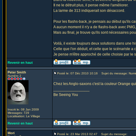
Il ne le détruit plus, il pense même l'améliorer.
La larme de 313 indiquerait son désaccord.
Pour les flashs-back, je pensais au début qu'ils c
A aucun moment il n'y a de flashs-back avec PMG
Mais au final, je trouve qu'ils sont nécessaires pou
Voilà, il existe toujours deux solutions dans une hi
Celle que l'on déduit, et celle que le scénariste a c
Je pense m'être approché de celle choisie par le s
Revenir en haut
Peter Smith
Posté le: 07 Déc 2010 10:16
Sujet du message: Numé
Numéro 2
Chez les Anglo-saxons c'est la couleur Orange qui
_________________
Be Seeing You
Inscrit le: 08 Jan 2009
Messages: 729
Localisation: Le Village
Revenir en haut
Mori
Posté le: 23 Mar 2013 02:47
Sujet du message: