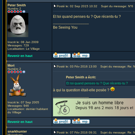
Peter Smith
Posté le: 02 Sep 2015 10:32
Sujet du message: N°6
Numéro 2
Et toi quand penses-tu ? Que récents-tu ?
_________________
Be Seeing You
Inscrit le: 08 Jan 2009
Messages: 729
Localisation: Le Village
Revenir en haut
Mori
Posté le: 03 Fév 2016 13:00
Sujet du message: Re: 
Numéro 2
Peter Smith a écrit:
Et toi quand penses-tu ? Que récents-tu ?
à qui la question était-elle posée ?
_________________
Inscrit le: 07 Sep 2005
Messages: 946
Localisation: dernier habitant
du Village
Revenir en haut
snarkhunter
Posté le: 07 Fév 2016 09:31
Sujet du message: Re: 
Majordome