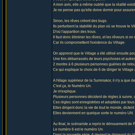
A mon avis, elle a même oublié que la réalité exista
Je ne pense pas qu'elle doive dormir pour assurer l
Sinon, les rêves créent des bugs.
Ils perturbent la stabilité du plan où se trouve le Vi
D'où l'apparition des trous.
Il faut donc éliminer les rêves, et les rêveurs si o
Car ils compromettent l'existence du Village.
On apprend que le Village a été utilisé ensuite pou
Une fois débarrassés de leurs psychoses et autres,
2 montre à 6 plusieurs personnes guéries de reto
Ce qui explique le choix de 6 de diriger le Village à
A l'étage supérieur de la Summakor, il n'y a que de
C'est ça, le Numéro Un.
Je m'explique.
Plusieurs personnes décident de règles à suivre, 
Ces règles sont enregistrées et adoptées par tous
Elles dirigent donc la vie de tout le monde, dictent
Elles deviennent en quelque sorte le numéro UN. I
Au final, le scénariste a repris le dénouement de
Le numéro 6 est le numéro Un.
Dans la nouvelle série, 6 devient le dirigeant du Vi