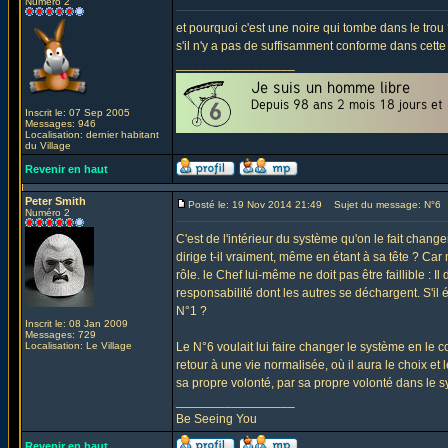
Numéro 2
et pourquoi c'est une noire qui tombe dans le trou
s'il n'y a pas de suffisamment conforme dans cette 
_________________
Inscrit le: 07 Sep 2005
Messages: 946
Localisation: dernier habitant
du Village
Revenir en haut
Peter Smith
Posté le: 19 Nov 2014 21:49
Sujet du message: N°6
Numéro 2
C'est de l'intérieur du système qu'on le fait changer
dirige t-il vraiment, même en étant à sa tête ? Car
rôle. le Chef lui-même ne doit pas être faillible : I
responsabilité dont les autres se déchargent. S'il 
N°1 ?
Inscrit le: 08 Jan 2009
Messages: 729
Localisation: Le Village
Le N°6 voulait lui faire changer le système en le co
retour à une vie normalisée, où il aura le choix et
sa propre volonté, par sa propre volonté dans le 
_________________
Be Seeing You
Revenir en haut