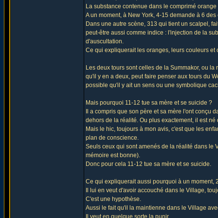
La substance contenue dans le comprimé orange sera
A un moment, à New York, 4-15 demande à 6 des o
Dans une autre scène, 313 qui tient un scalpel, fait
peut-être aussi comme indice : l'injection de la su
d'auscultation.
Ce qui expliquerait les oranges, leurs couleurs et 
Les deux tours sont celles de la Summakor, ou la 
qu'il y en a deux, peut faire penser aux tours du Wo
possible qu'il y ait un sens ou une symbolique cac
Mais pourquoi 11-12 tue sa mère et se suicide ?
Il a compris que son père et sa mère l'ont conçu d
dehors de la réalité. Ou plus exactement, il est né 
Mais le hic, toujours à mon avis, c'est que les enf
plan de conscience.
Seuls ceux qui sont amenés de la réalité dans le Vi
mémoire est bonne).
Donc pour cela 11-12 tue sa mère et se suicide.
Ce qui expliquerait aussi pourquoi à un moment, 2 
Il lui en veut d'avoir accouché dans le Village, tou
C'est une hypothèse.
Aussi le fait qu'il la maintienne dans le Village a
Il veut en quelque sorte la punir.