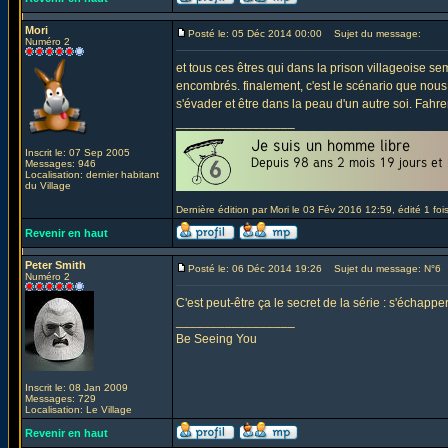
Mori
Posté le: 05 Déc 2014 00:00
Sujet du message:
Numéro 2
et tous ces êtres qui dans la prison villageoise 
encombrés. finalement, c'est le scénario que nous
s'évader et être dans la peau d'un autre soi. Fahr
_________________
Inscrit le: 07 Sep 2005
Messages: 946
Localisation: dernier habitant
du Village
Dernière édition par Mori le 03 Fév 2016 12:59, édité 1 foi
Revenir en haut
Peter Smith
Posté le: 06 Déc 2014 19:26
Sujet du message: N°6
Numéro 2
C'est peut-être ça le secret de la série : s'échap
_________________
Be Seeing You
Inscrit le: 08 Jan 2009
Messages: 729
Localisation: Le Village
Revenir en haut