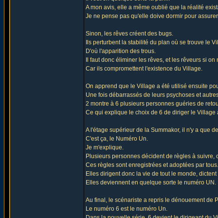
A mon avis, elle a même oublié que la réalité exista
Je ne pense pas qu'elle doive dormir pour assurer l
Sinon, les rêves créent des bugs.
Ils perturbent la stabilité du plan où se trouve le Vi
D'où l'apparition des trous.
Il faut donc éliminer les rêves, et les rêveurs si o
Car ils compromettent l'existence du Village.
On apprend que le Village a été utilisé ensuite pou
Une fois débarrassés de leurs psychoses et autres,
2 montre à 6 plusieurs personnes guéries de reto
Ce qui explique le choix de 6 de diriger le Village à
A l'étage supérieur de la Summakor, il n'y a que de
C'est ça, le Numéro Un.
Je m'explique.
Plusieurs personnes décident de règles à suivre, 
Ces règles sont enregistrées et adoptées par tous
Elles dirigent donc la vie de tout le monde, dictent
Elles deviennent en quelque sorte le numéro UN. I
Au final, le scénariste a repris le dénouement de
Le numéro 6 est le numéro Un.
Dans la nouvelle série, 6 devient le dirigeant du Vi