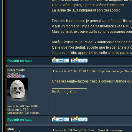
Il ne le détruit plus, il pense même l'améliorer.
La larme de 313 indiquerait son désaccord.
Pour les flashs-back, je pensais au début qu'ils c
A aucun moment il n'y a de flashs-back avec PMG
Mais au final, je trouve qu'ils sont nécessaires pou
Voilà, il existe toujours deux solutions dans une hi
Celle que l'on déduit, et celle que le scénariste a c
Je pense m'être approché de celle choisie par le s
Revenir en haut
Peter Smith
Posté le: 07 Déc 2010 10:16
Sujet du message: Numé
Numéro 2
Chez les Anglo-saxons c'est la couleur Orange qui
_________________
Be Seeing You
Inscrit le: 08 Jan 2009
Messages: 729
Localisation: Le Village
Revenir en haut
Mori
Posté le: 23 Mar 2013 02:47
Sujet du message: