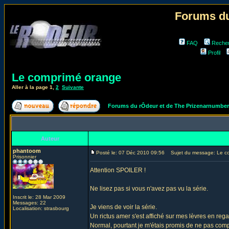
Forums du
FAQ
Reche
Profil
Le comprimé orange
Aller à la page
1
,
2
Suivante
Forums du rÔdeur et de The Prizenarnumbe
Auteur
phantoom
Posté le: 07 Déc 2010 09:56
Sujet du message: Le c
Prisonnier
Attention SPOILER !
Ne lisez pas si vous n'avez pas vu la série.
Inscrit le: 28 Mar 2009
Messages: 22
Je viens de voir la série.
Localisation: strasbourg
Un rictus amer s'est affiché sur mes lèvres en rega
Normal, pourtant je m'étais promis de ne pas compa