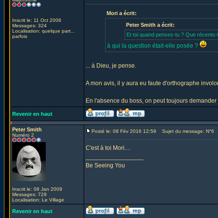
Mori a écrit:
Inscrit le: 11 Oct 2006
Peter Smith a écrit:
Messages: 324
Localisation: quelque part...
Et toi quand penses-tu ? Que récents-
parfois
à qui la question était-elle posée ?
... à Dieu, je pense.
A mon avis, il y aura eu faute d'orthographe involon
En l'absence du boss, on peut toujours demander à s
Revenir en haut
Peter Smith
Posté le: 08 Fév 2016 12:59
Sujet du message: N°6
Numéro 2
C'est à toi Mori....
_________________
Be Seeing You
Inscrit le: 08 Jan 2009
Messages: 729
Localisation: Le Village
Revenir en haut