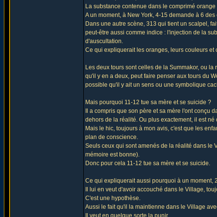
La substance contenue dans le comprimé orange sera
A un moment, à New York, 4-15 demande à 6 des o
Dans une autre scène, 313 qui tient un scalpel, fait
peut-être aussi comme indice : l'injection de la su
d'auscultation.
Ce qui expliquerait les oranges, leurs couleurs et 
Les deux tours sont celles de la Summakor, ou la 
qu'il y en a deux, peut faire penser aux tours du Wo
possible qu'il y ait un sens ou une symbolique cac
Mais pourquoi 11-12 tue sa mère et se suicide ?
Il a compris que son père et sa mère l'ont conçu d
dehors de la réalité. Ou plus exactement, il est né 
Mais le hic, toujours à mon avis, c'est que les enf
plan de conscience.
Seuls ceux qui sont amenés de la réalité dans le Vi
mémoire est bonne).
Donc pour cela 11-12 tue sa mère et se suicide.
Ce qui expliquerait aussi pourquoi à un moment, 2 
Il lui en veut d'avoir accouché dans le Village, tou
C'est une hypothèse.
Aussi le fait qu'il la maintienne dans le Village a
Il veut en quelque sorte la punir.