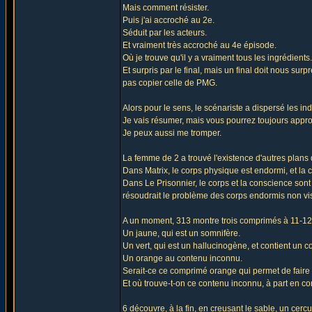
Mais comment résister.
Puis j'ai accroché au 2e.
Séduit par les acteurs.
Et vraiment très accroché au 4e épisode.
Où je trouve qu'il y a vraiment tous les ingrédients.
Et surpris par le final, mais un final doit nous su
pas copier celle de PMG.
Alors pour le sens, le scénariste a dispersé les i
Je vais résumer, mais vous pourrez toujours approf
Je peux aussi me tromper.
La femme de 2 a trouvé l'existence d'autres plans
Dans Matrix, le corps physique est endormi, et la c
Dans Le Prisonnier, le corps et la conscience sont 
résoudrait le problème des corps endormis non vi
A un moment, 313 montre trois comprimés à 11-12,
Un jaune, qui est un somnifère.
Un vert, qui est un hallucinogène, et contient un 
Un orange au contenu inconnu.
Serait-ce ce comprimé orange qui permet de faire pa
Et où trouve-t-on ce contenu inconnu, à part en c
6 découvre, à la fin, en creusant le sable, un cerc