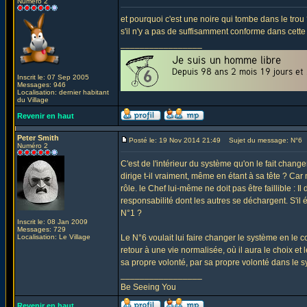
Numéro 2
et pourquoi c'est une noire qui tombe dans le trou
s'il n'y a pas de suffisamment conforme dans cette 
_________________
Inscrit le: 07 Sep 2005
Messages: 946
Localisation: dernier habitant
du Village
Revenir en haut
Peter Smith
Posté le: 19 Nov 2014 21:49
Sujet du message: N°6
Numéro 2
C'est de l'intérieur du système qu'on le fait changer
dirige t-il vraiment, même en étant à sa tête ? Car
rôle. le Chef lui-même ne doit pas être faillible : I
responsabilité dont les autres se déchargent. S'il 
N°1 ?
Inscrit le: 08 Jan 2009
Messages: 729
Localisation: Le Village
Le N°6 voulait lui faire changer le système en le co
retour à une vie normalisée, où il aura le choix et
sa propre volonté, par sa propre volonté dans le 
_________________
Be Seeing You
Revenir en haut