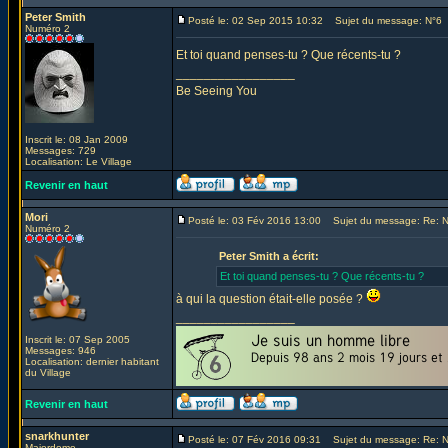
Peter Smith
Posté le: 02 Sep 2015 10:32
Sujet du message: N°6
Numéro 2
Et toi quand penses-tu ? Que récents-tu ?
_________________
Be Seeing You
Inscrit le: 08 Jan 2009
Messages: 729
Localisation: Le Village
Revenir en haut
Mori
Posté le: 03 Fév 2016 13:00
Sujet du message: Re: 
Numéro 2
Peter Smith a écrit:
Et toi quand penses-tu ? Que récents-tu ?
à qui la question était-elle posée ?
_________________
Inscrit le: 07 Sep 2005
Messages: 946
Localisation: dernier habitant
du Village
Revenir en haut
snarkhunter
Posté le: 07 Fév 2016 09:31
Sujet du message: Re: 
Majordome