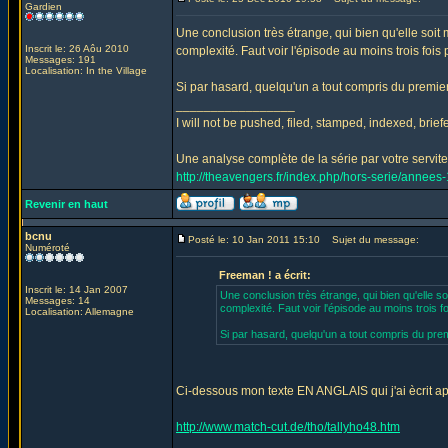
Gardien
Une conclusion très étrange, qui bien qu'elle soit 
Inscrit le: 26 Aôu 2010
complexité. Faut voir l'épisode au moins trois fois 
Messages: 191
Localisation: In the Village
Si par hasard, quelqu'un a tout compris du premier
_________________
I will not be pushed, filed, stamped, indexed, brie
Une analyse complète de la série par votre serviteu
http://theavengers.fr/index.php/hors-serie/annee
Revenir en haut
bcnu
Posté le: 10 Jan 2011 15:10
Sujet du message:
Numéroté
Freeman ! a écrit:
Inscrit le: 14 Jan 2007
Une conclusion très étrange, qui bien qu'elle so
Messages: 14
complexité. Faut voir l'épisode au moins trois f
Localisation: Allemagne
Si par hasard, quelqu'un a tout compris du prem
Ci-dessous mon texte EN ANGLAIS qui j'ai ècrit ap
http://www.match-cut.de/tho/tallyho48.htm