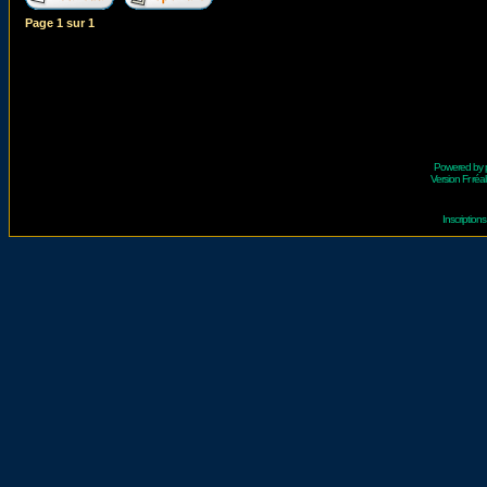
Page
1
sur
1
Powered by
Version Fr réal
Inscriptio