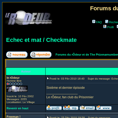
Forums du
FAQ
Reche
Profil
Echec et mat / Checkmate
Forums du rÔdeur et de The Prizenarnumbe
Auteur
le rOdeur
Posté le: 03 Fév 2010 18:40
Sujet du message: Echec
Homme libre
Sixième et dernier épisode
_________________
Inscrit le: 10 Fév 2002
Le rÔdeur, fan club du Prisonnier
Messages: 2055
Localisation: Le Village
Revenir en haut
Freeman !
Posté le: 25 Déc 2010 19:58
Sujet du message: