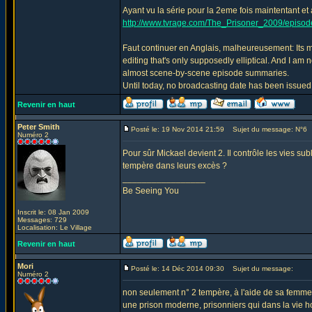
Ayant vu la série pour la 2eme fois maintentant et 
http://www.tvrage.com/The_Prisoner_2009/epis
Faut continuer en Anglais, malheureusement: Its ma
editing that's only supposedly elliptical. And I 
almost scene-by-scene episode summaries.
Until today, no broadcasting date has been issued
Revenir en haut
Peter Smith
Posté le: 19 Nov 2014 21:59
Sujet du message: N°6
Numéro 2
Pour sûr Mickael devient 2. Il contrôle les vies su
tempère dans leurs excès ?
_________________
Be Seeing You
Inscrit le: 08 Jan 2009
Messages: 729
Localisation: Le Village
Revenir en haut
Mori
Posté le: 14 Déc 2014 09:30
Sujet du message:
Numéro 2
non seulement n° 2 tempère, à l'aide de sa femme
une prison moderne, prisonniers qui dans la vie ho