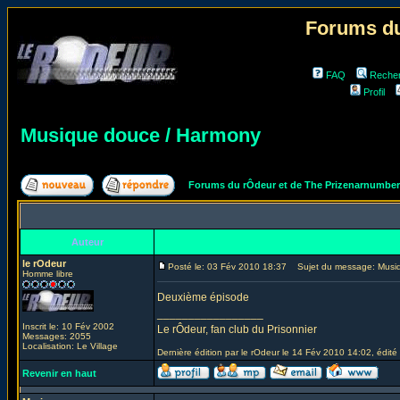
Forums du
FAQ
Reche
Profil
Musique douce / Harmony
Forums du rÔdeur et de The Prizenarnumbe
Auteur
le rOdeur
Posté le: 03 Fév 2010 18:37
Sujet du message: Musiq
Homme libre
Deuxième épisode
_________________
Inscrit le: 10 Fév 2002
Le rÔdeur, fan club du Prisonnier
Messages: 2055
Localisation: Le Village
Dernière édition par le rOdeur le 14 Fév 2010 14:02, édité 
Revenir en haut