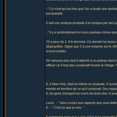
- " Ce n'est qu'une fois que l'on a fondé une famill
est dubitatif.
6 suit une analyse produite à la clinique par des j
- " Il y a profondement en vous quelque chose qu
70 a peur de 2. Il le terrorise. Ce dernier lui la
dégoupillée. Signe que 2 à une emprise sur le Villa
à leurs postes.
On retrouve plus tard 6 attaché à un poteau dans l
effacer
ce 6 trop peu coopératif envers le Village ?
6, à New-York, était lui-même un analyste. Il survei
monde en fonction de ce qu'il analysait. Ses rappo
6, les gens changent au cours de leurs vies. 6 ana
Lucie : - " Vous croyez aux rapports que vous faite
6 : - " C'est ce que je vois. "