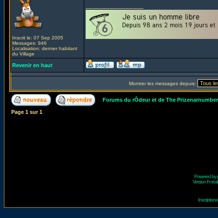
_________________
Inscrit le: 07 Sep 2005
Messages: 946
Localisation: dernier habitant
du Village
Revenir en haut
Montrer les messages depuis:
Forums du rÔdeur et de The Prizenarnumbe
Page
1
sur
1
Powered by
Version Fr réal
Inscriptio