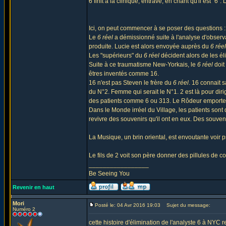
6 finit à la clinique, entravé, en criant qu'il est "6
Ici, on peut commencer à se poser des questions :
Le
6 réel
a démissionné suite à l'analyse d'observat
produite. Lucie est alors envoyée auprès du
6 rée
Les "supérieurs" du
6 réel
décident alors de les éli
Suite à ce traumatisme New-Yorkais, le
6 réel
doit
êtres inventés comme 16.
16 n'est pas Steven le frère du
6 réel
. 16 connait s
du N°2. Femme qui serait le N°1. 2 est là pour dirig
des patients comme 6 ou 313. Le Rôdeur emporte 
Dans le Monde irréel du Village, les patients sont
revivre des souvenirs qu'il ont en eux. Des souveni
La Musique, un brin oriental, est envoutante voir 
Le fils de 2 voit son père donner des pillules de c
_________________
Be Seeing You
Revenir en haut
Mori
Posté le: 04 Avr 2016 19:03
Sujet du message:
Numéro 2
cette histoire d'élimination de l'analyste 6 à NYC