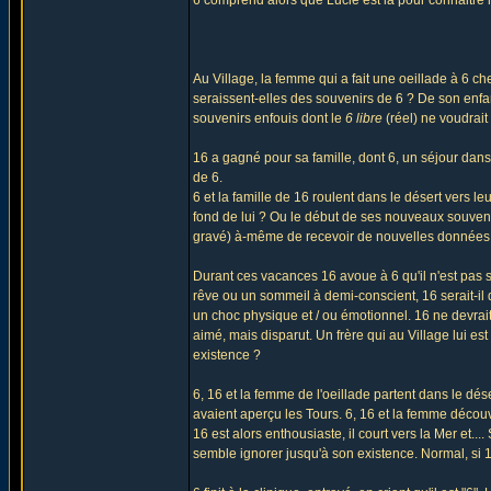
6 comprend alors que Lucie est là pour connaitre l
Au Village, la femme qui a fait une oeillade à 6 ch
seraissent-elles des souvenirs de 6 ? De son enfa
souvenirs enfouis dont le
6 libre
(réel) ne voudrai
16 a gagné pour sa famille, dont 6, un séjour dans
de 6.
6 et la famille de 16 roulent dans le désert vers 
fond de lui ? Ou le début de ses nouveaux souveni
gravé) à-même de recevoir de nouvelles données
Durant ces vacances 16 avoue à 6 qu'il n'est pas so
rêve ou un sommeil à demi-conscient, 16 serait-il 
un choc physique et / ou émotionnel. 16 ne devrai
aimé, mais disparut. Un frère qui au Village lui es
existence ?
6, 16 et la femme de l'oeillade partent dans le dése
avaient aperçu les Tours. 6, 16 et la femme décou
16 est alors enthousiaste, il court vers la Mer et....
semble ignorer jusqu'à son existence. Normal, si 1