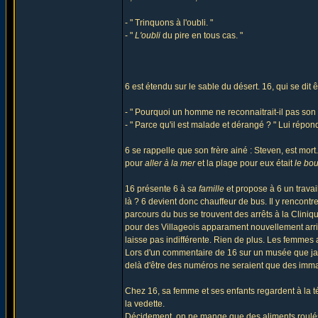
- " Trinquons à l'oubli. "
- "
L'oubli
du pire en tous cas. "
6 est étendu sur le sable du désert. 16, qui se dit ê
- " Pourquoi un homme ne reconnaitrait-il pas son fr
- " Parce qu'il est malade et dérangé ? " Lui répon
6 se rappelle que son frère ainé : Steven, est mort. 
pour
aller à la mer
et la plage pour eux était
le bo
16 présente 6 à
sa famille
et propose à 6 un travai
là ? 6 devient donc chauffeur de bus. Il y rencont
parcours du bus se trouvent des arrêts à la Clinique
pour des Villageois apparament nouvellement arrivés
laisse pas indifférente. Rien de plus. Les femmes 
Lors d'un commentaire de 16 sur un musée que ja
delà d'être des numéros ne seraient que des immatr
Chez 16, sa femme et ses enfants regardent à la té
la vedette.
Décidement, on ne mange que des aliments roulés