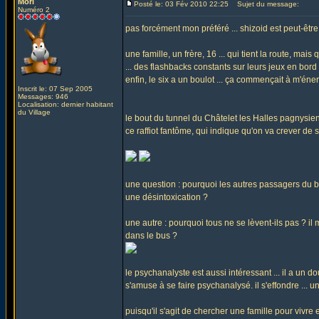
Mori
Posté le: 03 Fév 2010 22:25
Sujet du message:
Numéro 2
pas forcément mon préféré ... shizoid est peut-être, 
une famille, un frère, 16 ... qui tient la route, mai
... des flashbacks constants sur leurs jeux en bord 
enfin, le six a un boulot ... ça commençait à m'énerv
Inscrit le: 07 Sep 2005
Messages: 946
Localisation: dernier habitant
du Village
le bout du tunnel du Châtelet les Halles pagnysien
ce raffiot fantôme, qui indique qu'on va crever de s
une question : pourquoi les autres passagers du b
une désintoxication ?
une autre : pourquoi tous ne se lèvent-ils pas ? i
dans le bus ?
le psychanalyste est aussi intéressant ... il a un 
s'amuse à se faire psychanalysé. il s'effondre ... u
puisqu'il s'agit de chercher une famille pour vivre 