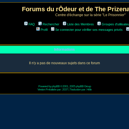
Forums du rÔdeur et de The Prize
Centre d'échange sur la série "Le Prisonnier"
FAQ
Rechercher
Liste des Membres
Groupes d'utilisate
Profil
Se connecter pour vérifier ses messages privés
Informations
Il n'y a pas de nouveaux sujets dans ce forum
Powered by
phpBB
© 2001, 2005 phpBB Group
Version Fr réalisée par :
2037
| Traduction par :
Hélix