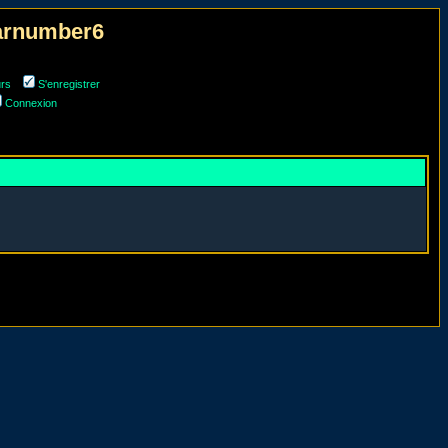
narnumber6
urs
S'enregistrer
Connexion