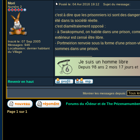
Mori
Posté le: 04 Avr 2016 19:12
Sujet du message:
Numéro 2
c'est à dire que les prisonniers ici sont des danger
été dans la société réelle.
c'est diamétralement opposé :
- à Swakopmund, on habite dans une prison, comme
extérieur est censé être libre.
Inscrit le: 07 Sep 2005
- Portmeirion renvoie sous la forme d'une prison-
Messages: 946
Localisation: dernier habitant
sommes dans une prison.
du Village
_________________
Revenir en haut
Montrer les messages depuis:
Forums du rÔdeur et de The Prizenarnumbe
Page
1
sur
1