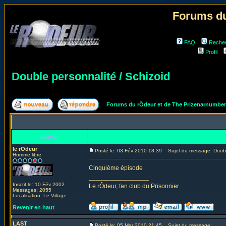
Forums du
FAQ
Reche
Profil
Double personnalité / Schizoid
Forums du rÔdeur et de The Prizenarnumbe
Auteur
le rOdeur
Posté le: 03 Fév 2010 18:39
Sujet du message: Double
Homme libre
Cinquième épisode
_________________
Inscrit le: 10 Fév 2002
Le rÔdeur, fan club du Prisonnier
Messages: 2055
Localisation: Le Village
Revenir en haut
LAST
Posté le: 05 Mar 2010 21:45
Sujet du message: