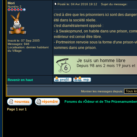
Mori
Posté le: 04 Avr 2016 19:12
Sujet du message:
Numéro 2
c'est à dire que les prisonniers ici sont des danger
été dans la société réelle.
c'est diamétralement opposé :
- à Swakopmund, on habite dans une prison, comme
extérieur est censé être libre.
Inscrit le: 07 Sep 2005
- Portmeirion renvoie sous la forme d'une prison-
Messages: 946
Localisation: dernier habitant
sommes dans une prison.
du Village
_________________
Revenir en haut
Montrer les messages depuis:
Forums du rÔdeur et de The Prizenarnumbe
Page
1
sur
1