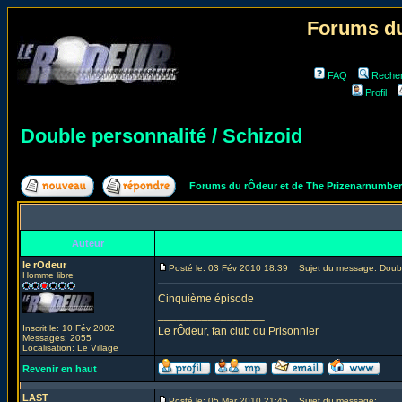
Forums du
FAQ
Reche
Profil
Double personnalité / Schizoid
Forums du rÔdeur et de The Prizenarnumbe
Auteur
le rOdeur
Posté le: 03 Fév 2010 18:39
Sujet du message: Double
Homme libre
Cinquième épisode
_________________
Inscrit le: 10 Fév 2002
Le rÔdeur, fan club du Prisonnier
Messages: 2055
Localisation: Le Village
Revenir en haut
LAST
Posté le: 05 Mar 2010 21:45
Sujet du message: