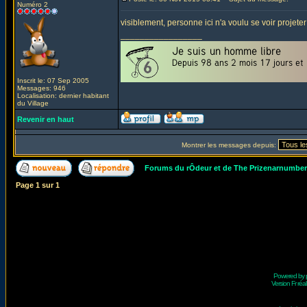
Numéro 2
visiblement, personne ici n'a voulu se voir projet
_________________
Inscrit le: 07 Sep 2005
Messages: 946
Localisation: dernier habitant
du Village
Revenir en haut
Montrer les messages depuis:
Forums du rÔdeur et de The Prizenarnumbe
Page
1
sur
1
Powered by
Version Fr réal