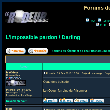
Forums du
FAQ
Reche
Profil
L'impossible pardon / Darling
Forums du rÔdeur et de The Prizenarnumbe
Auteur
le rOdeur
Posté le: 03 Fév 2010 18:38
Sujet du message: L'impos
Homme libre
Quatrième épisode
_________________
Inscrit le: 10 Fév 2002
Le rÔdeur, fan club du Prisonnier
Messages: 2055
Localisation: Le Village
Revenir en haut
Mori
Posté le: 30 Nov 2015 03:41
Sujet du message: