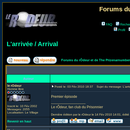
Forums du
FAQ
Reche
Profil
L'arrivée / Arrival
Forums du rÔdeur et de The Prizenarnumbe
Auteur
le rOdeur
Posté le: 03 Fév 2010 18:37
Sujet du message: L'arrivé
Homme libre
Premier épisode
_________________
Inscrit le: 10 Fév 2002
Le rÔdeur, fan club du Prisonnier
Messages: 2055
Localisation: Le Village
Dernière édition par le rOdeur le 14 Fév 2010 14:01, édité 
Revenir en haut