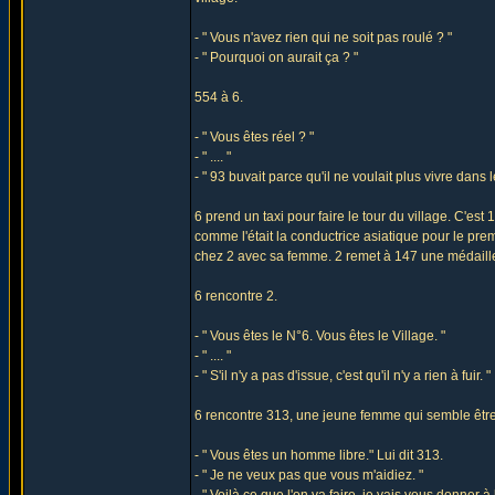
- " Vous n'avez rien qui ne soit pas roulé ? "
- " Pourquoi on aurait ça ? "
554 à 6.
- " Vous êtes réel ? "
- " .... "
- " 93 buvait parce qu'il ne voulait plus vivre dans
6 prend un taxi pour faire le tour du village. C'est 1
comme l'était la conductrice asiatique pour le pre
chez 2 avec sa femme. 2 remet à 147 une médail
6 rencontre 2.
- " Vous êtes le N°6. Vous êtes le Village. "
- " .... "
- " S'il n'y a pas d'issue, c'est qu'il n'y a rien à fuir. "
6 rencontre 313, une jeune femme qui semble être 
- " Vous êtes un homme libre." Lui dit 313.
- " Je ne veux pas que vous m'aidiez. "