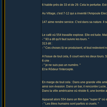
6 habite près de 33 et de 29. Cela le perturbe. Est
Au Village, c'est 7-12 qui a inventé l'Ampoule Elec
147 aime rendre service. C'est dans sa nature. Il 
Le café où 554 travaille explose. Elle est tuée. Mai
- " 93 a dit qu'il faut suivre les tours. "
313 dit :
- " Ces choses là se produisent, et tout redevient n
A l'issue de tout cela, 6 court vers les deux tours
6 crie :
- " je ne suis pas un numéro. "
Et le Rôdeur l'intercepte.
En marge de tout cela : Dans une grande ville amér
ainsi son
évasion
. Dans un bar, il rencontre Luci
Dans la ville américaine où réside 6, une bombe 
Apparait alors 554 dans un film type "super 8" où el
- " Les êtres humains sont parfois si cruels. "