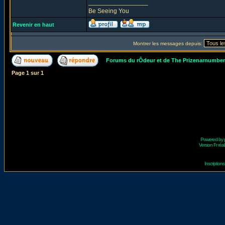
_________________
Be Seeing You
Revenir en haut
Montrer les messages depuis:
Forums du rÔdeur et de The Prizenarnumbe
Page
1
sur
1
Powered by
Version Fr réal
Inscriptio