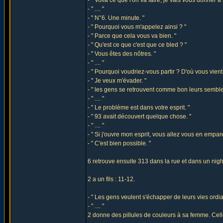
- " Voilà ce que l'on va faire, je vais vous donner
- " .... "
- " N°6. Une minute. "
- " Pourquoi vous m'appelez ainsi ? "
- " Parce que cela vous va bien. "
- " Qu'est ce que c'est que ce bled ? "
- " Vous êtes des nôtres. "
- " .... "
- " Pourquoi voudriez-vous partir ? D'où vous vient 
- " Je veux m'évader. "
- " les gens se retrouvent comme bon leurs semble
- " .... "
- " Le problème est dans votre esprit. "
- " 93 avait découvert quelque chose. "
- " .... "
- " Si j'ouvre mon esprit, vous allez vous en empare
- " C'est bien possible. "
6 retrouve ensuite 313 dans la rue et dans un nigh
2 a un fils : 11-12.
- " Les gens veulent s'échapper de leurs vies ordia
- " .... "
2 donne des pillules de couleurs à sa femme. Cell