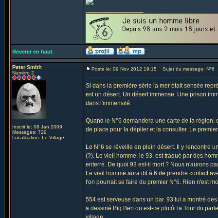
_________________
Revenir en haut
Peter Smith
Posté le: 09 Nov 2012 19:15
Sujet du message: N°6
Numéro 2
Si dans la première série la mer était sensée repr
est un désert. Un désert immense. Une prison imm
dans l'immensité.
Quand le N°6 demandera une carte de la région, c
Inscrit le: 08 Jan 2009
de place pour la déplier et la consulter. Le premie
Messages: 729
Localisation: Le Village
Le N°6 se réveille en plein désert. Il y rencontre u
(?). Le vieil homme, le 93, est traqué par des homm
enterré. De quoi 93 est-il mort ? Nous n'aurons pa
Le vieil homme aura dit à 6 de prendre contact a
l'on pourrait se faire du premier N°6. Rien n'est m
554 est serveuse dans un bar. 93 lui a montré des
a dessiné Big Ben ou est-ce plutôt la Tour du pa
village.