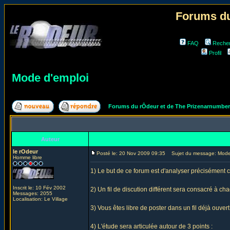
Forums du
FAQ
Reche
Profil
Mode d'emploi
Forums du rÔdeur et de The Prizenarnumbe
Auteur
le rOdeur
Posté le: 20 Nov 2009 09:35
Sujet du message: Mode
Homme libre
1) Le but de ce forum est d'analyser précisément 
Inscrit le: 10 Fév 2002
2) Un fil de discution différent sera consacré à c
Messages: 2055
Localisation: Le Village
3) Vous êtes libre de poster dans un fil déjà ouver
4) L'étude sera articulée autour de 3 points :