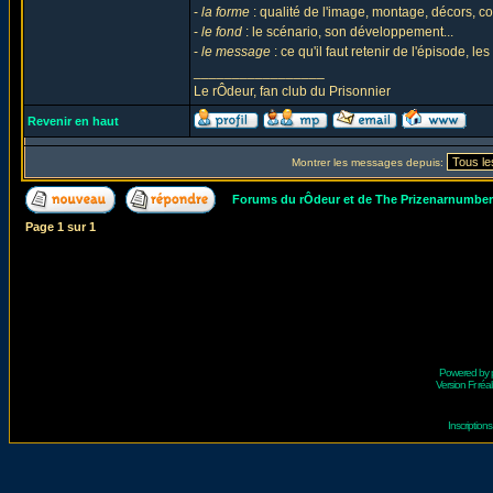
-
la forme
: qualité de l'image, montage, décors, c
-
le fond
: le scénario, son développement...
-
le message
: ce qu'il faut retenir de l'épisode, le
_________________
Le rÔdeur, fan club du Prisonnier
Revenir en haut
Montrer les messages depuis:
Forums du rÔdeur et de The Prizenarnumbe
Page
1
sur
1
Powered by
Version Fr réal
Inscriptio