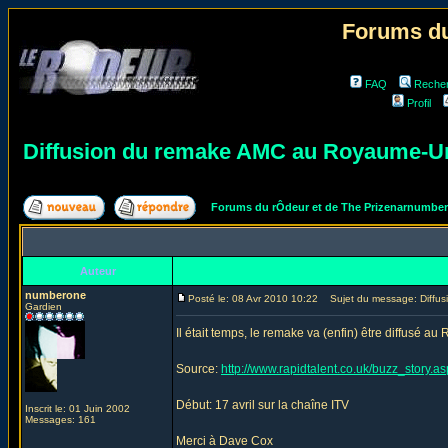
Forums du
FAQ
Reche
Profil
Diffusion du remake AMC au Royaume-U
Forums du rÔdeur et de The Prizenarnumbe
Auteur
numberone
Posté le: 08 Avr 2010 10:22
Sujet du message: Diffus
Gardien
Il était temps, le remake va (enfin) être diffusé a
Source:
http://www.rapidtalent.co.uk/buzz_story.
Début: 17 avril sur la chaîne ITV
Inscrit le: 01 Juin 2002
Messages: 161
Merci à Dave Cox