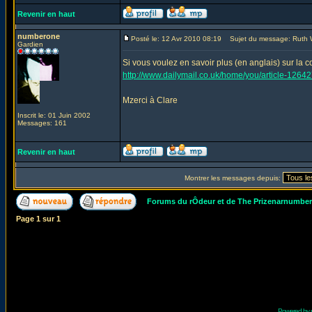
Revenir en haut
numberone
Posté le: 12 Avr 2010 08:19
Sujet du message: Ruth 
Gardien
Si vous voulez en savoir plus (en anglais) sur la co
http://www.dailymail.co.uk/home/you/article-126
Mzerci à Clare
Inscrit le: 01 Juin 2002
Messages: 161
Revenir en haut
Montrer les messages depuis:
Forums du rÔdeur et de The Prizenarnumbe
Page
1
sur
1
Powered by