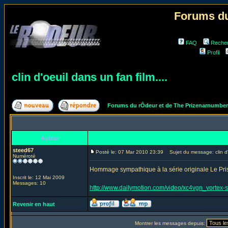
Forums du
FAQ
Reche
Profil
clin d'oeuil dans un fan film....
Forums du rÔdeur et de The Prizenarnumbe
Auteur
steed67
Posté le: 07 Mar 2010 23:39
Sujet du message: clin d'o
Numéroté
Hommage sympathique à la série originale Le Pri
Inscrit le: 12 Mai 2009
Messages: 10
http://www.dailymotion.com/video/xc4vgn_vortex
Revenir en haut
Montrer les messages depuis: