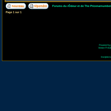
Forums du rÔdeur et de The Prizenarnumbe
Page
1
sur
1
Powered by
Version Fr réal
Inscriptio