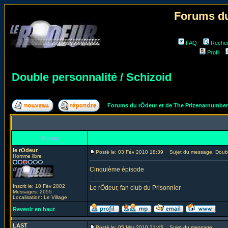
Forums du
FAQ
Reche
Profil
Double personnalité / Schizoid
Forums du rÔdeur et de The Prizenarnumbe
Auteur
le rOdeur
Posté le: 03 Fév 2010 18:39
Sujet du message: Double
Homme libre
Cinquième épisode
_________________
Inscrit le: 10 Fév 2002
Le rÔdeur, fan club du Prisonnier
Messages: 2055
Localisation: Le Village
Revenir en haut
LAST
Posté le: 05 Mar 2010 21:45
Sujet du message: