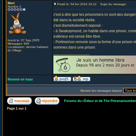
Mori
Posté le: 04 Avr 2016 19:12
Sujet du message:
Numéro 2
c'est à dire que les prisonniers ici sont des danger
été dans la société réelle.
c'est diamétralement opposé :
- à Swakopmund, on habite dans une prison, comme
extérieur est censé être libre.
Inscrit le: 07 Sep 2005
- Portmeirion renvoie sous la forme d'une prison-
Messages: 946
Localisation: dernier habitant
sommes dans une prison.
du Village
_________________
Revenir en haut
Montrer les messages depuis:
Forums du rÔdeur et de The Prizenarnumbe
Page
1
sur
1