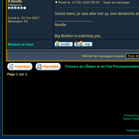
R.Neville
Posté le: 14 Fév 2010 08:52
Sujet du message:
Villageois
Grand merci, je vais aller voir ça, bon dimanche alo
Inscrit le: 22 Oct 2007
_________________
Messages: 91
Neville
Big Brother is watching you.
Revenir en haut
Montrer les messages depuis:
Forums du rÔdeur et de The Prizenarnumbe
Page
1
sur
1
Powered by
Version Fr réal
Inscriptio