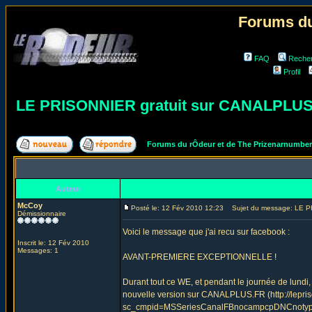
Forums du
FAQ
Reche
Profil
LE PRISONNIER gratuit sur CANALPLUS.
Forums du rÔdeur et de The Prizenarnumbe
Auteur
McCoy
Posté le: 12 Fév 2010 12:23
Sujet du message: LE PR
Démissionnaire
Voici le message que j'ai recu sur facebook :
Inscrit le: 12 Fév 2010
Messages: 1
AVANT-PREMIERE EXCEPTIONNELLE !
Durant tout ce WE, et pendant le journée de l
nouvelle version sur CANALPLUS.FR (http://lepris
sc_cmpid=MSSeriesCanalFBnocampcpDNCnotypu