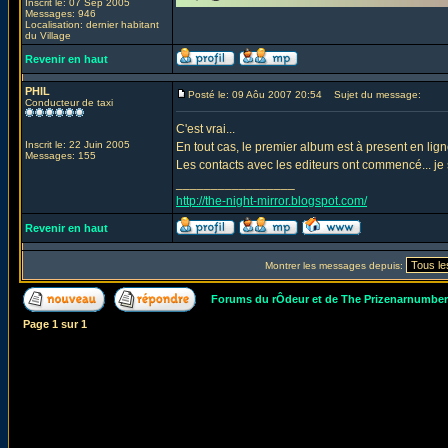
Inscrit le: 07 Sep 2005
Messages: 946
Localisation: dernier habitant
du Village
Revenir en haut
PHIL
Posté le: 09 Aôu 2007 20:54
Sujet du message:
Conducteur de taxi
C'est vrai...
Inscrit le: 22 Juin 2005
En tout cas, le premier album est à present en ligne
Messages: 155
Les contacts avec les editeurs ont commencé... je sa
_________________
http://the-night-mirror.blogspot.com/
Revenir en haut
Montrer les messages depuis:
Forums du rÔdeur et de The Prizenarnumbe
Page
1
sur
1