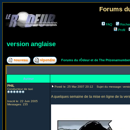
Forums du
FAQ
Reche
Profil
version anglaise
Forums du rÔdeur et de The Prizenarnumbe
Auteur
PHIL
Posté le: 25 Mar 2007 20:12
Sujet du message: versio
Conducteur de taxi
A quelques semaine de la mise en ligne de la vers
Inscrit le: 22 Juin 2005
Messages: 155