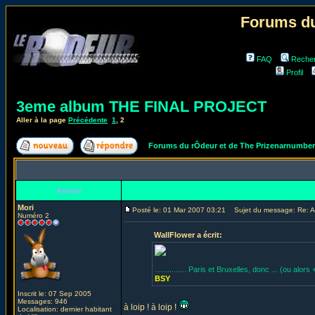
Forums du
FAQ
Reche
Profil
3eme album THE FINAL PROJECT
Aller à la page
Précédente
1
,
2
Forums du rÔdeur et de The Prizenarnumbe
Auteur
Mori
Posté le: 01 Mar 2007 03:21
Sujet du message: Re: Aïe 
Numéro 2
WallFlower a écrit:
............... Paris et Bruxelles, donc ... (ou alors
BSY
Inscrit le: 07 Sep 2005
Messages: 946
à loip ! à loip !
Localisation: dernier habitant