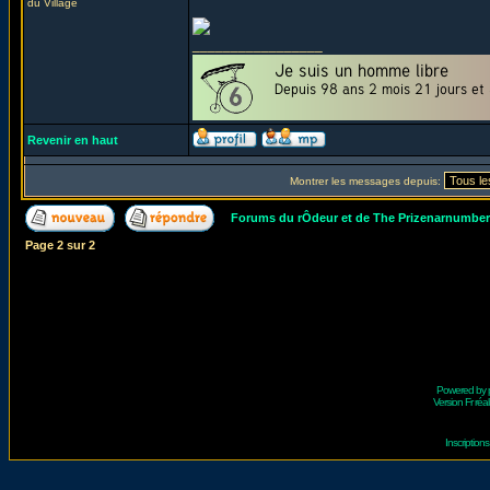
du Village
_________________
Revenir en haut
Montrer les messages depuis:
Forums du rÔdeur et de The Prizenarnumbe
Page
2
sur
2
Powered by
Version Fr réal
Inscriptio