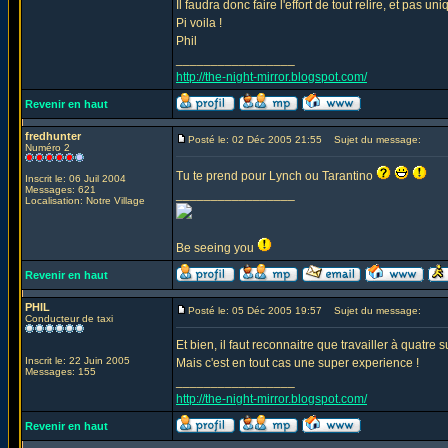
Il faudra donc faire l'effort de tout relire, et pas u
Pi voila !
Phil
_________________
http://the-night-mirror.blogspot.com/
Revenir en haut
fredhunter
Posté le: 02 Déc 2005 21:55
Sujet du message:
Numéro 2
Tu te prend pour Lynch ou Tarantino
Inscrit le: 06 Juil 2004
Messages: 621
_________________
Localisation: Notre Village
Be seeing you
Revenir en haut
PHIL
Posté le: 05 Déc 2005 19:57
Sujet du message:
Conducteur de taxi
Et bien, il faut reconnaitre que travailler à quatr
Inscrit le: 22 Juin 2005
Mais c'est en tout cas une super experience !
Messages: 155
_________________
http://the-night-mirror.blogspot.com/
Revenir en haut