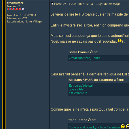
fredhunter
Posté le: 01 Juin 2006 12:24
Sujet du message:
Numéro 2
Je viens de lire le HS (parce que entre ma pile de
Inscrit le: 06 Juil 2004
Messages: 621
Localisation: Notre Village
Enfin le mystère s'éclaircie, enfin on comprend 
Mais ce n'est pas pour ça que je poste aujourd'hui, 
Noël, mais je ne savais pas qu'il répondait
) :
Santa Claus a écrit:
C'était ton frère, Jakita
Cela m'a fait penser à la dernière réplique de Bill
Bill dans
Kill Bill
de Tarantino a écrit:
Est-ce qu'elle sait
que sa fille
est vivante ?
Comme quoi je ne m'étais pas tout à fait trompé la 
fredhunter a écrit:
Tu te prend pour Lynch ou Tarantino