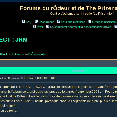
Forums du rÔdeur et de The Prize
Centre d'échange sur la série "Le Prisonnier"
FAQ
Rechercher
Liste des Membres
Groupes d'utilisate
Profil
Se connecter pour vérifier ses messages privés
JECT : JRM
r6 Index du Forum
->
Evènements
Message
ochain Hors série THE FINAL PROJECT : JRM
in album de THE FINAL PROJECT, JRM, faisons un peu le point sur l'avancée du proje
er !), l'album sera pret dans les temps cette année (remember 2004...) ! Pour être
ntage total de l'album. En effet, celui ci se demarquera de la prépublication réalisé
es sur le final du récit. Ensuite, parceque chaques segments déjà pré-publiés s
ut relire !!!
u du récit...