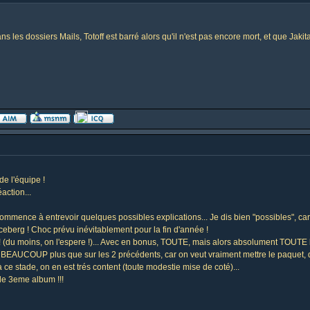
 les dossiers Mails, Totoff est barré alors qu'il n'est pas encore mort, et que Jakit
de l'équipe !
action...
mence à entrevoir quelques possibles explications... Je dis bien "possibles", car s
iceberg ! Choc prévu inévitablement pour la fin d'année !
!! (du moins, on l'espere !)... Avec en bonus, TOUTE, mais alors absolument TOUTE la
, BEAUCOUP plus que sur les 2 précédents, car on veut vraiment mettre le paquet, qu
à ce stade, on en est trés content (toute modestie mise de coté)...
le 3eme album !!!