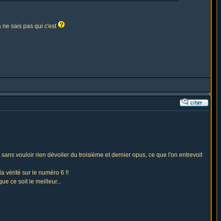
a ne sais pas qui c'est
ans vouloir rien dévoiler du troisième et dernier opus, ce que l'on entrevoit
 vérité sur le numéro 6 !!
e ce soit le meilleur...