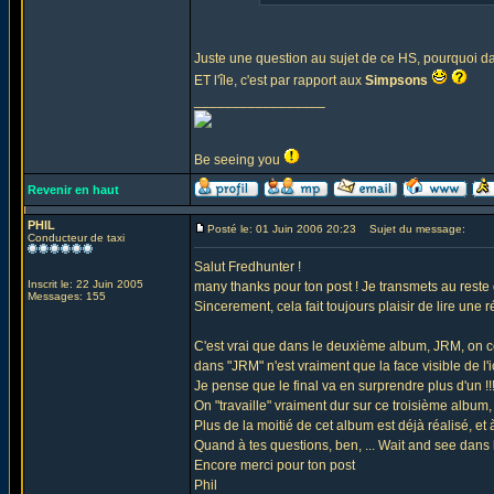
Juste une question au sujet de ce HS, pourquoi dans
ET l'île, c'est par rapport aux
Simpsons
_________________
Be seeing you
Revenir en haut
PHIL
Posté le: 01 Juin 2006 20:23
Sujet du message:
Conducteur de taxi
Salut Fredhunter !
Inscrit le: 22 Juin 2005
many thanks pour ton post ! Je transmets au reste 
Messages: 155
Sincerement, cela fait toujours plaisir de lire une ré
C'est vrai que dans le deuxième album, JRM, on com
dans "JRM" n'est vraiment que la face visible de l'
Je pense que le final va en surprendre plus d'un !
On "travaille" vraiment dur sur ce troisième album
Plus de la moitié de cet album est déjà réalisé, et 
Quand à tes questions, ben, ... Wait and see dans 
Encore merci pour ton post
Phil