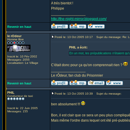
A trés bientot !
Philippe
_________________
http://the-night-mirror.blogspot.com/
Revenir en haut
le rOdeur
Posté le: 13 Oct 2005 10:17
Sujet du message: Re: L
Homme libre
PHIL a écrit:
En un mot, les prépublications n'étaient qu'u
Inscrit le: 10 Fév 2002
Messages: 2055
Localisation: Le Village
C'était donc pour ça qu'on comprennait rien ?
_________________
Le rÔdeur, fan club du Prisonnier
Revenir en haut
PHIL
Posté le: 13 Oct 2005 10:39
Sujet du message:
Conducteur de taxi
ben absolument !!!
Inscrit le: 22 Juin 2005
Messages: 155
Bon, il est clair que ce sera un peu plus compliq
Mais même l'ordre dans lequel ont été pré-publié