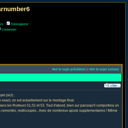
narnumber6
urs
S'enregistrer
Connexion
Voir le sujet précédent
::
Voir le sujet suivant
t (sic!) :
 exact, on est actuellement sur le montage final.
e dans les Rodeurs 51,52 et 53. Tout d'abord, bien sur parcequ'il comportera un
era remontés, redécoupés...Avec de nombreux ajouts supplementaires ! Même