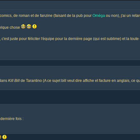
 comics, de roman et de fanzine (faisant de la pub pour
Oméga
ou non), j'ai un ret
quelque chose
c'est juste pour féliciter l'équipe pour la dernière page (qui est sublime) et la tout
 dans
Kill Bill
de Tarantino (A ce sujet bill veut dire affiche et facture en anglais, ce q
dernière fois :