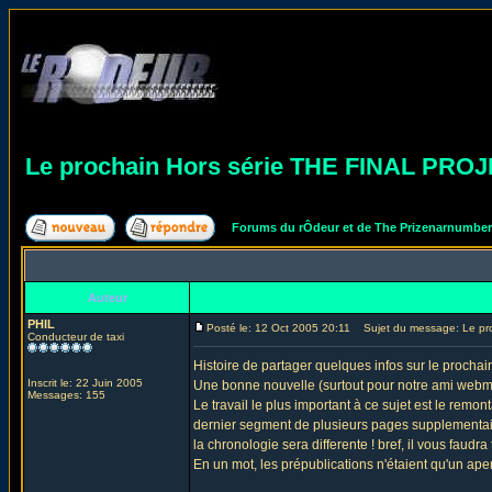
Le prochain Hors série THE FINAL PRO
Forums du rÔdeur et de The Prizenarnumbe
Auteur
PHIL
Posté le: 12 Oct 2005 20:11
Sujet du message: Le pr
Conducteur de taxi
Histoire de partager quelques infos sur le procha
Inscrit le: 22 Juin 2005
Une bonne nouvelle (surtout pour notre ami webmast
Messages: 155
Le travail le plus important à ce sujet est le remo
dernier segment de plusieurs pages supplementair
la chronologie sera differente ! bref, il vous faudra to
En un mot, les prépublications n'étaient qu'un aperç