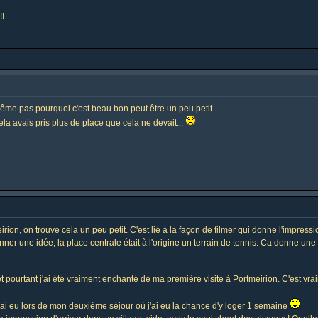
!!
même pas pourquoi c'est beau bon peut être un peu petit.
la avais pris plus de place que cela ne devait...
irion, on trouve cela un peu petit. C'est lié à la façon de filmer qui donne l'impress
r une idée, la place centrale était à l'origine un terrain de tennis. Ca donne une i
, et pourtant j'ai été vraiment enchanté de ma première visite à Portmeirion. C'est v
'ai eu lors de mon deuxième séjour où j'ai eu la chance d'y loger 1 semaine