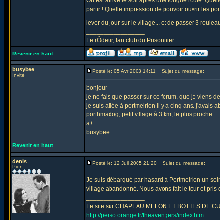
On est arrivé le soir après une longue route. Quell
partir ! Quelle impression de pouvoir ouvrir les po
lever du jour sur le village... et de passer 3 roulea
_________________
Le rÔdeur, fan club du Prisonnier
Revenir en haut
busybee
Posté le: 05 Avr 2003 14:11
Sujet du message:
Invité
bonjour
je ne fais que passer sur ce forum, que je viens de
je suis allée à portmeirion il y a cinq ans. j'avai
porthmadog, petit village à 3 km, le plus proche.
a+
busybee
Revenir en haut
denis
Posté le: 12 Juil 2005 21:20
Sujet du message:
Pion
Je suis débarqué par hasard à Portmeirion un soir d'
village abandonné. Nous avons fait le tour et pris 
_________________
Le site sur CHAPEAU MELON ET BOTTES DE CUIR - Th
http://perso.orange.fr/theavengers/index.htm