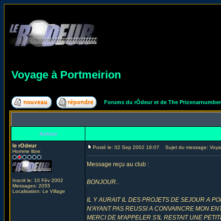
Voyage à Portmeirion
Forums du rÔdeur et de The Prizenarnumbe
Auteur
le rOdeur
Posté le: 02 Sep 2002 18:07
Sujet du message: Voyag
Homme libre
Message reçu au club :
Inscrit le: 10 Fév 2002
BONJOUR..
Messages: 2055
Localisation: Le Village
IL Y AURAIT IL DES PROJETS DE SEJOUR A 
N'AYANT PAS REUSSI A CONVAINCRE MON E
MERCI DE M'APPELER S'IL RESTAIT UNE PET