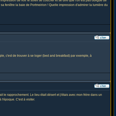
 impression de voir le soleil se coucher et se dire que l'on est pas obligué de
 à sa fenêtre la baie de Portmeirion ! Quelle impression d'admirer la lumière du
mple, c'est de trouver à se loger (bed and breakfast) par exemple, à
ait le rapprochement. Le lieu était désert et j'étais avec mon frère dans un
l'époque. C'est à visiter.