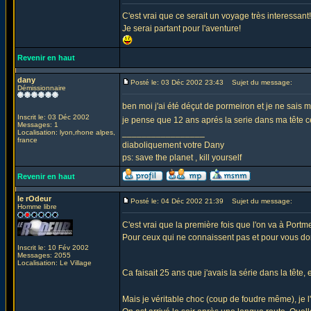
C'est vrai que ce serait un voyage très interessant!
Je serai partant pour l'aventure!
Revenir en haut
dany
Posté le: 03 Déc 2002 23:43
Sujet du message:
Démissionnaire
ben moi j'ai été déçut de pormeiron et je ne sais 
Inscrit le: 03 Déc 2002
je pense que 12 ans aprés la serie dans ma tête ce
Messages: 1
_________________
Localisation: lyon,rhone alpes,
france
diaboliquement votre Dany
ps: save the planet , kill yourself
Revenir en haut
le rOdeur
Posté le: 04 Déc 2002 21:39
Sujet du message:
Homme libre
C'est vrai que la première fois que l'on va à Portme
Pour ceux qui ne connaissent pas et pour vous donne
Inscrit le: 10 Fév 2002
Messages: 2055
Localisation: Le Village
Ca faisait 25 ans que j'avais la série dans la tête
Mais je véritable choc (coup de foudre même), je l