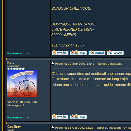
BONJOUR CHEZ VOUS.
DOMINIQUE ANARRATONE
5 RUE ALFRED DE VIGNY
80000 AMIENS
TEL : 03 22 44 15 67
Revenir en haut
Kato
Posté le: 09 Sep 2002 18:46
Sujet du message:
Numéroté
C'est une super idée qui mériterait une bonne orga
Folkestone..mais delà c'est encore un long trajet...
..sinon une sorte de ballon blanc qui te ramène di
Inscrit le: 06 Aôu 2002
Messages: 18
Revenir en haut
Geoffrey
Posté le: 13 Oct 2002 12:26
Sujet du message: On pa
Invité