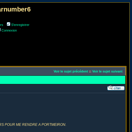
narnumber6
urs
S'enregistrer
Connexion
Voir le sujet précédent
::
Voir le sujet suivant
RS POUR ME RENDRE A PORTMEIRON.