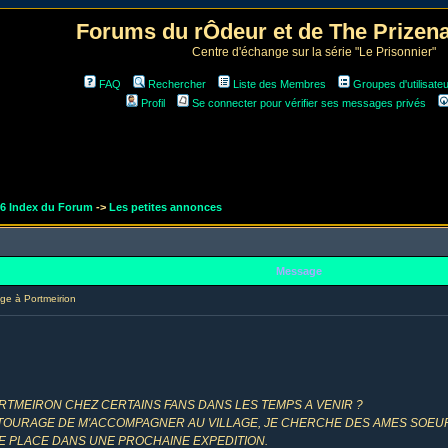
Forums du rÔdeur et de The Prize
Centre d'échange sur la série "Le Prisonnier"
FAQ
Rechercher
Liste des Membres
Groupes d'utilisate
Profil
Se connecter pour vérifier ses messages privés
r6 Index du Forum
->
Les petites annonces
Message
e à Portmeirion
PORTMEIRON CHEZ CERTAINS FANS DANS LES TEMPS A VENIR ?
NTOURAGE DE M'ACCOMPAGNER AU VILLAGE, JE CHERCHE DES AMES SOEU
ITE PLACE DANS UNE PROCHAINE EXPEDITION.