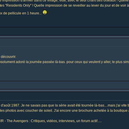
e impression d'arriver dans ce village, vide, avec le seul chant des oiseaux ! Quelle
rtes "Residents Only" ! Quelle impression de se reveiller au lever du jour et de voir
ux de pellicule en 1 heure...
 découvrir.
s absolument adoré la journée passée là-bas. pour ceux qui veulent y aller, le plus si
août 1987. Je ne savais pas que la série avait été tournée là-bas....mais j'ai vite f
des photos avec coucher de soleil. J'ai encore une brochure achetée à la boutique à 
e Avengers : Critiques, vidéos, interviews, un forum actif.....