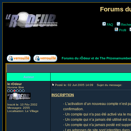
Forums du
FAQ
Reche
Profil
Forums du rÔdeur et de The Prizenarnumbe
Auteur
le rOdeur
Posté le: 02 Juil 2005 14:09
Sujet du message:
Homme libre
INSCRIPTION
- L’activation d’un nouveau compte n’est p
Inscrit le: 10 Fév 2002
Messages: 2055
confirmation.
Localisation: Le Village
- Un compte qui n'a pas été activé via le m
- Un compte qui n’a jamais été utilisé est
- Un compte qui n'a jamais posté est supp
- Les adresses de site sont interdites dans 