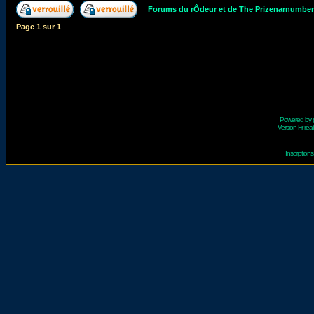
Forums du rÔdeur et de The Prizenarnumbe
Page
1
sur
1
Powered by
Version Fr réal
Inscriptio