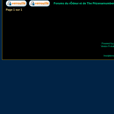
Forums du rÔdeur et de The Prizenarnumbe
Page
1
sur
1
Powered by
Version Fr réal
Inscriptio