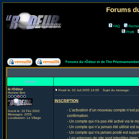
Forums du
FAQ
Reche
Profil
Forums du rÔdeur et de The Prizenarnumbe
Auteur
le rOdeur
Posté le: 02 Juil 2005 14:09
Sujet du message:
Homme libre
INSCRIPTION
- L’activation d’un nouveau compte n’est p
Inscrit le: 10 Fév 2002
Messages: 2055
confirmation.
Localisation: Le Village
- Un compte qui n'a pas été activé via le m
- Un compte qui n’a jamais été utilisé est
- Un compte qui n'a jamais posté est supp
- Les adresses de site sont interdites dans 