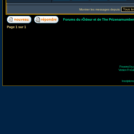
Montrer les messages depuis:
Forums du rÔdeur et de The Prizenarnumbe
Page
1
sur
1
Powered by
Version Fr réal
Inscriptio