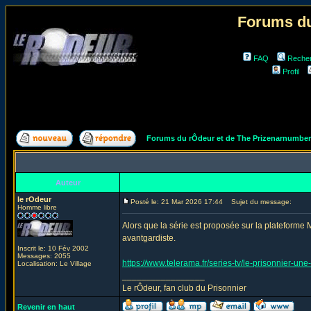
Forums du
FAQ
Reche
Profil
Forums du rÔdeur et de The Prizenarnumbe
Auteur
le rOdeur
Posté le: 21 Mar 2026 17:44
Sujet du message:
Homme libre
Alors que la série est proposée sur la plateforme M
avantgardiste.
Inscrit le: 10 Fév 2002
Messages: 2055
https://www.telerama.fr/series-tv/le-prisonnier-une
Localisation: Le Village
_________________
Le rÔdeur, fan club du Prisonnier
Revenir en haut