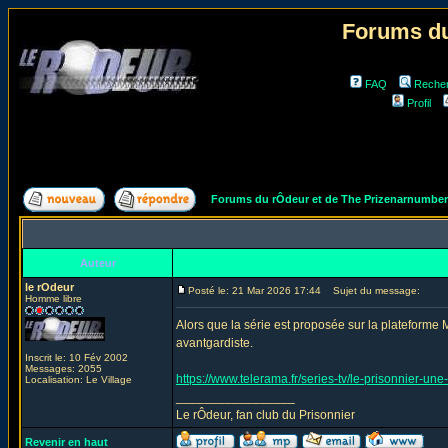
Forums du
FAQ
Reche
Profil
Forums du rÔdeur et de The Prizenarnumbe
Auteur
le rOdeur
Posté le: 21 Mar 2026 17:44
Sujet du message:
Homme libre
Alors que la série est proposée sur la plateforme M
avantgardiste.
Inscrit le: 10 Fév 2002
Messages: 2055
https://www.telerama.fr/series-tv/le-prisonnier-une
Localisation: Le Village
_________________
Le rÔdeur, fan club du Prisonnier
Revenir en haut