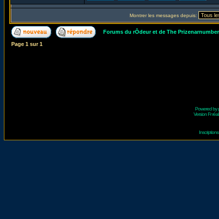
Montrer les messages depuis:
Forums du rÔdeur et de The Prizenarnumbe
Page
1
sur
1
Powered by
Version Fr réal
Inscriptio