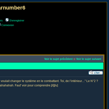
narnumber6
urs
S'enregistrer
Connexion
Voir le sujet précédent
::
Voir le sujet suivant
 voulait changer le système en le combattant. Toi, de l’intérieur...." Le N°2 ?
ahahahah. Faut' voir pour comprendre.[/i][/u]