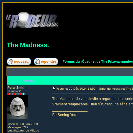
The Madness.
Forums du rÔdeur et de The Prizenarnumbe
Auteur
Peter Smith
Posté le: 29 Déc 2024 18:57
Sujet du message: The 
Numéro 2
The Madness. Je vous invite à regarder cette série. 
Vraiment remplaçable. Bien sûr, c'est une série amé
_________________
Be Seeing You
Inscrit le: 08 Jan 2009
Messages: 729
Localisation: Le Village