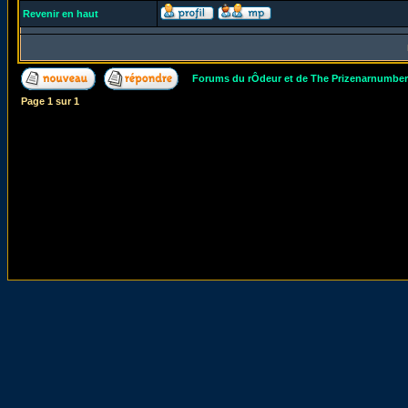
Revenir en haut
Forums du rÔdeur et de The Prizenarnumbe
Page
1
sur
1