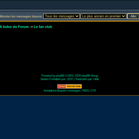
Montrer les messages depuis:
r6 Index du Forum
->
Le fan club
Powered by
phpBB
© 2001, 2005 phpBB Group
Version Fr réalisée par :
2037
| Traduction par :
Hélix
Inscriptions bloqués / messages: 74831 / 279