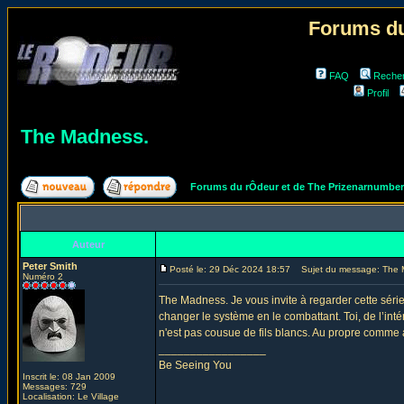
Forums du
FAQ
Reche
Profil
The Madness.
Forums du rÔdeur et de The Prizenarnumbe
Auteur
Peter Smith
Posté le: 29 Déc 2024 18:57
Sujet du message: The 
Numéro 2
The Madness. Je vous invite à regarder cette série. 
changer le système en le combattant. Toi, de l’intér
n'est pas cousue de fils blancs. Au propre comme a
_________________
Be Seeing You
Inscrit le: 08 Jan 2009
Messages: 729
Localisation: Le Village