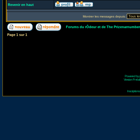
Revenir en haut
Montrer les messages depuis:
Forums du rÔdeur et de The Prizenarnumbe
Page
1
sur
1
Powered by
Version Fr réal
Inscriptio