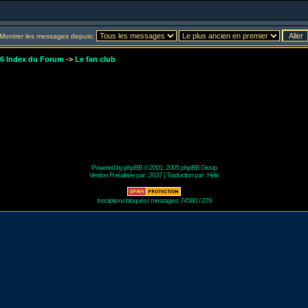
Montrer les messages depuis:
r6 Index du Forum
->
Le fan club
Powered by
phpBB
© 2001, 2005 phpBB Group
Version Fr réalisée par :
2037
| Traduction par :
Hélix
Inscriptions bloqués / messages: 74580 / 279