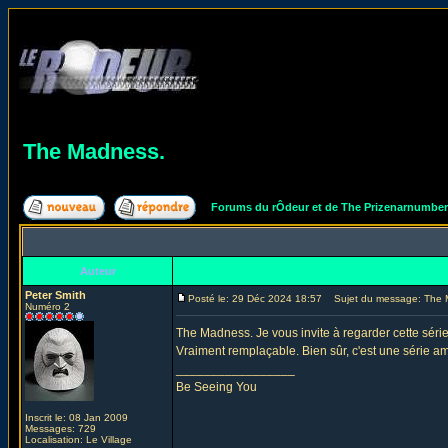
The Madness.
Forums du rÔdeur et de The Prizenarnumbe
Auteur
Peter Smith
Posté le: 29 Déc 2024 18:57
Sujet du message: The 
Numéro 2
The Madness. Je vous invite à regarder cette série. 
Vraiment remplaçable. Bien sûr, c'est une série amé
_________________
Be Seeing You
Inscrit le: 08 Jan 2009
Messages: 729
Localisation: Le Village