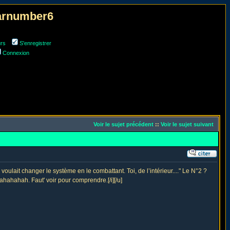
narnumber6
urs
S'enregistrer
Connexion
Voir le sujet précédent
::
Voir le sujet suivant
 voulait changer le système en le combattant. Toi, de l’intérieur...." Le N°2 ?
ahahahah. Faut' voir pour comprendre.[/i][/u]