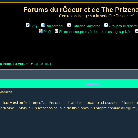
Forums du rÔdeur et de The Prize
Centre d'échange sur la série "Le Prisonnier"
FAQ
Rechercher
Liste des Membres
Groupes d'utilisate
Profil
Se connecter pour vérifier ses messages privés
r6 Index du Forum
->
Le fan club
Message
Madness.
Tout y est en "référence" au Prisonnier. Il faut bien regarder et écouter.... "Ton père
ricaine.... Mais la Fin n'est pas cousue de fils blancs. Au propre comme au figuré, 