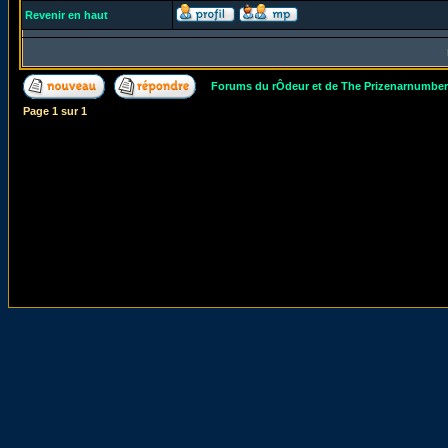
Revenir en haut
Forums du rÔdeur et de The Prizenarnumbe
Page
1
sur
1