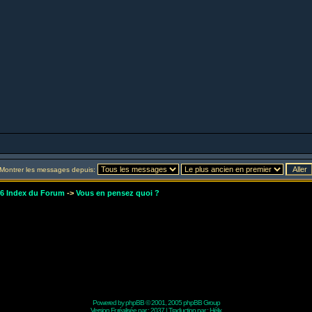
Montrer les messages depuis:
r6 Index du Forum
->
Vous en pensez quoi ?
Powered by
phpBB
© 2001, 2005 phpBB Group
Version Fr réalisée par :
2037
| Traduction par :
Hélix