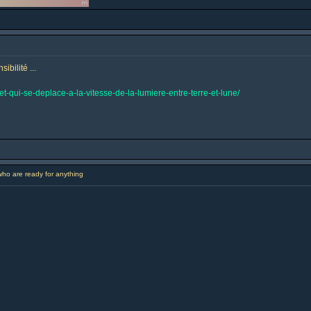
bilité ...
t-qui-se-deplace-a-la-vitesse-de-la-lumiere-entre-terre-et-lune/
ho are ready for anything