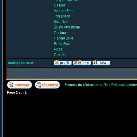
EJ Lee
Amelie Zilber
Tori Black
Kira Noir
Busty Anastasia
Corinne
Hanna Zuki
Bella Rae
Pupa
Caxeks
Revenir en haut
Forums du rÔdeur et de The Prizenarnumbe
Page
2
sur
2