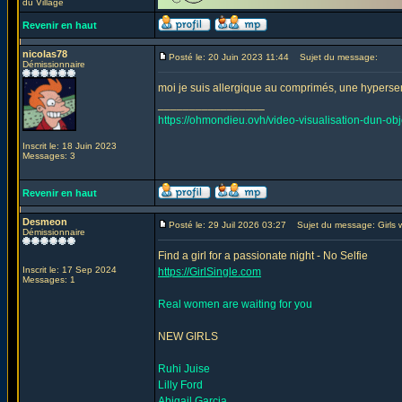
du Village
Revenir en haut
nicolas78
Posté le: 20 Juin 2023 11:44
Sujet du message:
Démissionnaire
moi je suis allergique au comprimés, une hypersensi
_________________
https://ohmondieu.ovh/video-visualisation-dun-obje
Inscrit le: 18 Juin 2023
Messages: 3
Revenir en haut
Desmeon
Posté le: 29 Juil 2026 03:27
Sujet du message: Girls w
Démissionnaire
Find a girl for a passionate night - No Selfie
Inscrit le: 17 Sep 2024
https://GirlSingle.com
Messages: 1
Real women are waiting for you
NEW GIRLS
Ruhi Juise
Lilly Ford
Abigail Garcia