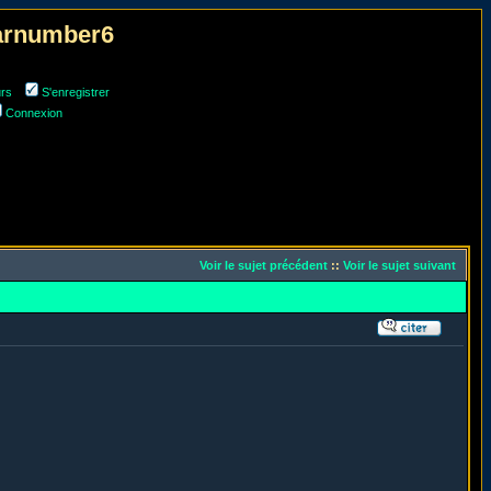
narnumber6
urs
S'enregistrer
Connexion
Voir le sujet précédent
::
Voir le sujet suivant