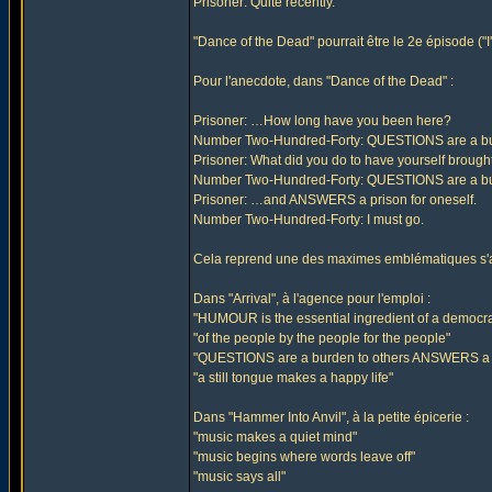
Prisoner: Quite recently.
"Dance of the Dead" pourrait être le 2e épisode ("I
Pour l'anecdote, dans "Dance of the Dead" :
Prisoner: …How long have you been here?
Number Two-Hundred-Forty: QUESTIONS are a bur
Prisoner: What did you do to have yourself brough
Number Two-Hundred-Forty: QUESTIONS are a 
Prisoner: …and ANSWERS a prison for oneself.
Number Two-Hundred-Forty: I must go.
Cela reprend une des maximes emblématiques s'aff
Dans "Arrival", à l'agence pour l'emploi :
"HUMOUR is the essential ingredient of a democrat
"of the people by the people for the people"
"QUESTIONS are a burden to others ANSWERS a pr
"a still tongue makes a happy life"
Dans "Hammer Into Anvil", à la petite épicerie :
"music makes a quiet mind"
"music begins where words leave off"
"music says all"