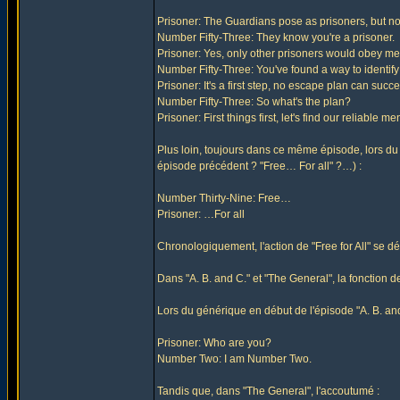
Prisoner: The Guardians pose as prisoners, but n
Number Fifty-Three: They know you're a prisoner.
Prisoner: Yes, only other prisoners would obey me
Number Fifty-Three: You've found a way to identif
Prisoner: It's a first step, no escape plan can su
Number Fifty-Three: So what's the plan?
Prisoner: First things first, let's find our reliable me
Plus loin, toujours dans ce même épisode, lors du 
épisode précédent ? "Free… For all" ?…) :
Number Thirty-Nine: Free…
Prisoner: …For all
Chronologiquement, l'action de "Free for All" se 
Dans "A. B. and C." et "The General", la fonctio
Lors du générique en début de l'épisode "A. B. and
Prisoner: Who are you?
Number Two: I am Number Two.
Tandis que, dans "The General", l'accoutumé :