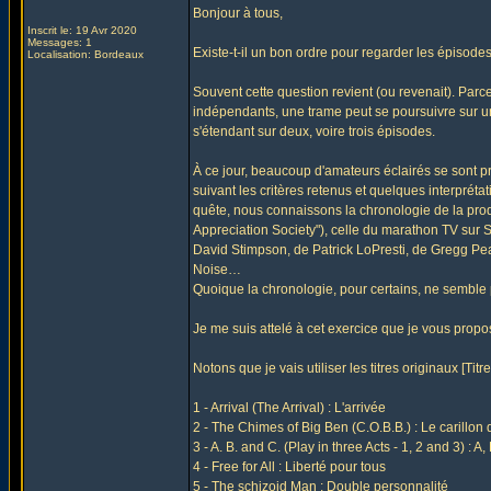
Bonjour à tous,
Inscrit le: 19 Avr 2020
Messages: 1
Existe-t-il un bon ordre pour regarder les épisode
Localisation: Bordeaux
Souvent cette question revient (ou revenait). Par
indépendants, une trame peut se poursuivre sur u
s'étendant sur deux, voire trois épisodes.
À ce jour, beaucoup d'amateurs éclairés se sont pr
suivant les critères retenus et quelques interprétat
quête, nous connaissons la chronologie de la produc
Appreciation Society"), celle du marathon TV sur 
David Stimpson, de Patrick LoPresti, de Gregg Pea
Noise…
Quoique la chronologie, pour certains, ne semble 
Je me suis attelé à cet exercice que je vous propos
Notons que je vais utiliser les titres originaux [Titre 
1 - Arrival (The Arrival) : L'arrivée
2 - The Chimes of Big Ben (C.O.B.B.) : Le carillon
3 - A. B. and C. (Play in three Acts - 1, 2 and 3) : A,
4 - Free for All : Liberté pour tous
5 - The schizoid Man : Double personnalité