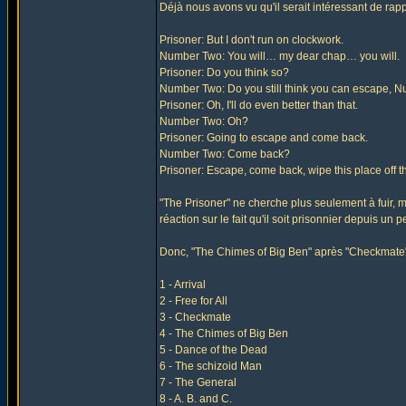
Déjà nous avons vu qu'il serait intéressant de rap
Prisoner: But I don't run on clockwork.
Number Two: You will… my dear chap… you will.
Prisoner: Do you think so?
Number Two: Do you still think you can escape, 
Prisoner: Oh, I'll do even better than that.
Number Two: Oh?
Prisoner: Going to escape and come back.
Number Two: Come back?
Prisoner: Escape, come back, wipe this place off the 
"The Prisoner" ne cherche plus seulement à fuir, mai
réaction sur le fait qu'il soit prisonnier depuis un
Donc, "The Chimes of Big Ben" après "Checkmate"
1 - Arrival
2 - Free for All
3 - Checkmate
4 - The Chimes of Big Ben
5 - Dance of the Dead
6 - The schizoid Man
7 - The General
8 - A. B. and C.