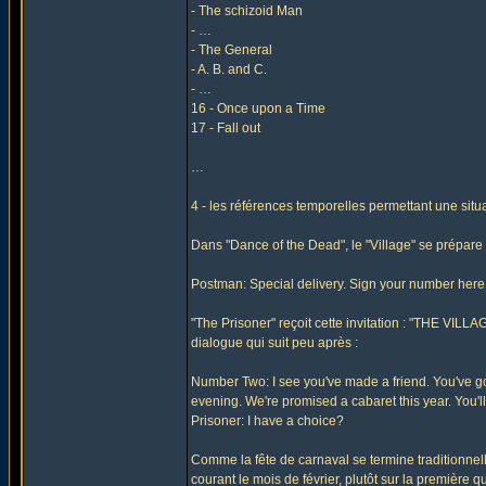
- The schizoid Man
- …
- The General
- A. B. and C.
- …
16 - Once upon a Time
17 - Fall out
…
4 - les références temporelles permettant une situa
Dans "Dance of the Dead", le "Village" se prépare
Postman: Special delivery. Sign your number here
"The Prisoner" reçoit cette invitation : "THE VILL
dialogue qui suit peu après :
Number Two: I see you've made a friend. You've got 
evening. We're promised a cabaret this year. You'
Prisoner: I have a choice?
Comme la fête de carnaval se termine traditionnel
courant le mois de février, plutôt sur la première q