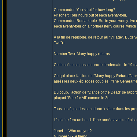
Commander: You slept for how long?
Prisoner: Four hours out of each twenty-four.
Commander: Remarkable. So, in your twenty-five da
each twenty-four on a northeasterly course, which w
À la fin de l'épisode, de retour au "Village", But
Two") :
Number Two: Many happy returns.
Cette scène se passe donc le lendemain : le 19 m
Ce qui place l'action de "Many happy Returns" aprè
après les deux épisodes couplés : "The General" et
Du coup, l'action de "Dance of the Dead" se rappro
plaçant "Free for All" comme le 2e.
Tous ces épisodes sont donc à situer dans les pre
L'histoire fera un bond d'une année avec un épisod
Janet: …Who are you?
Number Six: A friend…