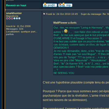
Revenir en haut
snarkhunter
Posté le: 24 Oct 2010 10:45
Sujet du message: Re: MU
Majordome
WallFlower a écrit:
Inscrit le: 11 Oct 2006
Oui : hier, en revoyant "Living in Harmony" , 
Messages: 324
Localisation: quelque part...
autres ?
) ... : non l'idée d'en rebvoir un est 
parfois
Bref : Je me suis aperçue que le but principa
D'UNE ARME !!! et l'usage à l'occasion !!!
Il ne faut pas oublier que ce psycho-drame, "té
cas échéant, comme dans un rêve, de façon 
DEMISION !!
Je me suis demandée, donc, si les "trop de c
d'ames !!! mais pas "un seul flingue" : !!! Des
très peu de Temps" ??? ou juste si ... x ou y .
Voire en pire côté "Massivité" - "Absolutisme"
Bref : "ils" (le Kanner N°8 , le N° 2 , etc) .. on
plus spectaculaire ? Bref ! voici ma petite pier
... ?
BE SEEING YOU
C'est une hypothèse plausible (compte tenu du peu
Pourquoi ? Parce que nous sommes avec cet épiso
psychanalyse que de la révélation. L'arme n'est ic
sont les raisons de sa démission).
Par conséquent, l'amener à accepter symboliquemen