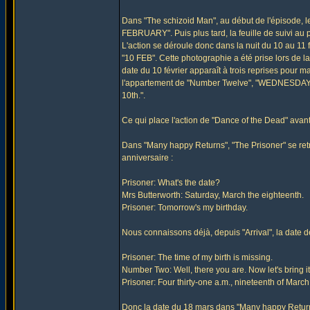
Dans "The schizoid Man", au début de l'épisode, 
FEBRUARY". Puis plus tard, la feuille de suivi au
L'action se déroule donc dans la nuit du 10 au 11 
"10 FEB". Cette photographie a été prise lors de la
date du 10 février apparaît à trois reprises pour 
l'appartement de "Number Twelve", "WEDNESDAY 1
10th.".
Ce qui place l'action de "Dance of the Dead" avant
Dans "Many happy Returns", "The Prisoner" se ret
anniversaire :
Prisoner: What's the date?
Mrs Butterworth: Saturday, March the eighteenth.
Prisoner: Tomorrow's my birthday.
Nous connaissons déjà, depuis "Arrival", la date d
Prisoner: The time of my birth is missing.
Number Two: Well, there you are. Now let's bring it 
Prisoner: Four thirty-one a.m., nineteenth of March 
Donc la date du 18 mars dans "Many happy Return