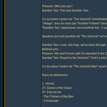
Prisoner: Who are you?
Number Two: The new Number Two.
Ce qui place l'action de "The General" immédiatemen
"Village", tenu en main par "Number Forteen" dans "
"Number Two" apparaisse une troisième fois : il au
Ajoutons qu'il est question de "The General" vers l
Number Two: Look, old chap, we've been through m
behead you!
Prisoner: We won't know until I've reported to the 
Number Two: Report to the General? That's a new
Ce qui place l'action de "The schizoid Man" avant 
Nous en déduisons :
1 - Arrival
2?- Dance of the Dead
3?- Free for All
- The Chimes of Big Ben
- Checkmate
- …