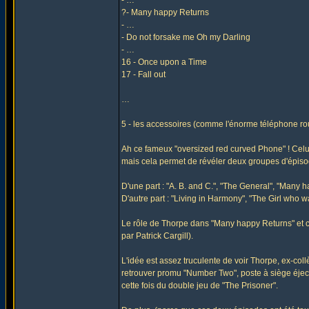
- …
?- Many happy Returns
- …
- Do not forsake me Oh my Darling
- …
16 - Once upon a Time
17 - Fall out
…
5 - les accessoires (comme l'énorme téléphone ro
Ah ce fameux "oversized red curved Phone" ! Celu
mais cela permet de révéler deux groupes d'épiso
D'une part : "A. B. and C.", "The General", "Many 
D'autre part : "Living in Harmony", "The Girl who 
Le rôle de Thorpe dans "Many happy Returns" et 
par Patrick Cargill).
L'idée est assez truculente de voir Thorpe, ex-co
retrouver promu "Number Two", poste à siège éje
cette fois du double jeu de "The Prisoner".