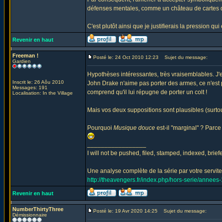
défenses mentales, comme un château de cartes do
C'est plutôt ainsi que je justifierais la pression q
Revenir en haut
Freeman !
Posté le: 24 Oct 2010 12:23
Sujet du message:
Gardien
Hypothèses intéressantes, très vraisemblables. J
Inscrit le: 26 Aôu 2010
John Drake n'aime pas porter des armes, ce n'est
Messages: 191
comprend qu'il lui répugne de porter un colt !
Localisation: In the Village
Mais vos deux suppositions sont plausibles (surto
Pourquoi
Musique douce
est-il "marginal" ? Parce
_________________
I will not be pushed, filed, stamped, indexed, brie
Une analyse complète de la série par votre serviteu
http://theavengers.fr/index.php/hors-serie/annee
Revenir en haut
NumberThirtyThree
Posté le: 19 Avr 2020 14:25
Sujet du message:
Démissionnaire