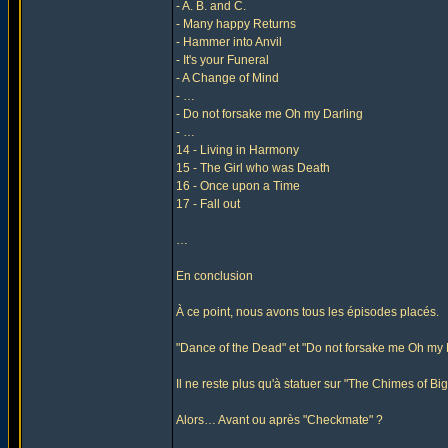
- A. B. and C.
- Many happy Returns
- Hammer into Anvil
- It's your Funeral
- A Change of Mind
- …
- Do not forsake me Oh my Darling
- …
14 - Living in Harmony
15 - The Girl who was Death
16 - Once upon a Time
17 - Fall out
…
En conclusion
À ce point, nous avons tous les épisodes placés.
"Dance of the Dead" et "Do not forsake me Oh my D
Il ne reste plus qu'à statuer sur "The Chimes of Bi
Alors… Avant ou après "Checkmate" ?