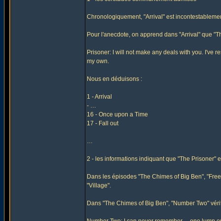
Chronologiquement, "Arrival" est incontestablement
Pour l'anecdote, on apprend dans "Arrival" que "Th
Prisoner: I will not make any deals with you. I've r
my own.
Nous en déduisons :
1 - Arrival
- …
16 - Once upon a Time
17 - Fall out
…
2 - les informations indiquant que "The Prisoner" 
Dans les épisodes "The Chimes of Big Ben", "Free f
"Village".
Dans "The Chimes of Big Ben", "Number Two" vérif