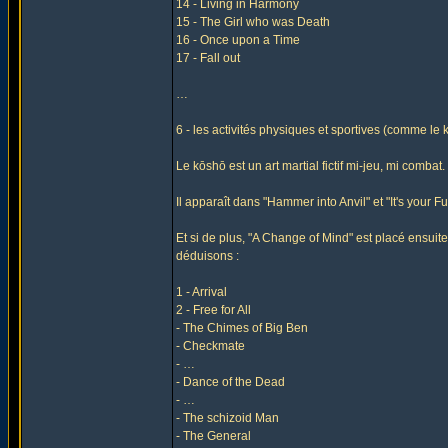
14 - Living in Harmony
15 - The Girl who was Death
16 - Once upon a Time
17 - Fall out
…
6 - les activités physiques et sportives (comme le 
Le kōshō est un art martial fictif mi-jeu, mi combat.
Il apparaît dans "Hammer into Anvil" et "It's your 
Et si de plus, "A Change of Mind" est placé ensui
déduisons :
1 - Arrival
2 - Free for All
- The Chimes of Big Ben
- Checkmate
- …
- Dance of the Dead
- …
- The schizoid Man
- The General