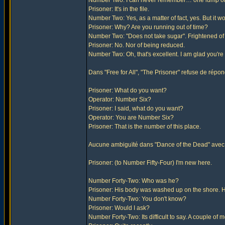
Number Two: I can never remember… one lump o
Prisoner: It's in the file.
Number Two: Yes, as a matter of fact, yes. But it w
Prisoner: Why? Are you running out of time?
Number Two: "Does not take sugar". Frightened of
Prisoner: No. Nor of being reduced.
Number Two: Oh, that's excellent. I am glad you're
Dans "Free for All", "The Prisoner" refuse de rép
Prisoner: What do you want?
Operator: Number Six?
Prisoner: I said, what do you want?
Operator: You are Number Six?
Prisoner: That is the number of this place.
Aucune ambiguïté dans "Dance of the Dead" avec c
Prisoner: (to Number Fifty-Four) I'm new here.
Number Forty-Two: Who was he?
Prisoner: His body was washed up on the shore.
Number Forty-Two: You don't know?
Prisoner: Would I ask?
Number Forty-Two: Its difficult to say. A couple o