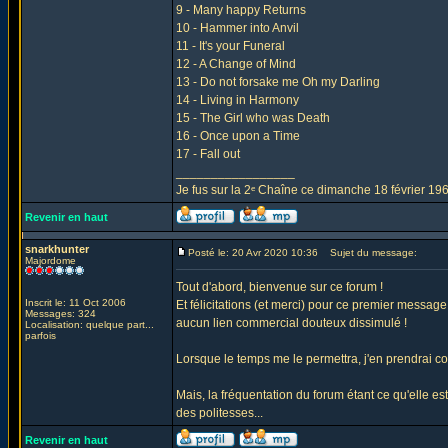
9 - Many happy Returns
10 - Hammer into Anvil
11 - It's your Funeral
12 - A Change of Mind
13 - Do not forsake me Oh my Darling
14 - Living in Harmony
15 - The Girl who was Death
16 - Once upon a Time
17 - Fall out
_________________
Je fus sur la 2ᵉ Chaîne ce dimanche 18 février 1
Revenir en haut
snarkhunter
Posté le: 20 Avr 2020 10:36
Sujet du message:
Majordome
Tout d'abord, bienvenue sur ce forum !
Inscrit le: 11 Oct 2006
Et félicitations (et merci) pour ce premier message 
Messages: 324
aucun lien commercial douteux dissimulé !
Localisation: quelque part...
parfois
Lorsque le temps me le permettra, j'en prendrai co
Mais, la fréquentation du forum étant ce qu'elle es
des politesses...
Revenir en haut