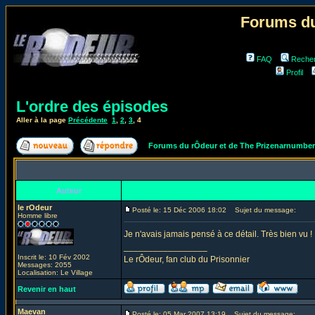
Forums du
FAQ
Reche
Profil
L'ordre des épisodes
Aller à la page
Précédente
1
,
2
,
3
,
4
Forums du rÔdeur et de The Prizenarnumbe
Auteur
le rOdeur
Posté le: 15 Déc 2006 18:02
Sujet du message:
Homme libre
Je n'avais jamais pensé à ce détail. Très bien vu !
_________________
Inscrit le: 10 Fév 2002
Le rÔdeur, fan club du Prisonnier
Messages: 2055
Localisation: Le Village
Revenir en haut
Maevan
Posté le: 05 Mar 2007 13:19
Sujet du message: