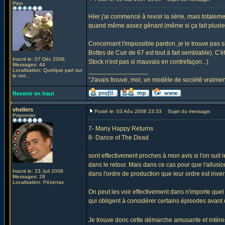
Pion
Hier j'ai commencé à revoir la série, mais totalement 
quand même assez gênant (même si ça fait plusieurs
Concernant l'impossible pardon, je le trouve pas
Bottes de Cuir de 67 est tout à fait semblable). C'é
Inscrit le: 07 Déc 2006
Stock n'est pas si mauvais en contrefaçon...)
Messages: 44
Localisation: Quelque part sur
_________________
le net...
"J'avais trouvé, moi, un modèle de société vraiment
Revenir en haut
vhellers
Posté le: 03 Aôu 2008 23:33
Sujet du message:
Prisonnier
7- Many Happy Returns
8- Dance of The Dead
sont effectivement proches à mon avis si l'on suit 
dans le retour. Mais dans ce cas pour que l'allusio
Inscrit le: 23 Juil 2008
dans l'ordre de production que leur ordre est inver
Messages: 28
Localisation: Pézenas
On peut les voir effectivement dans n'importe quel o
qui obligent à considérer certains épisodes avant 
Je trouve donc cette démarche amusante et intér