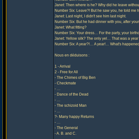
Janet: Then where is he? Why did he leave withou
Number Six: Leave?! But he saw you, he told me he
Janet: Last night, I didn't see him last night.
Number Six: But he had dinner with you, after your f
Janet: What fitting?
Number Six: Your dress… For the party, your birthda
Janet: Yellow silk? The only yel… That was a year a
Number Six: A year?!… A year!… What's happene
Nous en déduisons :
1 - Arrival
2 - Free for All
- The Chimes of Big Ben
- Checkmate
- …
- Dance of the Dead
- …
- The schizoid Man
- …
?- Many happy Returns
- …
- The General
- A. B. and C.