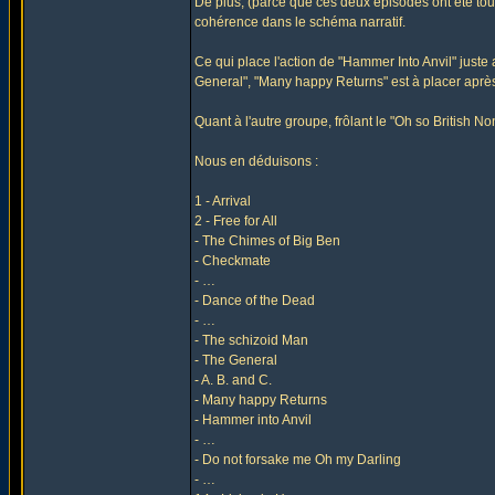
De plus, (parce que ces deux épisodes ont été tou
cohérence dans le schéma narratif.
Ce qui place l'action de "Hammer Into Anvil" just
General", "Many happy Returns" est à placer après 
Quant à l'autre groupe, frôlant le "Oh so British 
Nous en déduisons :
1 - Arrival
2 - Free for All
- The Chimes of Big Ben
- Checkmate
- …
- Dance of the Dead
- …
- The schizoid Man
- The General
- A. B. and C.
- Many happy Returns
- Hammer into Anvil
- …
- Do not forsake me Oh my Darling
- …