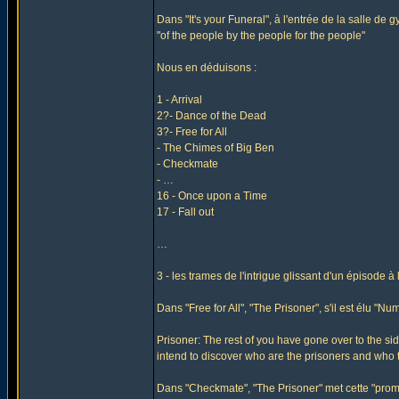
Dans "It's your Funeral", à l'entrée de la salle de g
"of the people by the people for the people"
Nous en déduisons :
1 - Arrival
2?- Dance of the Dead
3?- Free for All
- The Chimes of Big Ben
- Checkmate
- …
16 - Once upon a Time
17 - Fall out
…
3 - les trames de l'intrigue glissant d'un épisode à 
Dans "Free for All", "The Prisoner", s'il est élu "Nu
Prisoner: The rest of you have gone over to the 
intend to discover who are the prisoners and who the
Dans "Checkmate", "The Prisoner" met cette "prom