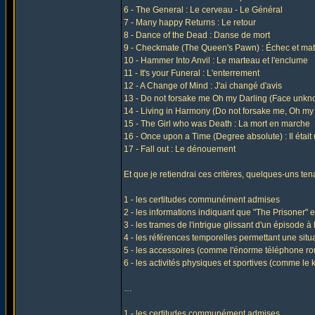
6 - The General : Le cerveau - Le Général
7 - Many happy Returns : Le retour
8 - Dance of the Dead : Danse de mort
9 - Checkmate (The Queen's Pawn) : Échec et mat
10 - Hammer Into Anvil : Le marteau et l'enclume
11 - It's your Funeral : L'enterrement
12 - A Change of Mind : J'ai changé d'avis
13 - Do not forsake me Oh my Darling (Face unkn
14 - Living in Harmony (Do not forsake me, Oh my 
15 - The Girl who was Death : La mort en marche
16 - Once upon a Time (Degree absolute) : Il était 
17 - Fall out : Le dénouement
Et que je retiendrai ces critères, quelques-uns ten
1 - les certitudes communément admises
2 - les informations indiquant que "The Prisoner" 
3 - les trames de l'intrigue glissant d'un épisode à 
4 - les références temporelles permettant une situa
5 - les accessoires (comme l'énorme téléphone ro
6 - les activités physiques et sportives (comme le 
…
1 - les certitudes communément admises