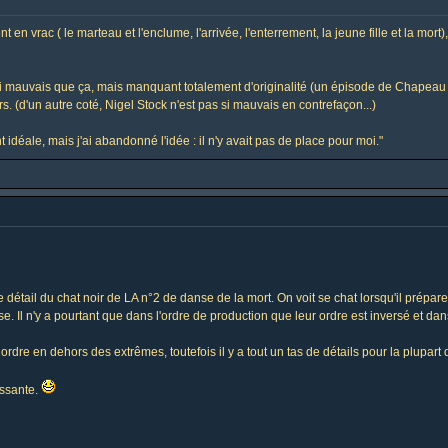
t en vrac ( le marteau et l'enclume, l'arrivée, l'enterrement, la jeune fille et la mo
i mauvais que ça, mais manquant totalement d'originalité (un épisode de Chapeau Me
s. (d'un autre coté, Nigel Stock n'est pas si mauvais en contrefaçon...)
 idéale, mais j'ai abandonné l'idée : il n'y avait pas de place pour moi."
le détail du chat noir de LA n°2 de danse de la mort. On voit se chat lorsqu'il prépa
e. Il n'y a pourtant que dans l'ordre de production que leur ordre est inversé et dans
ordre en dehors des extrêmes, toutefois il y a tout un tas de détails pour la plupart 
essante.