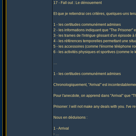
17 - Fall out : Le dénouement
Et que je retiendrai ces critères, quelques-uns ten
1 - les certitudes communément admises
2 - les informations indiquant que "The Prisoner" 
3 - les trames de l'intrigue glissant d'un épisode à 
4 - les références temporelles permettant une situa
5 - les accessoires (comme l'énorme téléphone ro
6 - les activités physiques et sportives (comme le 
…
1 - les certitudes communément admises
Chronologiquement, "Arrival" est incontestablement
Pour l'anecdote, on apprend dans "Arrival" que "Th
Prisoner: I will not make any deals with you. I've 
Nous en déduisons :
1 - Arrival
- …