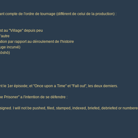
ant compte de l'ordre de tournage (différent de celui de la production) :
est au "Village" depuis peu
l'autre
tion par rapport au déroulement de l'histoire
uge incurvé)
kōshō)
 le 1er épisode; et "Once upon a Time" et "Fall out", les deux derniers.
e Prisoner" a l'intention de se défendre :
resigned. I will not be pushed, filed, stamped, indexed, briefed, debriefed or numbere