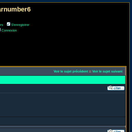
narnumber6
urs
S'enregistrer
Connexion
Voir le sujet précédent
::
Voir le sujet suivant