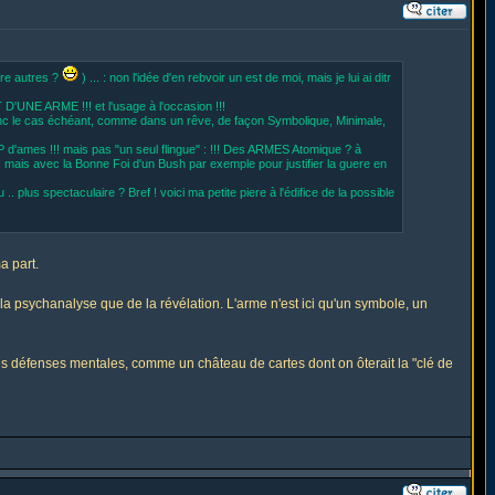
tre autres ?
) ... : non l'idée d'en rebvoir un est de moi, mais je lui ai ditr
D'UNE ARME !!! et l'usage à l'occasion !!!
 donc le cas échéant, comme dans un rêve, de façon Symbolique, Minimale,
d'ames !!! mais pas "un seul flingue" : !!! Des ARMES Atomique ? à
; mais avec la Bonne Foi d'un Bush par exemple pour justifier la guere en
 .. plus spectaculaire ? Bref ! voici ma petite piere à l'édifice de la possible
a part.
psychanalyse que de la révélation. L'arme n'est ici qu'un symbole, un
es défenses mentales, comme un château de cartes dont on ôterait la "clé de