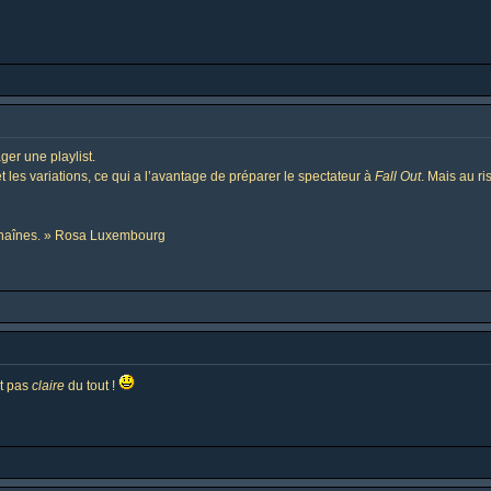
ger une playlist.
t les variations, ce qui a l’avantage de préparer le spectateur à
Fall Out
. Mais au ri
 chaînes. » Rosa Luxembourg
nt pas
claire
du tout !