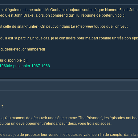
en ai également une autre : McGoohan a toujours souhaité que Numéro 6 soit John 
6 est John Drake, alors, on comprend qu'il lui répugne de porter un colt !
ut celle de snarkhunter). On peut voir dans
Le Prisonnier
tout ce que l'on veut...
 qu'il est "à part" ? En tous cas, je le considère pour ma part comme un très bon épi
fed, debriefed, or numbered!
r disponible ici :
s-1960/le-prisonnier-1967-1968
s ?
ce qu'au moment de découvrir une série comme "The Prisoner", les épisodes ont be
 ou par un développement s'étendant sur deux, voire trois épisodes.
tés au jeu de proposer leur version : et toutes se valent en fin de compte, dans la 