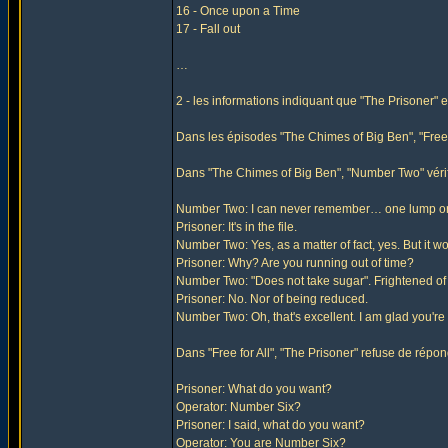
16 - Once upon a Time
17 - Fall out
…
2 - les informations indiquant que "The Prisoner" 
Dans les épisodes "The Chimes of Big Ben", "Free f
Dans "The Chimes of Big Ben", "Number Two" vérif
Number Two: I can never remember… one lump o
Prisoner: It's in the file.
Number Two: Yes, as a matter of fact, yes. But it w
Prisoner: Why? Are you running out of time?
Number Two: "Does not take sugar". Frightened of
Prisoner: No. Nor of being reduced.
Number Two: Oh, that's excellent. I am glad you're
Dans "Free for All", "The Prisoner" refuse de rép
Prisoner: What do you want?
Operator: Number Six?
Prisoner: I said, what do you want?
Operator: You are Number Six?