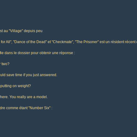
est au "Village" depuis peu
or All", "Dance of the Dead" et "Checkmate", "The Prisoner" est un résident récent d
ie dans le dossier pour obtenir une réponse :
r two?
ould save time if you just answered.
 putting on weight?
 here. You really are a model.
ondre comme étant "Number Six" :