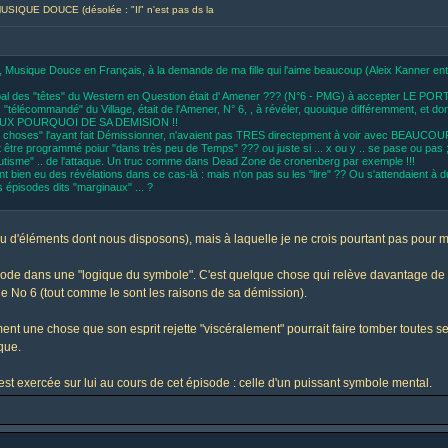
SIQUE DOUCE (désolée : "Il" n'est pas ds la
" , Musique Douce en Français, à la demande de ma fille qui l'aime beaucoup (Aleix Kanner en
ipal des "têtes" du Western en Question était d' Amener ??? (N°6 - PMG) à accepter LE PORT 
, "télécommandé" du Village, était de l'Amener, N° 6, , à révéler, quouique différemment, et
AMEUX POURQUOI DE SA DEMISION !!
e choses" l'ayant fait Démissionner, n'avaient pas TRES directepment à voir avec BEAUCOUP 
it être programmé poiur "dans très peu de Temps" ??? ou juste si ... x ou y .. se pase ou pas 
solutisme" .. de l'attaque. Un truc comme dans Dead Zone de cronenberg par exemple !!!
. ont bien eu des révélations dans ce cas-là : mais n'on pas su les "lire" ?? Ou s'attendaient à du
 épisodes dits "marginaux" ... ?
 d'éléments dont nous disposons), mais à laquelle je ne crois pourtant pas pour m
e dans une "logique du symbole". C'est quelque chose qui relève davantage de la 
 le No 6 (tout comme le sont les raisons de sa démission).
t une chose que son esprit rejette "viscéralement" pourrait faire tomber toutes s
que.
ui est exercée sur lui au cours de cet épisode : celle d'un puissant symbole mental.