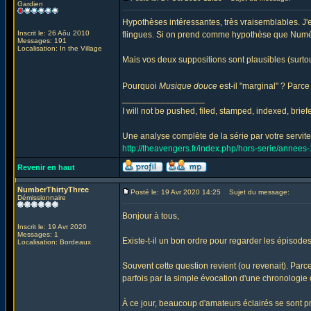
Gardien
Hypothèses intéressantes, très vraisemblables. J'
Inscrit le: 26 Aôu 2010
flingues. Si on prend comme hypothèse que Numéro 
Messages: 191
Localisation: In the Village
Mais vos deux suppositions sont plausibles (surto
Pourquoi
Musique douce
est-il "marginal" ? Parce
_________________
I will not be pushed, filed, stamped, indexed, brie
Une analyse complète de la série par votre serviteu
http://theavengers.fr/index.php/hors-serie/annee
Revenir en haut
NumberThirtyThree
Posté le: 19 Avr 2020 14:25
Sujet du message:
Démissionnaire
Bonjour à tous,
Inscrit le: 19 Avr 2020
Messages: 1
Existe-t-il un bon ordre pour regarder les épisode
Localisation: Bordeaux
Souvent cette question revient (ou revenait). Par
parfois par la simple évocation d'une chronologie
À ce jour, beaucoup d'amateurs éclairés se sont prê