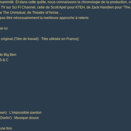
unanimité. Et dans cette quête, nous connaissons la chronologie de la production, cel
n TV sur Sci Fi Channel, celle de Scott Apel pour KTEH, de Zack Handlen pour "The
, de The Unmutual, de Theatre of Noise…
pas être nécessairement la meilleure approche à retenir.
e ici.
original (Titre de travail) : Titre utilisée en France] :
 de Big Ben
 B & C
own) : L'impossible pardon
Darlin') : Musique douce
une fois