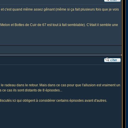
rt), et c'est quand même assez gênant (même si ça fait plusieurs fois que je vois
lon et Bottes de Cuir de 67 est tout à fait semblable). C'était il semble une
re le radeau dans le retour. Mais dans ce cas pour que l'allusion est vraiment un
 ce cas ils sont distants de 8 épisodes...
discutés ici qui obligent à considérer certains épisodes avant d'autres.