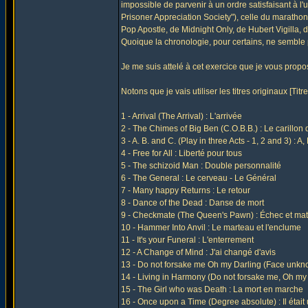
impossible de parvenir à un ordre satisfaisant à l'
Prisoner Appreciation Society"), celle du maratho
Pop Apostle, de Midnight Only, de Hubert Vigilla
Quoique la chronologie, pour certains, ne semble 
Je me suis attelé à cet exercice que je vous propos
Notons que je vais utiliser les titres originaux [Titre 
1 - Arrival (The Arrival) : L'arrivée
2 - The Chimes of Big Ben (C.O.B.B.) : Le carillon
3 - A. B. and C. (Play in three Acts - 1, 2 and 3) : A,
4 - Free for All : Liberté pour tous
5 - The schizoid Man : Double personnalité
6 - The General : Le cerveau - Le Général
7 - Many happy Returns : Le retour
8 - Dance of the Dead : Danse de mort
9 - Checkmate (The Queen's Pawn) : Échec et mat
10 - Hammer Into Anvil : Le marteau et l'enclume
11 - It's your Funeral : L'enterrement
12 - A Change of Mind : J'ai changé d'avis
13 - Do not forsake me Oh my Darling (Face unkn
14 - Living in Harmony (Do not forsake me, Oh my 
15 - The Girl who was Death : La mort en marche
16 - Once upon a Time (Degree absolute) : Il était 