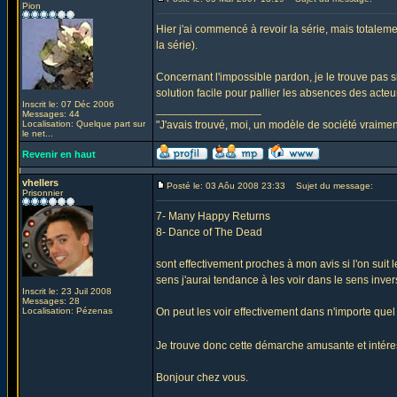
Pion
Hier j'ai commencé à revoir la série, mais totalemen
la série).
Concernant l'impossible pardon, je le trouve pas s
solution facile pour pallier les absences des acteur
Inscrit le: 07 Déc 2006
_________________
Messages: 44
Localisation: Quelque part sur
"J'avais trouvé, moi, un modèle de société vraiment
le net...
Revenir en haut
vhellers
Posté le: 03 Aôu 2008 23:33
Sujet du message:
Prisonnier
7- Many Happy Returns
8- Dance of The Dead
sont effectivement proches à mon avis si l'on suit 
sens j'aurai tendance à les voir dans le sens invers
Inscrit le: 23 Juil 2008
Messages: 28
Localisation: Pézenas
On peut les voir effectivement dans n'importe quel 
Je trouve donc cette démarche amusante et intér
Bonjour chez vous.
_________________