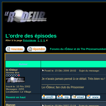
L'ordre des épisodes
Aller à la page
Précédente
1
,
2
,
3
,
4
Forums du rÔdeur et de The Prizenarnumbe
Auteur
le rOdeur
Posté le: 15 Déc 2006 18:02
Sujet du message:
Homme libre
Je n'avais jamais pensé à ce détail. Très bien vu !
_________________
Inscrit le: 10 Fév 2002
Le rÔdeur, fan club du Prisonnier
Messages: 2055
Localisation: Le Village
Revenir en haut
Maevan
Posté le: 05 Mar 2007 13:19
Sujet du message: