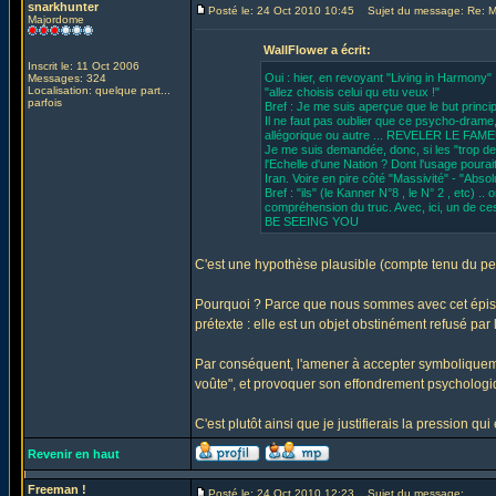
snarkhunter
Posté le: 24 Oct 2010 10:45
Sujet du message: Re: MU
Majordome
WallFlower a écrit:
Inscrit le: 11 Oct 2006
Oui : hier, en revoyant "Living in Harmony
Messages: 324
Localisation: quelque part...
"allez choisis celui qu etu veux !"
parfois
Bref : Je me suis aperçue que le but princ
Il ne faut pas oublier que ce psycho-drame
allégorique ou autre ... REVELER LE F
Je me suis demandée, donc, si les "trop d
l'Echelle d'une Nation ? Dont l'usage poura
Iran. Voire en pire côté "Massivité" - "Ab
Bref : "ils" (le Kanner N°8 , le N° 2 , etc) .
compréhension du truc. Avec, ici, un de ces
BE SEEING YOU
C'est une hypothèse plausible (compte tenu du peu
Pourquoi ? Parce que nous sommes avec cet épisod
prétexte : elle est un objet obstinément refusé par
Par conséquent, l'amener à accepter symboliquemen
voûte", et provoquer son effondrement psychologi
C'est plutôt ainsi que je justifierais la pression q
Revenir en haut
Freeman !
Posté le: 24 Oct 2010 12:23
Sujet du message: