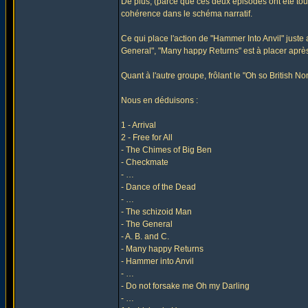
De plus, (parce que ces deux épisodes ont été tou
cohérence dans le schéma narratif.
Ce qui place l'action de "Hammer Into Anvil" just
General", "Many happy Returns" est à placer après 
Quant à l'autre groupe, frôlant le "Oh so British 
Nous en déduisons :
1 - Arrival
2 - Free for All
- The Chimes of Big Ben
- Checkmate
- …
- Dance of the Dead
- …
- The schizoid Man
- The General
- A. B. and C.
- Many happy Returns
- Hammer into Anvil
- …
- Do not forsake me Oh my Darling
- …