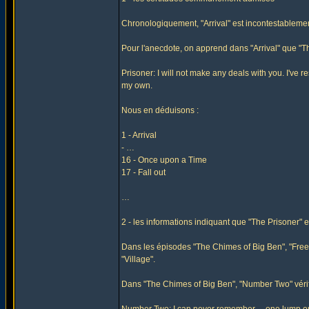
Chronologiquement, "Arrival" est incontestablement
Pour l'anecdote, on apprend dans "Arrival" que "Th
Prisoner: I will not make any deals with you. I've r
my own.
Nous en déduisons :
1 - Arrival
- …
16 - Once upon a Time
17 - Fall out
…
2 - les informations indiquant que "The Prisoner" 
Dans les épisodes "The Chimes of Big Ben", "Free f
"Village".
Dans "The Chimes of Big Ben", "Number Two" vérif