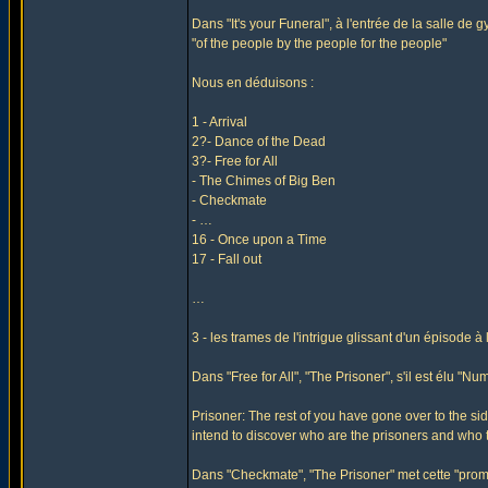
Dans "It's your Funeral", à l'entrée de la salle de g
"of the people by the people for the people"
Nous en déduisons :
1 - Arrival
2?- Dance of the Dead
3?- Free for All
- The Chimes of Big Ben
- Checkmate
- …
16 - Once upon a Time
17 - Fall out
…
3 - les trames de l'intrigue glissant d'un épisode à 
Dans "Free for All", "The Prisoner", s'il est élu "Nu
Prisoner: The rest of you have gone over to the 
intend to discover who are the prisoners and who the
Dans "Checkmate", "The Prisoner" met cette "prom