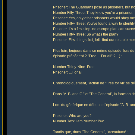
Prisoner: The Guardians pose as prisoners, but n
Number Fifty-Three: They know you're a prisoner.
Prisoner: Yes, only other prisoners would obey me
Number Fifty-Three: You've found a way to identif
Prisoner: It's a first step, no escape plan can su
Number Fifty-Three: So what's the plan?
Prisoner: First things first, let's find our reliable me
Plus loin, toujours dans ce même épisode, lors du 
épisode précédent ? "Free… For all" ?…) :
Number Thirty-Nine: Free…
Prisoner: …For all
Chronologiquement, l'action de "Free for All" se 
Dans "A. B. and C." et "The General", la fonctio
Lors du générique en début de l'épisode "A. B. and
Prisoner: Who are you?
Number Two: I am Number Two.
Tandis que, dans "The General", l'accoutumé :