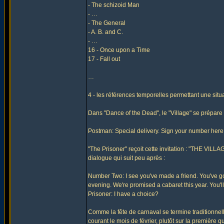
- The schizoid Man
- …
- The General
- A. B. and C.
- …
16 - Once upon a Time
17 - Fall out
…
4 - les références temporelles permettant une situa
Dans "Dance of the Dead", le "Village" se prépare
Postman: Special delivery. Sign your number here
"The Prisoner" reçoit cette invitation : "THE VILL
dialogue qui suit peu après :
Number Two: I see you've made a friend. You've got 
evening. We're promised a cabaret this year. You'
Prisoner: I have a choice?
Comme la fête de carnaval se termine traditionnel
courant le mois de février, plutôt sur la première q