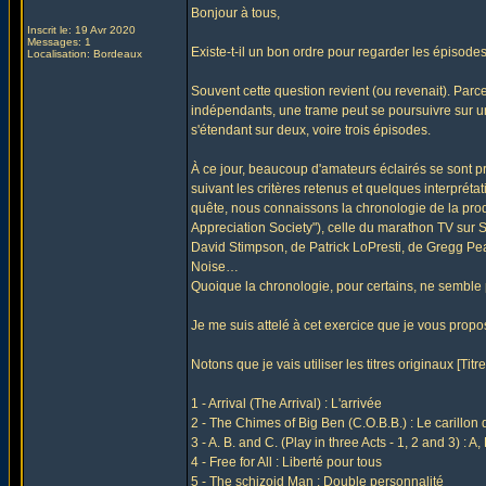
Bonjour à tous,
Inscrit le: 19 Avr 2020
Messages: 1
Existe-t-il un bon ordre pour regarder les épisode
Localisation: Bordeaux
Souvent cette question revient (ou revenait). Par
indépendants, une trame peut se poursuivre sur u
s'étendant sur deux, voire trois épisodes.
À ce jour, beaucoup d'amateurs éclairés se sont pr
suivant les critères retenus et quelques interprétat
quête, nous connaissons la chronologie de la produc
Appreciation Society"), celle du marathon TV sur 
David Stimpson, de Patrick LoPresti, de Gregg Pea
Noise…
Quoique la chronologie, pour certains, ne semble 
Je me suis attelé à cet exercice que je vous propos
Notons que je vais utiliser les titres originaux [Titre 
1 - Arrival (The Arrival) : L'arrivée
2 - The Chimes of Big Ben (C.O.B.B.) : Le carillon
3 - A. B. and C. (Play in three Acts - 1, 2 and 3) : A,
4 - Free for All : Liberté pour tous
5 - The schizoid Man : Double personnalité