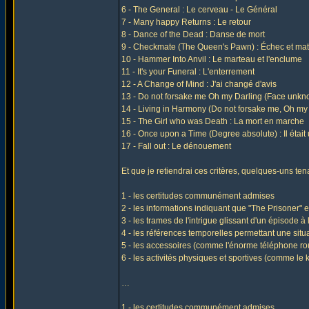
6 - The General : Le cerveau - Le Général
7 - Many happy Returns : Le retour
8 - Dance of the Dead : Danse de mort
9 - Checkmate (The Queen's Pawn) : Échec et mat
10 - Hammer Into Anvil : Le marteau et l'enclume
11 - It's your Funeral : L'enterrement
12 - A Change of Mind : J'ai changé d'avis
13 - Do not forsake me Oh my Darling (Face unkn
14 - Living in Harmony (Do not forsake me, Oh my 
15 - The Girl who was Death : La mort en marche
16 - Once upon a Time (Degree absolute) : Il était 
17 - Fall out : Le dénouement
Et que je retiendrai ces critères, quelques-uns ten
1 - les certitudes communément admises
2 - les informations indiquant que "The Prisoner" 
3 - les trames de l'intrigue glissant d'un épisode à 
4 - les références temporelles permettant une situa
5 - les accessoires (comme l'énorme téléphone ro
6 - les activités physiques et sportives (comme le 
…
1 - les certitudes communément admises