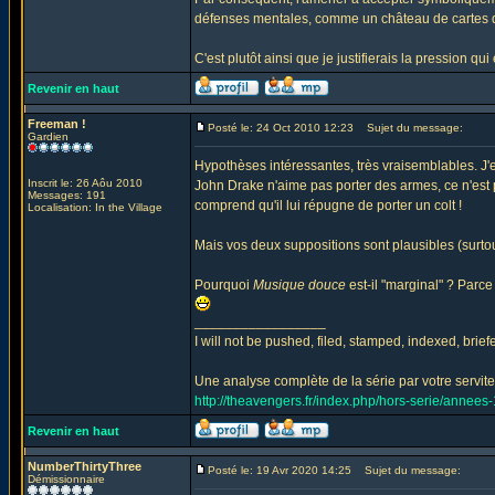
défenses mentales, comme un château de cartes do
C'est plutôt ainsi que je justifierais la pression q
Revenir en haut
Freeman !
Posté le: 24 Oct 2010 12:23
Sujet du message:
Gardien
Hypothèses intéressantes, très vraisemblables. J
Inscrit le: 26 Aôu 2010
John Drake n'aime pas porter des armes, ce n'est
Messages: 191
comprend qu'il lui répugne de porter un colt !
Localisation: In the Village
Mais vos deux suppositions sont plausibles (surto
Pourquoi
Musique douce
est-il "marginal" ? Parce
_________________
I will not be pushed, filed, stamped, indexed, brie
Une analyse complète de la série par votre serviteu
http://theavengers.fr/index.php/hors-serie/annee
Revenir en haut
NumberThirtyThree
Posté le: 19 Avr 2020 14:25
Sujet du message:
Démissionnaire