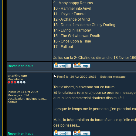
9 - Many happy Returns
10 - Hammer into Anvil
11 - It's your Funeral
12 - A Change of Mind
13 - Do not forsake me Oh my Darling
14 - Living in Harmony
15 - The Girl who was Death
16 - Once upon a Time
17 - Fall out
_________________
Je fus sur la 2ᵉ Chaîne ce dimanche 18 février 1
Revenir en haut
snarkhunter
Posté le: 20 Avr 2020 10:36
Sujet du message:
Majordome
Tout d'abord, bienvenue sur ce forum !
Inscrit le: 11 Oct 2006
Et félicitations (et merci) pour ce premier message 
Messages: 324
aucun lien commercial douteux dissimulé !
Localisation: quelque part...
parfois
Lorsque le temps me le permettra, j'en prendrai co
Mais, la fréquentation du forum étant ce qu'elle es
des politesses...
Revenir en haut