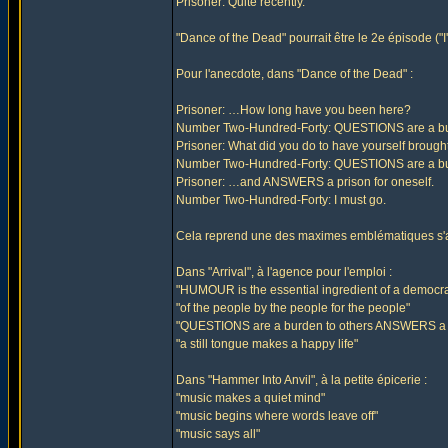
Prisoner: Quite recently.
"Dance of the Dead" pourrait être le 2e épisode ("I
Pour l'anecdote, dans "Dance of the Dead" :
Prisoner: …How long have you been here?
Number Two-Hundred-Forty: QUESTIONS are a bur
Prisoner: What did you do to have yourself brough
Number Two-Hundred-Forty: QUESTIONS are a 
Prisoner: …and ANSWERS a prison for oneself.
Number Two-Hundred-Forty: I must go.
Cela reprend une des maximes emblématiques s'aff
Dans "Arrival", à l'agence pour l'emploi :
"HUMOUR is the essential ingredient of a democrat
"of the people by the people for the people"
"QUESTIONS are a burden to others ANSWERS a pr
"a still tongue makes a happy life"
Dans "Hammer Into Anvil", à la petite épicerie :
"music makes a quiet mind"
"music begins where words leave off"
"music says all"