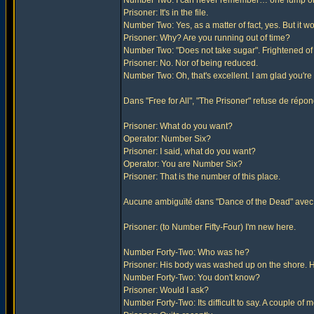
Number Two: I can never remember… one lump o
Prisoner: It's in the file.
Number Two: Yes, as a matter of fact, yes. But it w
Prisoner: Why? Are you running out of time?
Number Two: "Does not take sugar". Frightened of
Prisoner: No. Nor of being reduced.
Number Two: Oh, that's excellent. I am glad you're
Dans "Free for All", "The Prisoner" refuse de rép
Prisoner: What do you want?
Operator: Number Six?
Prisoner: I said, what do you want?
Operator: You are Number Six?
Prisoner: That is the number of this place.
Aucune ambiguïté dans "Dance of the Dead" avec c
Prisoner: (to Number Fifty-Four) I'm new here.
Number Forty-Two: Who was he?
Prisoner: His body was washed up on the shore.
Number Forty-Two: You don't know?
Prisoner: Would I ask?
Number Forty-Two: Its difficult to say. A couple o