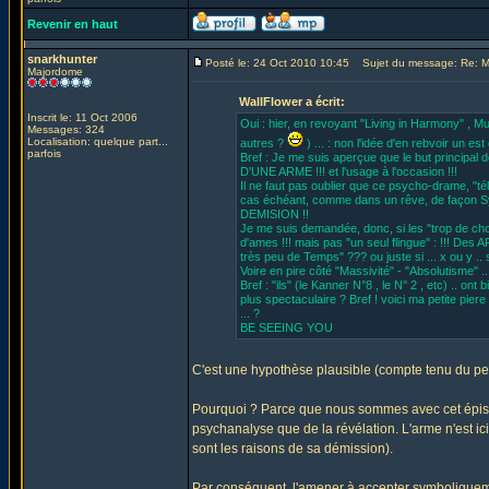
Revenir en haut
snarkhunter
Posté le: 24 Oct 2010 10:45
Sujet du message: Re: MU
Majordome
WallFlower a écrit:
Inscrit le: 11 Oct 2006
Oui : hier, en revoyant "Living in Harmony" , 
Messages: 324
Localisation: quelque part...
autres ?
) ... : non l'idée d'en rebvoir un est 
parfois
Bref : Je me suis aperçue que le but principa
D'UNE ARME !!! et l'usage à l'occasion !!!
Il ne faut pas oublier que ce psycho-drame, "té
cas échéant, comme dans un rêve, de façon 
DEMISION !!
Je me suis demandée, donc, si les "trop de c
d'ames !!! mais pas "un seul flingue" : !!! Des
très peu de Temps" ??? ou juste si ... x ou y .
Voire en pire côté "Massivité" - "Absolutisme"
Bref : "ils" (le Kanner N°8 , le N° 2 , etc) .. on
plus spectaculaire ? Bref ! voici ma petite pier
... ?
BE SEEING YOU
C'est une hypothèse plausible (compte tenu du peu
Pourquoi ? Parce que nous sommes avec cet épiso
psychanalyse que de la révélation. L'arme n'est ic
sont les raisons de sa démission).
Par conséquent, l'amener à accepter symboliquemen