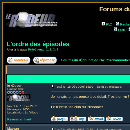
Forums du
FAQ
Reche
Profil
L'ordre des épisodes
Aller à la page
Précédente
1
,
2
,
3
,
4
Forums du rÔdeur et de The Prizenarnumbe
Auteur
le rOdeur
Posté le: 15 Déc 2006 18:02
Sujet du message:
Homme libre
Je n'avais jamais pensé à ce détail. Très bien vu !
_________________
Inscrit le: 10 Fév 2002
Le rÔdeur, fan club du Prisonnier
Messages: 2055
Localisation: Le Village
Revenir en haut
Maevan
Posté le: 05 Mar 2007 13:19
Sujet du message: