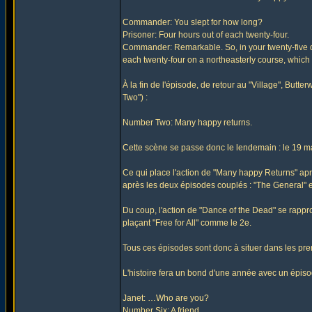
Commander: You slept for how long?
Prisoner: Four hours out of each twenty-four.
Commander: Remarkable. So, in your twenty-five da
each twenty-four on a northeasterly course, which w
À la fin de l'épisode, de retour au "Village", But
Two") :
Number Two: Many happy returns.
Cette scène se passe donc le lendemain : le 19 m
Ce qui place l'action de "Many happy Returns" aprè
après les deux épisodes couplés : "The General" et
Du coup, l'action de "Dance of the Dead" se rappro
plaçant "Free for All" comme le 2e.
Tous ces épisodes sont donc à situer dans les pre
L'histoire fera un bond d'une année avec un épisod
Janet: …Who are you?
Number Six: A friend…