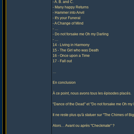
- A. B. and C.
- Many happy Returns
- Hammer into Anvil
- It's your Funeral
- A Change of Mind
- …
- Do not forsake me Oh my Darling
- …
14 - Living in Harmony
15 - The Girl who was Death
16 - Once upon a Time
17 - Fall out
…
En conclusion
À ce point, nous avons tous les épisodes placés.
"Dance of the Dead" et "Do not forsake me Oh my D
Il ne reste plus qu'à statuer sur "The Chimes of Bi
Alors… Avant ou après "Checkmate" ?