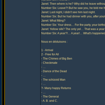
Janet: Then where is he? Why did he leave withou
Number Six: Leave?! But he saw you, he told me he
Janet: Last night, I didn't see him last night.
Number Six: But he had dinner with you, after your f
Janet: What fitting?
Number Six: Your dress… For the party, your birthda
Janet: Yellow silk? The only yel… That was a year a
Number Six: A year?!… A year!… What's happene
Nous en déduisons :
1 - Arrival
2 - Free for All
- The Chimes of Big Ben
- Checkmate
- …
- Dance of the Dead
- …
- The schizoid Man
- …
?- Many happy Returns
- …
- The General
- A. B. and C.