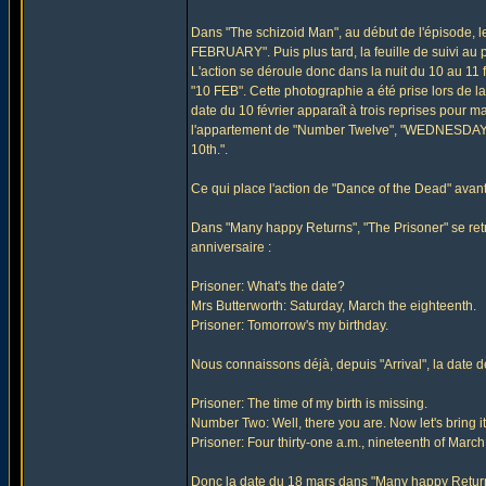
Dans "The schizoid Man", au début de l'épisode, 
FEBRUARY". Puis plus tard, la feuille de suivi au
L'action se déroule donc dans la nuit du 10 au 11 
"10 FEB". Cette photographie a été prise lors de la
date du 10 février apparaît à trois reprises pour 
l'appartement de "Number Twelve", "WEDNESDAY 1
10th.".
Ce qui place l'action de "Dance of the Dead" avant
Dans "Many happy Returns", "The Prisoner" se ret
anniversaire :
Prisoner: What's the date?
Mrs Butterworth: Saturday, March the eighteenth.
Prisoner: Tomorrow's my birthday.
Nous connaissons déjà, depuis "Arrival", la date d
Prisoner: The time of my birth is missing.
Number Two: Well, there you are. Now let's bring it 
Prisoner: Four thirty-one a.m., nineteenth of March 
Donc la date du 18 mars dans "Many happy Return