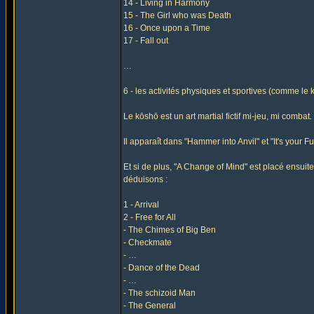
14 - Living in Harmony
15 - The Girl who was Death
16 - Once upon a Time
17 - Fall out
…
6 - les activités physiques et sportives (comme le 
Le kōshō est un art martial fictif mi-jeu, mi combat.
Il apparaît dans "Hammer into Anvil" et "It's your 
Et si de plus, "A Change of Mind" est placé ensui
déduisons :
1 - Arrival
2 - Free for All
- The Chimes of Big Ben
- Checkmate
- …
- Dance of the Dead
- …
- The schizoid Man
- The General