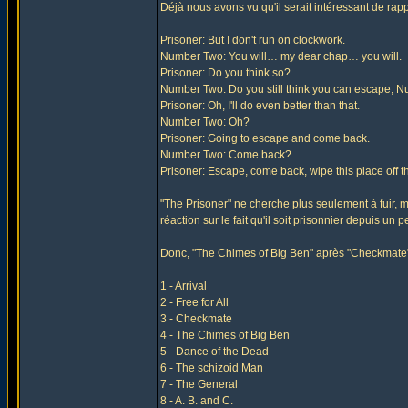
Déjà nous avons vu qu'il serait intéressant de rap
Prisoner: But I don't run on clockwork.
Number Two: You will… my dear chap… you will.
Prisoner: Do you think so?
Number Two: Do you still think you can escape, 
Prisoner: Oh, I'll do even better than that.
Number Two: Oh?
Prisoner: Going to escape and come back.
Number Two: Come back?
Prisoner: Escape, come back, wipe this place off the 
"The Prisoner" ne cherche plus seulement à fuir, mai
réaction sur le fait qu'il soit prisonnier depuis un
Donc, "The Chimes of Big Ben" après "Checkmate"
1 - Arrival
2 - Free for All
3 - Checkmate
4 - The Chimes of Big Ben
5 - Dance of the Dead
6 - The schizoid Man
7 - The General
8 - A. B. and C.