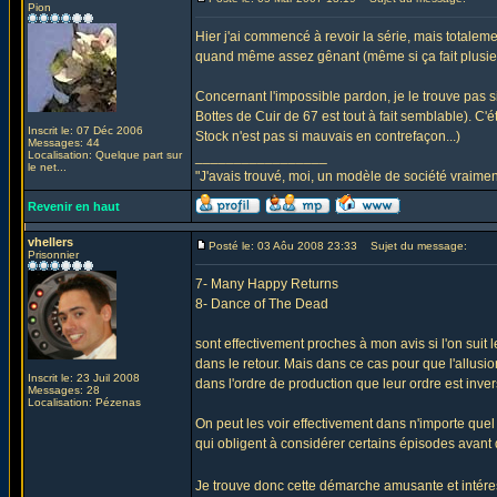
Pion
Hier j'ai commencé à revoir la série, mais totalement 
quand même assez gênant (même si ça fait plusieurs
Concernant l'impossible pardon, je le trouve pas
Bottes de Cuir de 67 est tout à fait semblable). C'é
Inscrit le: 07 Déc 2006
Stock n'est pas si mauvais en contrefaçon...)
Messages: 44
Localisation: Quelque part sur
_________________
le net...
"J'avais trouvé, moi, un modèle de société vraiment
Revenir en haut
vhellers
Posté le: 03 Aôu 2008 23:33
Sujet du message:
Prisonnier
7- Many Happy Returns
8- Dance of The Dead
sont effectivement proches à mon avis si l'on suit 
dans le retour. Mais dans ce cas pour que l'allusio
Inscrit le: 23 Juil 2008
dans l'ordre de production que leur ordre est inver
Messages: 28
Localisation: Pézenas
On peut les voir effectivement dans n'importe quel o
qui obligent à considérer certains épisodes avant 
Je trouve donc cette démarche amusante et intér