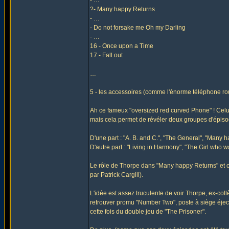
- …
?- Many happy Returns
- …
- Do not forsake me Oh my Darling
- …
16 - Once upon a Time
17 - Fall out
…
5 - les accessoires (comme l'énorme téléphone ro
Ah ce fameux "oversized red curved Phone" ! Celu
mais cela permet de révéler deux groupes d'épiso
D'une part : "A. B. and C.", "The General", "Many 
D'autre part : "Living in Harmony", "The Girl who 
Le rôle de Thorpe dans "Many happy Returns" et 
par Patrick Cargill).
L'idée est assez truculente de voir Thorpe, ex-co
retrouver promu "Number Two", poste à siège éje
cette fois du double jeu de "The Prisoner".