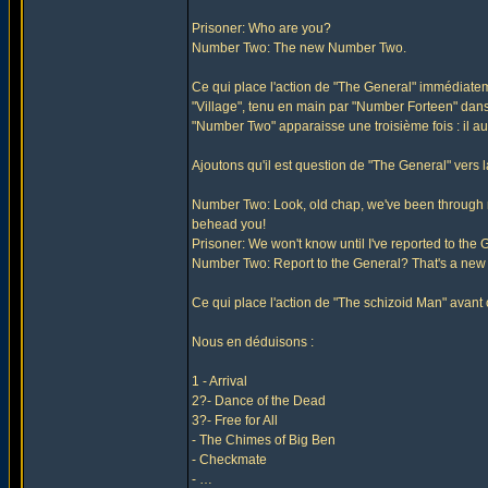
Prisoner: Who are you?
Number Two: The new Number Two.
Ce qui place l'action de "The General" immédiatemen
"Village", tenu en main par "Number Forteen" dans "
"Number Two" apparaisse une troisième fois : il au
Ajoutons qu'il est question de "The General" vers l
Number Two: Look, old chap, we've been through m
behead you!
Prisoner: We won't know until I've reported to the 
Number Two: Report to the General? That's a new
Ce qui place l'action de "The schizoid Man" avant 
Nous en déduisons :
1 - Arrival
2?- Dance of the Dead
3?- Free for All
- The Chimes of Big Ben
- Checkmate
- …