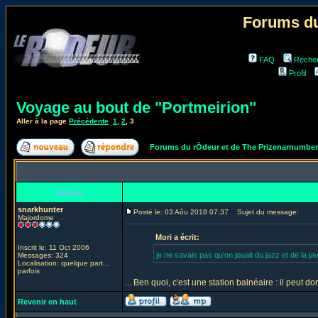
Forums du
FAQ
Reche
Profil
Voyage au bout de "Portmeirion"
Aller à la page
Précédente
1
,
2
,
3
Forums du rÔdeur et de The Prizenarnumbe
Auteur
snarkhunter
Posté le: 03 Aôu 2018 07:37
Sujet du message:
Majordome
Mori a écrit:
Inscrit le: 11 Oct 2006
je ne savais pas qu'on jouait du jazz et de la ja
Messages: 324
Localisation: quelque part...
parfois
... Ben quoi, c'est une station balnéaire : il peut d
Revenir en haut