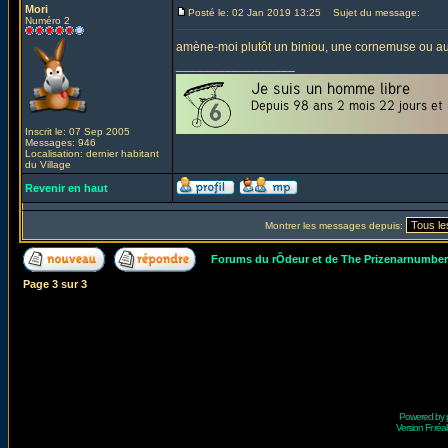
Mori
Posté le: 02 Jan 2019 13:25
Sujet du message:
Numéro 2
amène-moi plutôt un biniou, une cornemuse ou aut
_________________
Inscrit le: 07 Sep 2005
Messages: 946
Localisation: dernier habitant
du Village
Revenir en haut
Montrer les messages depuis:
Forums du rÔdeur et de The Prizenarnumbe
Page
3
sur
3
Powered by
Version Fr réal