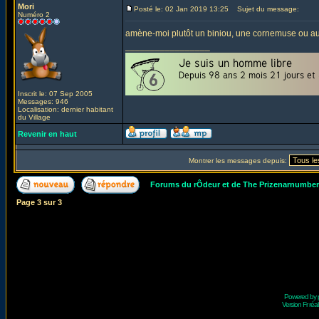
Mori
Posté le: 02 Jan 2019 13:25
Sujet du message:
Numéro 2
amène-moi plutôt un biniou, une cornemuse ou aut
_________________
Inscrit le: 07 Sep 2005
Messages: 946
Localisation: dernier habitant
du Village
Revenir en haut
Montrer les messages depuis:
Forums du rÔdeur et de The Prizenarnumbe
Page
3
sur
3
Powered by
Version Fr réal