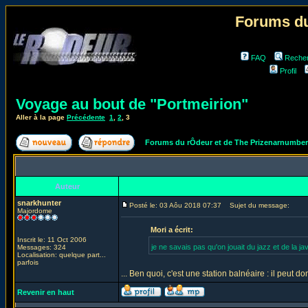
Forums du
FAQ
Reche
Profil
Voyage au bout de "Portmeirion"
Aller à la page
Précédente
1
,
2
,
3
Forums du rÔdeur et de The Prizenarnumbe
Auteur
snarkhunter
Posté le: 03 Aôu 2018 07:37
Sujet du message:
Majordome
Mori a écrit:
Inscrit le: 11 Oct 2006
je ne savais pas qu'on jouait du jazz et de la ja
Messages: 324
Localisation: quelque part...
parfois
... Ben quoi, c'est une station balnéaire : il peut d
Revenir en haut