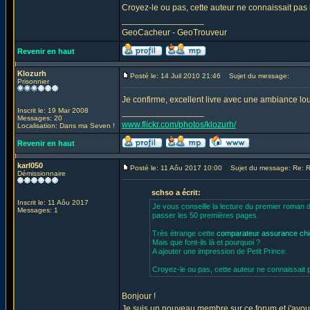
Croyez-le ou pas, cette auteur ne connaissait pas 
_________________
GeoCacheur - GeoTrouveur
Revenir en haut
Klozurh
Posté le: 14 Juil 2010 21:46
Sujet du message:
Prisonnier
Je confirme, excellent livre avec une ambiance lour
Inscrit le: 19 Mar 2008
_________________
Messages: 20
www.flickr.com/photos/klozurh/
Localisation: Dans ma Seven !
Revenir en haut
karl050
Posté le: 11 Aôu 2017 10:00
Sujet du message: Re: Ro
Démissionnaire
schso a écrit:
Inscrit le: 11 Aôu 2017
Je vous conseille la lecture du premier roman 
Messages: 1
passer les 50 premières pages.
Très étrange cette
comparateur assurance ch
Mais que font-ils là et pourquoi ?
A ajouter une impression de Petit Prince.
Croyez-le ou pas, cette auteur ne connaissait p
Bonjour !
Je suis un nouveau membre sur ce forum et j'avoue