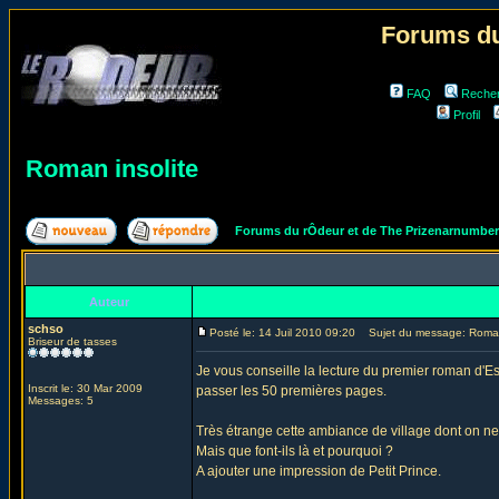
Forums du
FAQ
Reche
Profil
Roman insolite
Forums du rÔdeur et de The Prizenarnumbe
Auteur
schso
Posté le: 14 Juil 2010 09:20
Sujet du message: Roman 
Briseur de tasses
Je vous conseille la lecture du premier roman d'Es
Inscrit le: 30 Mar 2009
passer les 50 premières pages.
Messages: 5
Très étrange cette ambiance de village dont on ne 
Mais que font-ils là et pourquoi ?
A ajouter une impression de Petit Prince.