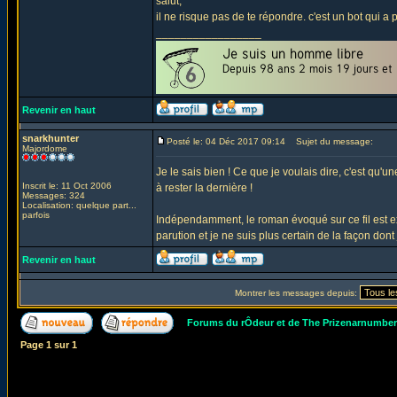
salut,
il ne risque pas de te répondre. c'est un bot qui a
_________________
Revenir en haut
snarkhunter
Posté le: 04 Déc 2017 09:14
Sujet du message:
Majordome
Je le sais bien ! Ce que je voulais dire, c'est qu'
Inscrit le: 11 Oct 2006
à rester la dernière !
Messages: 324
Localisation: quelque part...
parfois
Indépendamment, le roman évoqué sur ce fil est ex
parution et je ne suis plus certain de la façon dont
Revenir en haut
Montrer les messages depuis:
Forums du rÔdeur et de The Prizenarnumbe
Page
1
sur
1