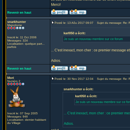
Merci!
Revenir en haut
snarkhunter
Posté le: 13 Aôu 2017 09:07
Sujet du message: Re: R
Majordome
karl050 a écrit:
Inscrit le: 11 Oct 2006
Je suis un nouveau membre sur ce forum
Messages: 324
Localisation: quelque part...
parfois
... C'est inexact, mon cher : ce premier message 
Adios.
Revenir en haut
Mori
Posté le: 30 Nov 2017 12:04
Sujet du message: Re: R
Numéro 2
snarkhunter a écrit:
karl050 a écrit:
Je suis un nouveau membre sur ce fo
... C'est inexact, mon cher : ce premier 
Inscrit le: 07 Sep 2005
Messages: 946
Localisation: dernier habitant
du Village
Adios.