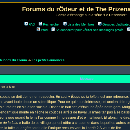
Forums du rÔdeur et de The Prize
Centre d'échange sur la série "Le Prisonnier"
FAQ
Rechercher
Liste des Membres
Groupes d'utilisate
Profil
Se connecter pour vérifier ses messages privés
r6 Index du Forum
->
Les petites annonces
Message
de la fuite
specte se doit de ne rien respecter. En ceci «
Éloge de la fuite
» est une référence.
ait avant toute chose un scientifique. Pour ce qui nous intéresse, cet ancien chiru
mains en situation sociale. Disons le tout net, c’était une épée notre gars. Malgré 
ndant que monte en flèche le coût des arrêts de travail, il n’hésitait pas à se baiss
 Disons que quand tu le lis t’as comme l’impression d’être intelligent. Et alors, m
e de la fuite
» traite de ce village qui est nôtre à chacun et dans lequel les autres
ier, la fuite louangée serait-elle l’unique recours vers la liberté ? À vous de lire…