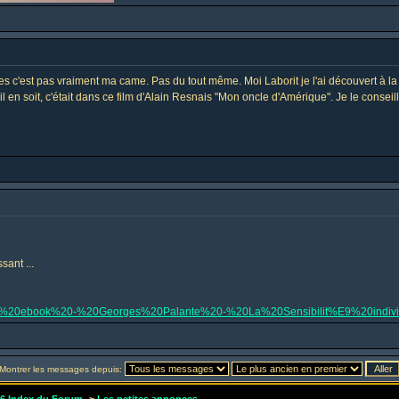
es c'est pas vraiment ma came. Pas du tout même. Moi Laborit je l'ai découvert à la 
l en soit, c'était dans ce film d'Alain Resnais "Mon oncle d'Amérique". Je le consei
sant ...
rg%20-%20ebook%20-%20Georges%20Palante%20-%20La%20Sensibilit%E9%20individ
Montrer les messages depuis: