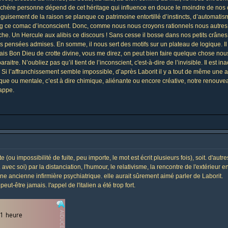
si chère personne dépend de cet héritage qui influence en douce le moindre de n
éguisement de la raison se planque ce patrimoine entortillé d’instincts, d’automatism
 ce comac d’inconscient. Donc, comme nous nous croyons rationnels nous autres, il f
rtiche. Un Hercule aux alibis ce discours ! Sans cesse il bosse dans nos petits crân
nos pensées admises. En somme, il nous sert des motifs sur un plateau de logique. 
Mais Bon Dieu de crotte divine, vous me direz, on peut bien faire quelque chose no
aitre. N’oubliez pas qu’il tient de l’inconscient, c'est-à-dire de l’invisible. Il est i
 Si l’affranchissement semble impossible, d’après Laborit il y a tout de même une al
ysique ou mentale, c’est à dire chimique, aliénante ou encore créative, notre renouvea
happe.
uite (ou impossibilité de fuite, peu importe, le mot est écrit plusieurs fois), soit. d'a
avec soi) par la distanciation, l'humour, le relativisme, la rencontre de l'extérieur e
 une ancienne infirmière psychiatrique. elle aurait sûrement aimé parler de Laborit.
ut-être jamais. l'appel de l'italien a été trop fort.