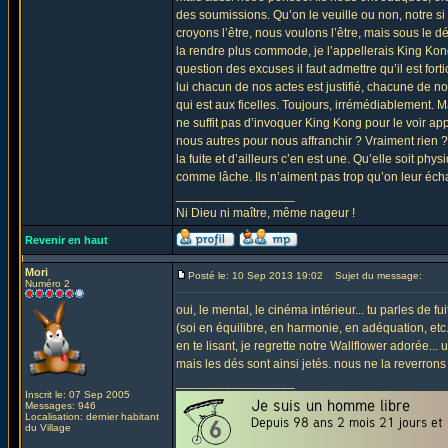
des soumissions. Qu’on le veuille ou non, notre 
croyons l’être, nous voulons l’être, mais sous le d
la rendre plus commode, je l’appellerais King Kong
question des excuses il faut admettre qu’il est fo
lui chacun de nos actes est justifié, chacune de 
qui est aux ficelles. Toujours, irrémédiablement. 
ne suffit pas d’invoquer King Kong pour le voir appar
nous autres pour nous affranchir ? Vraiment rien ?
la fuite et d’ailleurs c’en est une. Qu’elle soit ph
comme lâche. Ils n’aiment pas trop qu’on leur éc
_________________
Ni Dieu ni maître, même nageur !
Revenir en haut
Mori
Posté le: 10 Sep 2013 19:02
Sujet du message:
Numéro 2
oui, le mental, le cinéma intérieur... tu parles de f
(soi en équilibre, en harmonie, en adéquation, etc. 
en te lisant, je regrette notre Wallflower adorée...
mais les dés sont ainsi jetés. nous ne la reverrons pe
_________________
Inscrit le: 07 Sep 2005
Messages: 946
Localisation: dernier habitant
du Village