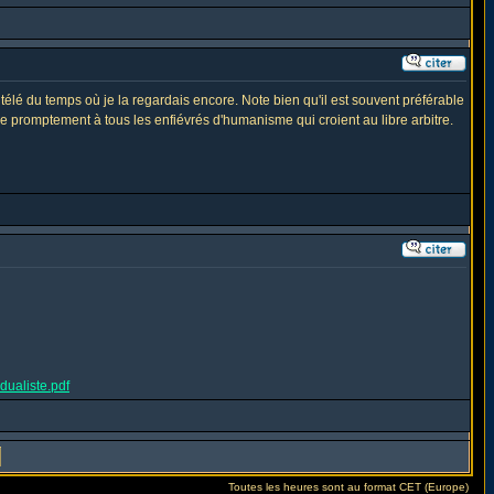
télé du temps où je la regardais encore. Note bien qu'il est souvent préférable
lle promptement à tous les enfiévrés d'humanisme qui croient au libre arbitre.
ualiste.pdf
Toutes les heures sont au format CET (Europe)