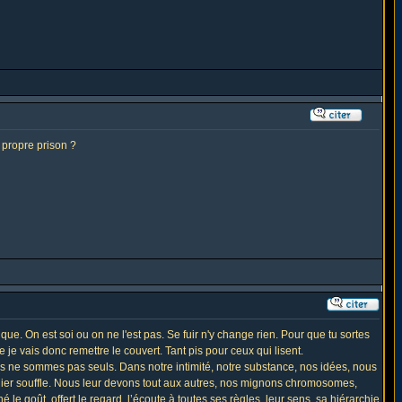
propre prison ?
ue. On est soi ou on ne l'est pas. Se fuir n'y change rien. Pour que tu sortes
e vais donc remettre le couvert. Tant pis pour ceux qui lisent.
s ne sommes pas seuls. Dans notre intimité, notre substance, nos idées, nous
rnier souffle. Nous leur devons tout aux autres, nos mignons chromosomes,
 goût, offert le regard, l’écoute à toutes ses règles, leur sens, sa hiérarchie