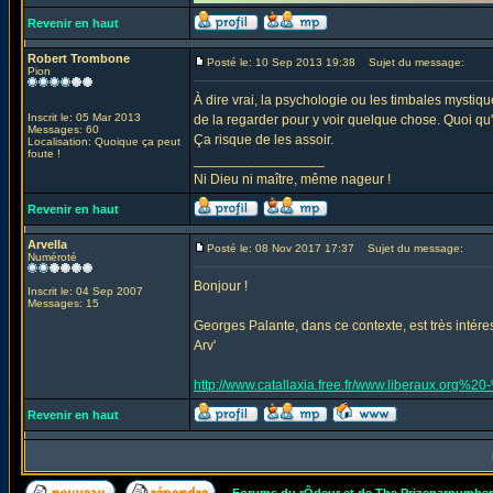
Revenir en haut
Robert Trombone
Posté le: 10 Sep 2013 19:38
Sujet du message:
Pion
À dire vrai, la psychologie ou les timbales mystiqu
Inscrit le: 05 Mar 2013
de la regarder pour y voir quelque chose. Quoi qu'i
Messages: 60
Ça risque de les assoir.
Localisation: Quoique ça peut
foute !
_________________
Ni Dieu ni maître, même nageur !
Revenir en haut
Arvella
Posté le: 08 Nov 2017 17:37
Sujet du message:
Numéroté
Bonjour !
Inscrit le: 04 Sep 2007
Messages: 15
Georges Palante, dans ce contexte, est très intéres
Arv'
http://www.catallaxia.free.fr/www.liberaux.o
Revenir en haut