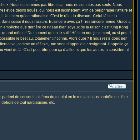
os choix. Nous ne sommes pas libres car nous ne sommes pas seuls. Nous
es et de désirs noués, qui nous est inconscient. Afin de périphraser l’affaire et
aut bien qu’on rationalise. C’est le rôle du discours. Celui-là sur la
es. Sans cesse il nous rassure. Et sincère avec ça ! Très sincère même. Grâce à
Il n’empêche que derrière ce rideau bien soyeux de la raison c’est King Kong
us quand même ! Du moment qu’on le sait ! Hé bien non justement, ou si peu. Il
naccessible le bestiau, totalement inconnu. Alors quoi ? Il nous reste donc rien
ternative, comme un réflexe, une sorte d’appel d’air revigorant. Il appelle ça
u vient de là. C’est peut-être pour ça d’ailleurs que les autres la considèrent
utres parlent de cesser le cinéma du mental en le mettant sous contrôle de l'être
n dehors de tout narcissisme, etc.