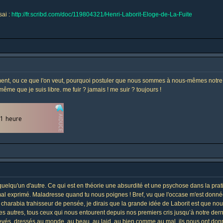
sai :
http://fr.scribd.com/doc/119804321/Henri-Laborit-Eloge-de-La-Fuite
ment, ou ce que l'on veut, pourquoi postuler que nous sommes à nous-mêmes notre 
ême que je suis libre. me fuir ? jamais ! me suir ? toujours !
quelqu'un d'autre. Ce qui est en théorie une absurdité et une psychose dans la pratiq
mal exprimé. Maladresse quand tu nous poignes ! Bref, vu que l'occase m'est donnée j
harabia trahisseur de pensée, je dirais que la grande idée de Laborit est que nou
es autres, tous ceux qui nous entourent depuis nos premiers cris jusqu’à notre de
vés, dressés au monde, au beau, au laid, au bien comme au mal, ils nous ont donné le