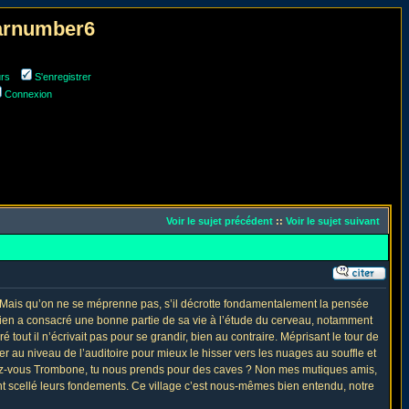
narnumber6
urs
S'enregistrer
Connexion
Voir le sujet précédent
::
Voir le sujet suivant
 Mais qu’on ne se méprenne pas, s’il décrotte fondamentalement la pensée
rgien a consacré une bonne partie de sa vie à l’étude du cerveau, notamment
tout il n’écrivait pas pour se grandir, bien au contraire. Méprisant le tour de
er au niveau de l’auditoire pour mieux le hisser vers les nuages au souffle et
e direz-vous Trombone, tu nous prends pour des caves ? Non mes mutiques amis,
 ont scellé leurs fondements. Ce village c’est nous-mêmes bien entendu, notre