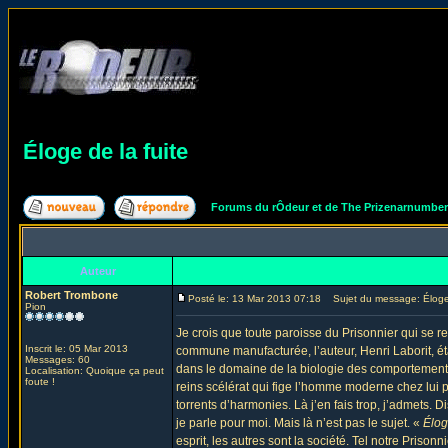
Éloge de la fuite
Forums du rÔdeur et de The Prizenarnumbe
Auteur
Robert Trombone
Posté le: 13 Mar 2013 07:18
Sujet du message: Éloge 
Pion
Je crois que toute paroisse du Prisonnier qui se re
Inscrit le: 05 Mar 2013
commune manufacturée, l’auteur, Henri Laborit, ét
Messages: 60
dans le domaine de la biologie des comportements hu
Localisation: Quoique ça peut
foute !
reins scélérat qui fige l’homme moderne chez lui pe
torrents d’harmonies. Là j’en fais trop, j’admets.
je parle pour moi. Mais là n’est pas le sujet. «
Élog
esprit, les autres sont la société. Tel notre Prisonn