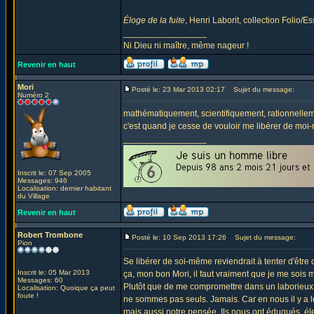
Éloge de la fuite
, Henri Laborit, collection Folio/Es
_________________
Ni Dieu ni maître, même nageur !
Revenir en haut
Mori
Posté le: 23 Mar 2013 02:17
Sujet du message:
Numéro 2
mathématiquement, scientifiquement, rationnelle
c'est quand je cesse de vouloir me libérer de moi-m
_________________
Inscrit le: 07 Sep 2005
Messages: 946
Localisation: dernier habitant
du Village
Revenir en haut
Robert Trombone
Posté le: 10 Sep 2013 17:26
Sujet du message:
Pion
Se libérer de soi-même reviendrait à tenter d'être 
Inscrit le: 05 Mar 2013
ça, mon bon Mori, il faut vraiment que je me sois 
Messages: 60
Plutôt que de me compromettre dans un laborieux c
Localisation: Quoique ça peut
foute !
ne sommes pas seuls. Jamais. Car en nous il y a l
mais aussi notre pensée. Ils nous ont éduqués, éle