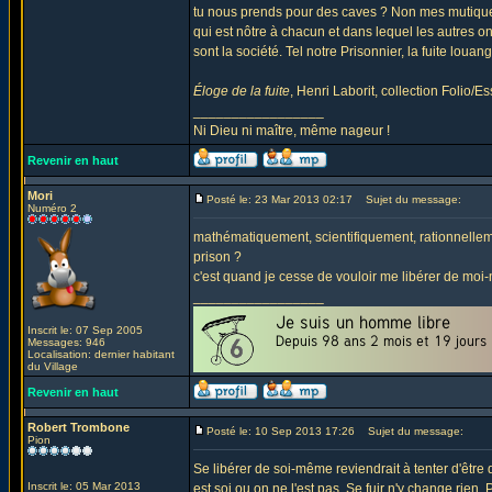
tu nous prends pour des caves ? Non mes mutiques 
qui est nôtre à chacun et dans lequel les autres o
sont la société. Tel notre Prisonnier, la fuite louan
Éloge de la fuite
, Henri Laborit, collection Folio/Es
_________________
Ni Dieu ni maître, même nageur !
Revenir en haut
Mori
Posté le: 23 Mar 2013 02:17
Sujet du message:
Numéro 2
mathématiquement, scientifiquement, rationnelle
prison ?
c'est quand je cesse de vouloir me libérer de moi-m
_________________
Inscrit le: 07 Sep 2005
Messages: 946
Localisation: dernier habitant
du Village
Revenir en haut
Robert Trombone
Posté le: 10 Sep 2013 17:26
Sujet du message:
Pion
Se libérer de soi-même reviendrait à tenter d'être
Inscrit le: 05 Mar 2013
est soi ou on ne l'est pas. Se fuir n'y change rien