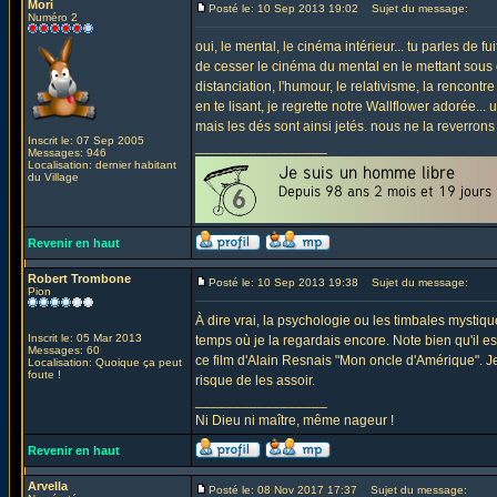
Mori
Posté le: 10 Sep 2013 19:02
Sujet du message:
Numéro 2
oui, le mental, le cinéma intérieur... tu parles de fui
de cesser le cinéma du mental en le mettant sous co
distanciation, l'humour, le relativisme, la rencontr
en te lisant, je regrette notre Wallflower adorée...
mais les dés sont ainsi jetés. nous ne la reverrons pe
Inscrit le: 07 Sep 2005
_________________
Messages: 946
Localisation: dernier habitant
du Village
Revenir en haut
Robert Trombone
Posté le: 10 Sep 2013 19:38
Sujet du message:
Pion
À dire vrai, la psychologie ou les timbales mystiq
Inscrit le: 05 Mar 2013
temps où je la regardais encore. Note bien qu'il es
Messages: 60
ce film d'Alain Resnais "Mon oncle d'Amérique". Je
Localisation: Quoique ça peut
foute !
risque de les assoir.
_________________
Ni Dieu ni maître, même nageur !
Revenir en haut
Arvella
Posté le: 08 Nov 2017 17:37
Sujet du message: