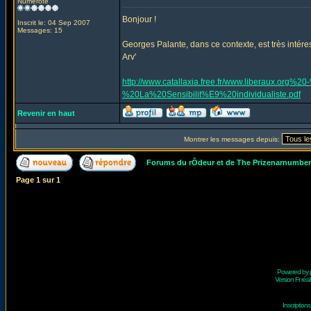
Numéroté
Bonjour !
Inscrit le: 04 Sep 2007
Messages: 15
Georges Palante, dans ce contexte, est très intéres
Arv'
http://www.catallaxia.free.fr/www.liberaux.o
%20La%20Sensibilit%E9%20individualiste.pdf
Revenir en haut
Montrer les messages depuis:
Forums du rÔdeur et de The Prizenarnumbe
Page
1
sur
1
Powered by
Version Fr réal
Inscriptio