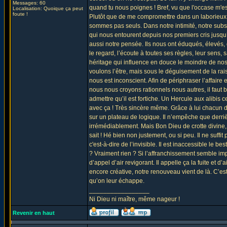
Messages: 60
quand tu nous poignes ! Bref, vu que l'occase m'est
Localisation: Quoique ça peut
foute !
Plutôt que de me compromettre dans un laborieux c
sommes pas seuls. Dans notre intimité, notre subs
qui nous entourent depuis nos premiers cris jusqu
aussi notre pensée. Ils nous ont éduqués, élevés,
le regard, l’écoute à toutes ses règles, leur sens
héritage qui influence en douce le moindre de no
voulons l’être, mais sous le déguisement de la rai
nous est inconscient. Afin de périphraser l’affai
nous nous croyons rationnels nous autres, il faut bi
admettre qu’il est fortiche. Un Hercule aux alibis 
avec ça ! Très sincère même. Grâce à lui chacun d
sur un plateau de logique. Il n’empêche que derriè
irrémédiablement. Mais Bon Dieu de crotte divine
sait ! Hé bien non justement, ou si peu. Il ne suffi
c'est-à-dire de l’invisible. Il est inaccessible le 
? Vraiment rien ? Si l’affranchissement semble imp
d’appel d’air revigorant. Il appelle ça la fuite et d
encore créative, notre renouveau vient de là. C’est
qu’on leur échappe.
_________________
Ni Dieu ni maître, même nageur !
Revenir en haut