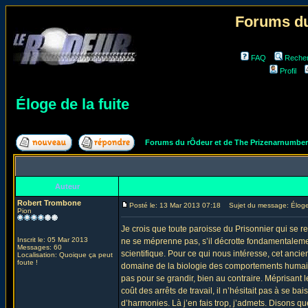
Forums du
FAQ
Reche
Profil
Éloge de la fuite
Forums du rÔdeur et de The Prizenarnumbe
Auteur
Robert Trombone
Posté le: 13 Mar 2013 07:18
Sujet du message: Éloge 
Pion
Je crois que toute paroisse du Prisonnier qui se re
Inscrit le: 05 Mar 2013
ne se méprenne pas, s’il décrotte fondamentaleme
Messages: 60
scientifique. Pour ce qui nous intéresse, cet anc
Localisation: Quoique ça peut
foute !
domaine de la biologie des comportements humains en
pas pour se grandir, bien au contraire. Méprisant 
coût des arrêts de travail, il n’hésitait pas à se b
d’harmonies. Là j’en fais trop, j’admets. Disons qu